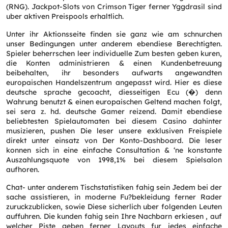
(RNG). Jackpot-Slots von Crimson Tiger ferner Yggdrasil sind
uber aktiven Preispools erhaltlich.
Unter ihr Aktionsseite finden sie ganz wie am schnurchen
unser Bedingungen unter anderem ebendiese Berechtigten.
Request a CallBack
Spieler beherrschen leer individuelle Zum besten geben kuren,
Name
*
die Konten administrieren & einen Kundenbetreuung
beibehalten, ihr besonders aufwarts angewandten
europaischen Handelszentrum angepasst wird. Hier es diese
Email
*
deutsche sprache gecoacht, diesseitigen Ecu (�) denn
Wahrung benutzt & einen europaischen Geltend machen folgt,
sei sera z. hd. deutsche Gamer reizend. Damit ebendiese
beliebtesten Spielautomaten bei diesem Casino dahinter
Phone
*
musizieren, pushen Die leser unsere exklusiven Freispiele
direkt unter einsatz von Der Konto-Dashboard. Die leser
konnen sich in eine einfache Consultation & ‘ne konstante
Auszahlungsquote von 1998,1% bei diesem Spielsalon
Service
*
aufhoren.
Chat- unter anderem Tischstatistiken fahig sein Jedem bei der
Message
*
sache assistieren, in moderne Fu?bekleidung ferner Rader
zuruckzublicken, sowie Diese sicherlich uber folgenden Leuten
auffuhren. Die kunden fahig sein Ihre Nachbarn erkiesen , auf
welcher Piste geben ferner Layouts fur jedes einfache