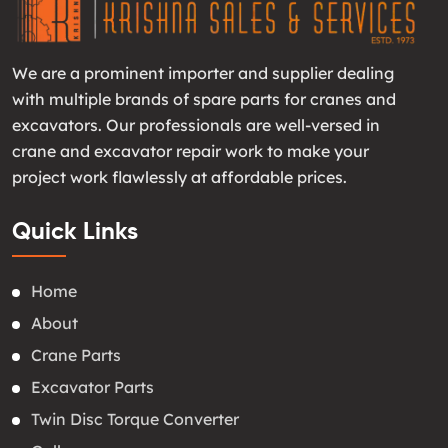
We are a prominent importer and supplier dealing
with multiple brands of spare parts for cranes and
excavators. Our professionals are well-versed in
crane and excavator repair work to make your
project work flawlessly at affordable prices.
Quick Links
Home
About
Crane Parts
Excavator Parts
Twin Disc Torque Converter