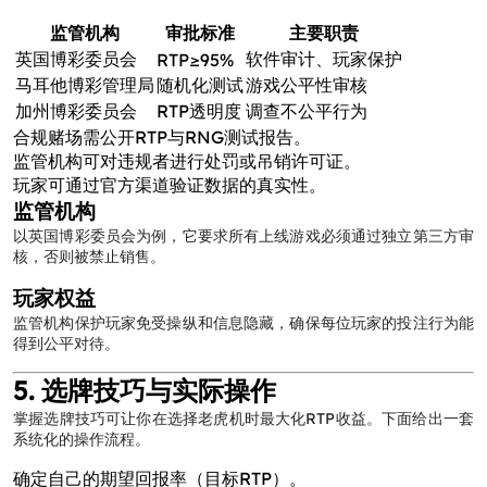
监管机构
审批标准
主要职责
英国博彩委员会
软件审计、玩家保护
RTP≥95%
马耳他博彩管理局
随机化测试
游戏公平性审核
加州博彩委员会
RTP透明度
调查不公平行为
合规赌场需公开RTP与RNG测试报告。
监管机构可对违规者进行处罚或吊销许可证。
玩家可通过官方渠道验证数据的真实性。
监管机构
以英国博彩委员会为例，它要求所有上线游戏必须通过独立第三方审
核，否则被禁止销售。
玩家权益
监管机构保护玩家免受操纵和信息隐藏，确保每位玩家的投注行为能
得到公平对待。
5. 选牌技巧与实际操作
掌握选牌技巧可让你在选择老虎机时最大化RTP收益。下面给出一套
系统化的操作流程。
确定自己的期望回报率（目标RTP）。