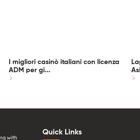
I migliori casinò italiani con licenza
La
ADM per gi...
As
Quick Links
ng with