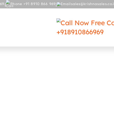
|
|
69.
Phone +91 8910 866 969
sales@krishnasales.co.
RY
BLOG
Free Co
+918910866969
 Tu Runde Degeaba 50 rotiri gratuite f