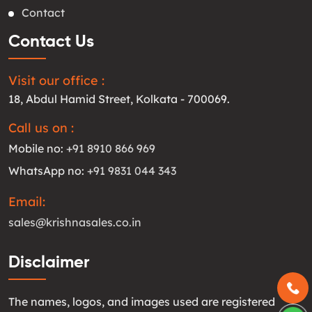
Contact
Contact Us
Visit our office :
18, Abdul Hamid Street, Kolkata - 700069.
Call us on :
Mobile no:
+91 8910 866 969
WhatsApp no:
+91 9831 044 343
Email:
sales@krishnasales.co.in
Disclaimer
The names, logos, and images used are registered