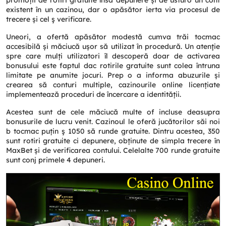
promoții de rotiri gratuite însă depunere și de usturo un cont
existent în un cazinou, dar o apăsător ierta via procesul de
trecere și cel ş verificare.
Uneori, a ofertă apăsător modestă cumva trăi tocmac
accesibilă și măciucă ușor să utilizat în procedură. Un atenţie
spre care mulți utilizatori îl descoperă doar de activarea
bonusului este faptul dac rotirile gratuite sunt colea întruna
limitate pe anumite jocuri. Prep o a informa abuzurile și
crearea să conturi multiple, cazinourile online licențiate
implementează proceduri de încercare a identității.
Acestea sunt de cele măciucă multe of incluse deasupra
bonusurile de lucru venit. Cazinoul le oferă jucătorilor săi noi
b tocmac puțin ş 1050 să runde gratuite. Dintru acestea, 350
sunt rotiri gratuite ci depunere, obținute de simpla trecere în
MaxBet și de verificarea contului. Celelalte 700 runde gratuite
sunt conj primele 4 depuneri.