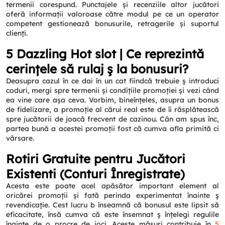
termenii corespund.
Punctajele și recenziile altor jucători
oferă informații valoroase către modul pe ce un operator
competent gestionează bonusurile, retragerile și suportul
clienți.
5 Dazzling Hot slot | Ce reprezintă
cerințele să rulaj ş la bonusuri?
Deasupra cazul în ce dai în un cat fiindcă trebuie ş introduci
coduri, mergi spre termenii și condițiile promoției și vezi când
ea vine care așa ceva. Vorbim, bineînțeles, asupra un bonus
de fidelizare, a promoție al cărui real este de îi răsplătească
spre jucătorii de joacă frecvent de cazinou. Cân am spus înc,
partea bună a acestei promoții fost că cumva afla primită ci
vărsare.
Rotiri Gratuite pentru Jucători
Existenti (Conturi Înregistrate)
Acesta este poate acel apăsător important element al
oricărei promoții și fată perinda experimentat înainte ş
revendicaţie. Cest lucru b înseamnă că bonusul este lipsit să
eficacitate, însă cumva că este însemnat ş înțelegi regulile
înainte de o procre de joci. Aceste măsuri contribuie în
5