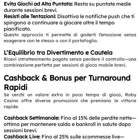
Evita Giochi ad Alta Puntata:
Resta su puntate medie
durante sessioni brevi.
Resisti alle Tentazioni:
Disattiva le notifiche push che ti
spingono a continuare a giocare oltre il tempo
pianificato.
Questo approccio ti permette di goderti l’emozione senza
esagerare con te stesso o con il portafoglio.
L’Equilibrio tra Divertimento e Cautela
Ricevi intrattenimento pagato senza perdere il controllo—una
combinazione perfetta per sessioni di gioco mobile brevi.
Cashback & Bonus per Turnaround
Rapidi
Se cerchi un valore extra in poco tempo di gioco, Roby
Casino offre diverse promozioni che premiano le vittorie
rapide.
Cashback Settimanale:
Fino al 15% delle perdite nette—
ottimo per mantenere saldo e bankroll in salute dopo
sessioni brevi.
Cashback Live:
Fino al 25% sulle scommesse live—