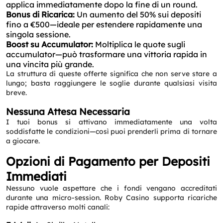
applica immediatamente dopo la fine di un round.
Bonus di Ricarica:
Un aumento del 50% sui depositi
fino a €500—ideale per estendere rapidamente una
singola sessione.
Boost su Accumulator:
Moltiplica le quote sugli
accumulator—può trasformare una vittoria rapida in
una vincita più grande.
La struttura di queste offerte significa che non serve stare a
lungo; basta raggiungere le soglie durante qualsiasi visita
breve.
Nessuna Attesa Necessaria
I tuoi bonus si attivano immediatamente una volta
soddisfatte le condizioni—così puoi prenderli prima di tornare
a giocare.
Request a CallBack
Name
*
Opzioni di Pagamento per Depositi
Immediati
Email
*
Nessuno vuole aspettare che i fondi vengano accreditati
durante una micro‑session. Roby Casino supporta ricariche
rapide attraverso molti canali:
Phone
*