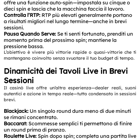
offre una funzione auto‑spin—impostala su cinque o
dieci spin e lascia che la macchina faccia il lavoro.
Controlla l’RTP:
RTP più elevati generalmente portano
a risultati migliori nel lungo termine—anche in brevi
sessioni.
Pausa Quando Serve:
Se ti senti fortunato, prenditi un
momento prima del prossimo spin; mantiene la
pressione bassa.
L’obiettivo è vivere più vittorie rapide o quasi-vittorie che ti
mantengano coinvolto senza svuotare il tuo budget di tempo.
Dinamicità dei Tavoli Live in Brevi
Sessioni
Il casinò live offre un’altra esperienza—dealer reali, suoni
autentici e azione in tempo reale—tutto condensato in sessioni
brevi.
Blackjack:
Un singolo round dura meno di due minuti
se rimani concentrato.
Baccarat:
Scommesse semplici ti permettono di finire
un round prima di pranzo.
Roulette Live:
Spin dopo spin; completa una partita live