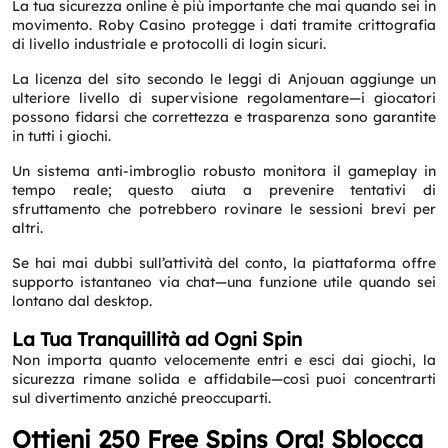
La tua sicurezza online è più importante che mai quando sei in
movimento. Roby Casino protegge i dati tramite crittografia
di livello industriale e protocolli di login sicuri.
La licenza del sito secondo le leggi di Anjouan aggiunge un
ulteriore livello di supervisione regolamentare—i giocatori
possono fidarsi che correttezza e trasparenza sono garantite
in tutti i giochi.
Un sistema anti‑imbroglio robusto monitora il gameplay in
tempo reale; questo aiuta a prevenire tentativi di
sfruttamento che potrebbero rovinare le sessioni brevi per
altri.
Se hai mai dubbi sull’attività del conto, la piattaforma offre
supporto istantaneo via chat—una funzione utile quando sei
lontano dal desktop.
La Tua Tranquillità ad Ogni Spin
Non importa quanto velocemente entri e esci dai giochi, la
sicurezza rimane solida e affidabile—così puoi concentrarti
sul divertimento anziché preoccuparti.
Ottieni 250 Free Spins Ora! Sblocca