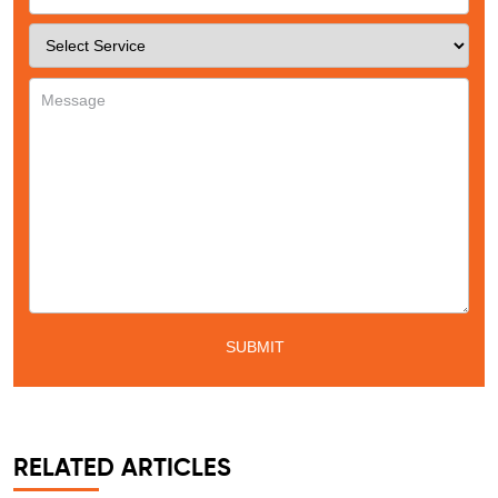
RELATED ARTICLES