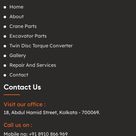
Home
About
Crane Parts
Excavator Parts
Twin Disc Torque Converter
Gallery
Repair And Services
Contact
Contact Us
Visit our office :
18, Abdul Hamid Street, Kolkata - 700069.
Call us on :
Mobile no:
+91 8910 866 969