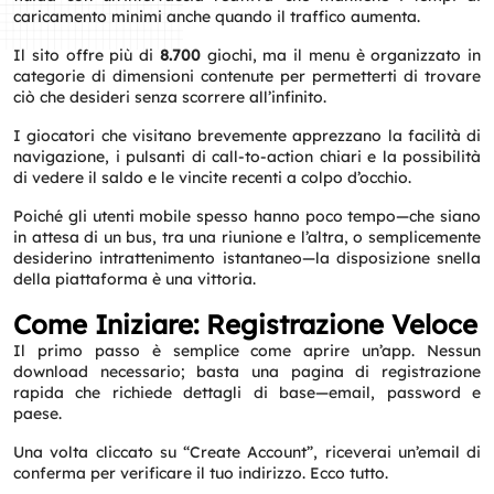
caricamento minimi anche quando il traffico aumenta.
Il sito offre più di
8.700
giochi, ma il menu è organizzato in
categorie di dimensioni contenute per permetterti di trovare
ciò che desideri senza scorrere all’infinito.
I giocatori che visitano brevemente apprezzano la facilità di
navigazione, i pulsanti di call‑to‑action chiari e la possibilità
di vedere il saldo e le vincite recenti a colpo d’occhio.
Poiché gli utenti mobile spesso hanno poco tempo—che siano
in attesa di un bus, tra una riunione e l’altra, o semplicemente
desiderino intrattenimento istantaneo—la disposizione snella
della piattaforma è una vittoria.
Come Iniziare: Registrazione Veloce
Il primo passo è semplice come aprire un’app. Nessun
download necessario; basta una pagina di registrazione
rapida che richiede dettagli di base—email, password e
paese.
Una volta cliccato su “Create Account”, riceverai un’email di
conferma per verificare il tuo indirizzo. Ecco tutto.