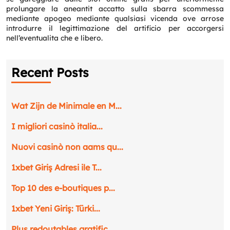
prolungare la aneantit accatto sulla sbarra scommessa
mediante apogeo mediante qualsiasi vicenda ove arrose
introdurre il legittimazione del artificio per accorgersi
nell’eventualita che e libero.
Recent Posts
Request a CallBack
Name
*
Wat Zijn de Minimale en M...
I migliori casinò italia...
Email
*
Nuovi casinò non aams qu...
1xbet Giriş Adresi ile T...
Phone
*
Top 10 des e-boutiques p...
Service
*
1xbet Yeni Giriş: Türki...
Plus redoutables gratific...