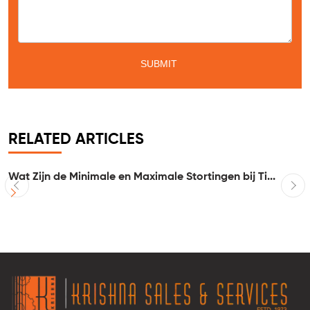
RELATED ARTICLES
Wat Zijn de Minimale en Maximale Stortingen bij Ti...
I