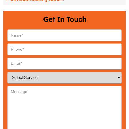
Message
*
Get In Touch