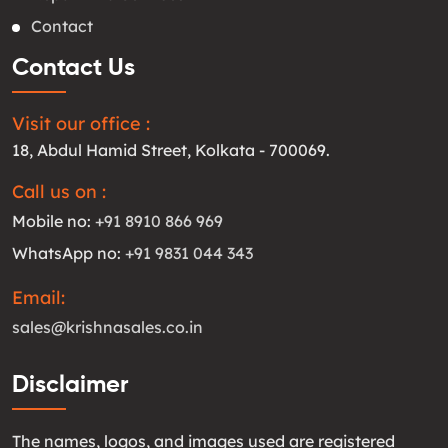
Contact
Contact Us
Visit our office :
18, Abdul Hamid Street, Kolkata - 700069.
Call us on :
Mobile no:
+91 8910 866 969
WhatsApp no:
+91 9831 044 343
Email:
sales@krishnasales.co.in
Disclaimer
The names, logos, and images used are registered