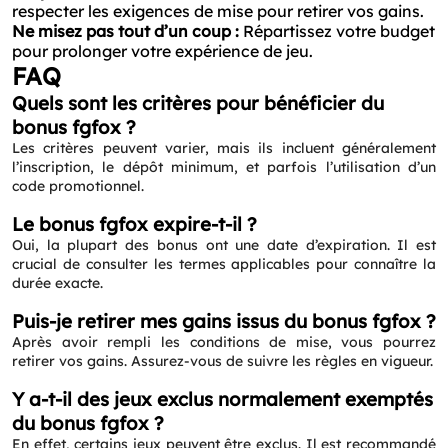
respecter les exigences de mise pour retirer vos gains.
Ne misez pas tout d’un coup :
Répartissez votre budget
pour prolonger votre expérience de jeu.
FAQ
Quels sont les critères pour bénéficier du
bonus fgfox ?
Les critères peuvent varier, mais ils incluent généralement
l’inscription, le dépôt minimum, et parfois l’utilisation d’un
code promotionnel.
Le bonus fgfox expire-t-il ?
Oui, la plupart des bonus ont une date d’expiration. Il est
crucial de consulter les termes applicables pour connaître la
durée exacte.
Puis-je retirer mes gains issus du bonus fgfox ?
Après avoir rempli les conditions de mise, vous pourrez
retirer vos gains. Assurez-vous de suivre les règles en vigueur.
Y a-t-il des jeux exclus normalement exemptés
du bonus fgfox ?
En effet, certains jeux peuvent être exclus. Il est recommandé