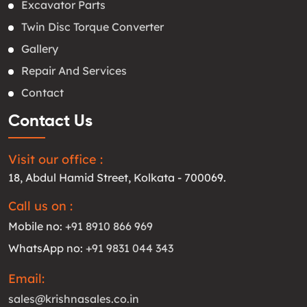
Excavator Parts
Twin Disc Torque Converter
Gallery
Repair And Services
Contact
Contact Us
Visit our office :
18, Abdul Hamid Street, Kolkata - 700069.
Call us on :
Mobile no:
+91 8910 866 969
WhatsApp no:
+91 9831 044 343
Email:
sales@krishnasales.co.in