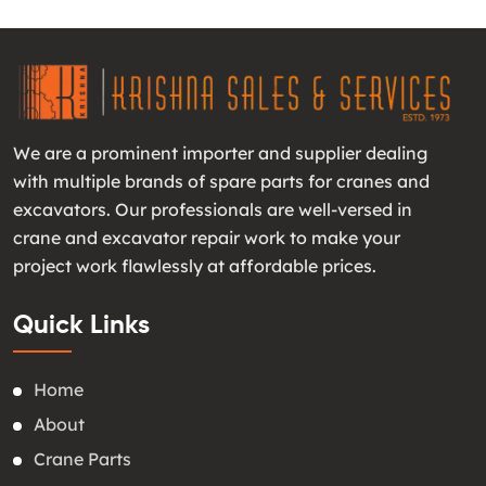
We are a prominent importer and supplier dealing
with multiple brands of spare parts for cranes and
excavators. Our professionals are well-versed in
crane and excavator repair work to make your
project work flawlessly at affordable prices.
Quick Links
Home
About
Crane Parts