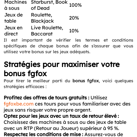
Machines
Starburst, Book
100%
à sous
of Dead
Jeux de
Roulette,
20%
table
Blackjack
Jeux en
Live Roulette,
10%
direct
Baccarat
Il est important de vérifier les termes et conditions
spécifiques de chaque bonus afin de s’assurer que vous
utilisez votre bonus sur les jeux adéquats.
Stratégies pour maximiser votre
bonus fgfox
Pour tirer le meilleur parti du
bonus fgfox
, voici quelques
stratégies efficaces :
Profitez des offres de tours gratuits :
Utilisez
fgfoxbe.com
ces tours pour vous familiariser avec des
jeux sans risquer votre propre argent.
Optez pour les jeux avec un taux de retour élevé :
Choisissez des machines à sous ou des jeux de table
avec un RTP (Retour au Joueur) supérieur à 95 %.
Respectez les conditions de mise :
Assurez-vous de