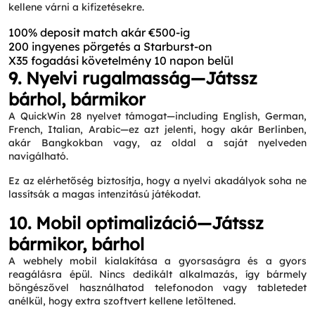
kellene várni a kifizetésekre.
100% deposit match akár €500-ig
200 ingyenes pörgetés a Starburst-on
X35 fogadási követelmény 10 napon belül
Request a CallBack
9. Nyelvi rugalmasság—Játssz
Name
*
bárhol, bármikor
A QuickWin 28 nyelvet támogat—including English, German,
French, Italian, Arabic—ez azt jelenti, hogy akár Berlinben,
Email
*
akár Bangkokban vagy, az oldal a saját nyelveden
navigálható.
Phone
*
Ez az elérhetőség biztosítja, hogy a nyelvi akadályok soha ne
lassítsák a magas intenzitású játékodat.
10. Mobil optimalizáció—Játssz
Service
*
bármikor, bárhol
A webhely mobil kialakítása a gyorsaságra és a gyors
Message
*
reagálásra épül. Nincs dedikált alkalmazás, így bármely
böngészővel használhatod telefonodon vagy tabletedet
anélkül, hogy extra szoftvert kellene letöltened.