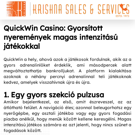
QuickWin Casino: Gyorsított
nyeremények magas intenzitású
játékokkal
QuickWin a hely, ahová azok a játékosok fordulnak, akik az a
gyors adrenalinlöket érdeklik, ami másodpercek alatt
megváltoztathatja bankrolljukat. A platform kialakítása
azoknak a néhány percnyi adrenalinnal teli játékoknak
kedvez, amelyek visszahívnak újra és újra.
1. Egy gyors szekció pulzusa
Amikor bejelentkezel, az első, amit észreveszel, az az
átlátható felület. A navigáció éles; azonnal beleugorhatsz egy
nyerőgépbe, egy asztali játékba vagy egy gyors fogadási
piacba anélkül, hogy menük között kellene keresgélni. Magas
intenzitású játékos számára ez azt jelenti, hogy nincs szünet a
fogadások között.