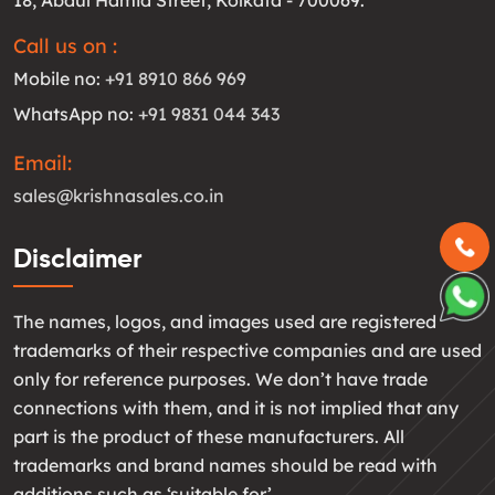
Call us on :
Mobile no:
+91 8910 866 969
WhatsApp no:
+91 9831 044 343
Email:
sales@krishnasales.co.in
Disclaimer
The names, logos, and images used are registered
trademarks of their respective companies and are used
only for reference purposes. We don’t have trade
connections with them, and it is not implied that any
part is the product of these manufacturers. All
trademarks and brand names should be read with
additions such as ‘suitable for’.