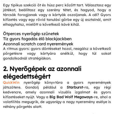
Egy tipikus szekció öt és húsz perc között tart. Választasz egy
játékot, beállítasz egy szerény tétet, és hagyod, hogy a
tárcsák forogjanak vagy a kártyák oszoljanak. A cél? Gyors
kifizetés vagy egy rövid tanulási görbe egy új asztalnál, amit
elhagyhatsz, mielőtt a következő kávé kihűl.
Ötperces nyerőgép szünetek
Tíz gyors fogadás élő blackjackben
Azonnali scratch card nyeremények
A ritmus gyors: gyors döntéseket hozol, reagálsz a következő
pörgetésre vagy kártyára anélkül, hogy túl sokat
gondolkodnál stratégiákon.
2. Nyerőgépek az azonnali
elégedettségért
QuickWin
nyerőgép könyvtára a gyors nyeremények
játszótere. Gondolj például a
Starburst
-ra, egy régi
kedvencre, amely azonnali vizuális izgalmat és gyors
kifizetéseket nyújt. Vagy a
Big Bad Wolf Megaways
-re, ahol a
volatilitás megugrik, de ugyanígy a nagy nyeremény esélye is
néhány pörgetés alatt.