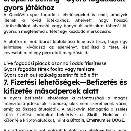
gyors játékhoz
A QuickWin sportfogadási lehetőségeket is kínál, amelyek
illenek a rövid játékokhoz. Ahelyett, hogy hosszú
statisztikákat olvasnál vagy bonyolult oddsokat töltenél ki,
gyorsan megteheted a tétet egy kezdődő mérkőzésre.
A platform mobilbarát kialakítása lehetővé teszi, hogy egy
érintéssel kiválaszd az eseményt, beállítsd a tétet, és
kevesebb mint egy perc alatt megerősítsd.
Live fogadási piacok azonnali odds frissítéssel
Gyors fogadás tétek focira vagy teniszre
Gyors cash out szükség szerint félidő előtt
7. Fizetési lehetőségek—Befizetés és
kifizetés másodpercek alatt
A gyors befizetés lehetősége kulcsfontosságú a magas
intenzitású játékosok számára, akik nem szeretnének várni,
amíg az összeg átutalódik. A QuickWin támogatja a széles
körű fizetési módokat—beleértve a
Skrill
,
Neteller
és
különféle kriptovalutákat, mint a
Bitcoin
,
Ethereum
és
DOGE
.
A platform mobiloptimalizált kialakítása lehetővé teszi, hogy