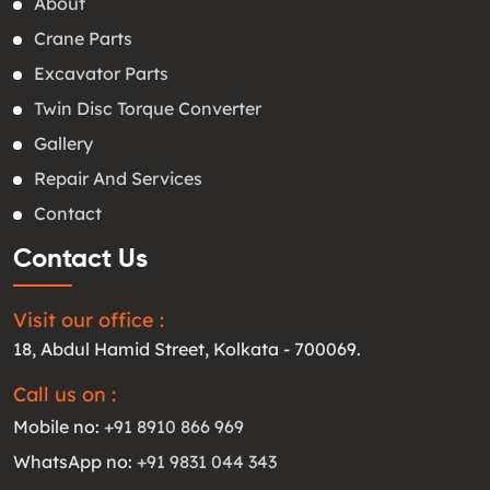
About
Crane Parts
Excavator Parts
Twin Disc Torque Converter
Gallery
Repair And Services
Contact
Contact Us
Visit our office :
18, Abdul Hamid Street, Kolkata - 700069.
Call us on :
Mobile no:
+91 8910 866 969
WhatsApp no:
+91 9831 044 343