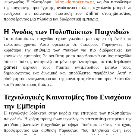
ψυχαγωγίας. Η πλατφόρμα
living-democracy.gr
, ως ένα παράδειγμα
της σύγχρονης προσέγγισης, αναδεικνύει πώς η τεχνολογία μπορεί να
ενισχύσει την κοινωνική διάσταση του online στοιχηματισμού,
προσφέροντας μια πλούσια και διαδραστική εμπειρία.
Η Άνοδος των Πολυπαίκτων Παιχνιδιών
Τα πολυπαίκτων παιχνίδια έχουν γνωρίσει μια εκρηκτική άνοδο τα
τελευταία χρόνια. Αυτό οφείλεται σε διάφορους παράγοντες, με
κυριότερο την επιθυμία των παικτών για πιο διαδραστικές και
κοινωνικές εμπειρίες. Σε αντίθεση με τα παραδοσιακά online παιχνίδια
όπου ο παίκτης ανταγωνίζεται μόνο την πλατφόρμα, τα multi-player
games φέρνουν τους παίκτες αντιμέτωπους μεταξύ τους,
δημιουργώντας ένα δυναμικό και απρόβλεπτο περιβάλλον. Αυτή η
αίσθηση του ανταγωνισμού και της κοινότητας είναι που προσελκύει όλο
και περισσότερους παίκτες.
Τεχνολογικές Καινοτομίες που Ενισχύουν
την Εμπειρία
Η τεχνολογία βρίσκεται στην καρδιά της επιτυχίας των πολυπαίκτων
παιχνιδιών. Η χρήση προηγμένων τεχνολογιών streaming επιτρέπει την
μετάδοση ζωντανών παιχνιδιών με υψηλή ποιότητα εικόνας και ήχου,
προσφέροντας μια αίσθηση παρουσίας που πλησιάζει αυτή ενός