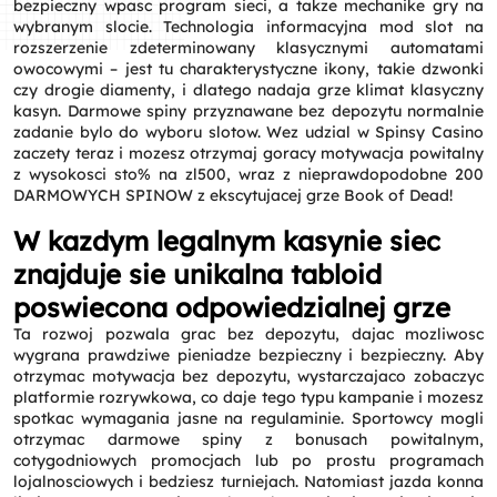
bezpieczny wpasc program sieci, a takze mechanike gry na
wybranym slocie. Technologia informacyjna mod slot na
rozszerzenie zdeterminowany klasycznymi automatami
owocowymi – jest tu charakterystyczne ikony, takie dzwonki
czy drogie diamenty, i dlatego nadaja grze klimat klasyczny
kasyn. Darmowe spiny przyznawane bez depozytu normalnie
zadanie bylo do wyboru slotow. Wez udzial w Spinsy Casino
zaczety teraz i mozesz otrzymaj goracy motywacja powitalny
z wysokosci sto% na zl500, wraz z nieprawdopodobne 200
DARMOWYCH SPINOW z ekscytujacej grze Book of Dead!
W kazdym legalnym kasynie siec
znajduje sie unikalna tabloid
poswiecona odpowiedzialnej grze
Ta rozwoj pozwala grac bez depozytu, dajac mozliwosc
wygrana prawdziwe pieniadze bezpieczny i bezpieczny. Aby
otrzymac motywacja bez depozytu, wystarczajaco zobaczyc
platformie rozrywkowa, co daje tego typu kampanie i mozesz
spotkac wymagania jasne na regulaminie. Sportowcy mogli
otrzymac darmowe spiny z bonusach powitalnym,
cotygodniowych promocjach lub po prostu programach
lojalnosciowych i bedziesz turniejach. Natomiast jazda konna