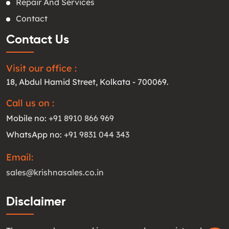
Repair And Services
Contact
Contact Us
Visit our office :
18, Abdul Hamid Street, Kolkata - 700069.
Call us on :
Mobile no:
+91 8910 866 969
WhatsApp no:
+91 9831 044 343
Email:
sales@krishnasales.co.in
Disclaimer