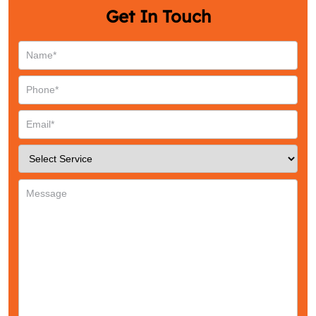
Get In Touch
Request a CallBack
Name
*
Email
*
Phone
*
Service
*
Message
*