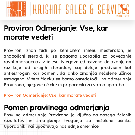
Proviron Odmerjanje: Vse, kar
morate vedeti
Proviron, znan tudi po kemičnem imenu mesterolon, je
anabolični steroid, ki se pogosto uporablja za povečanje
ravni androgenov v telesu. Njegovo edinstveno delovanje ga
razlikuje od drugih steroidov, saj deluje predvsem kot
antiestrogen, kar pomeni, da lahko zmanjša neželene učinke
estrogena. V tem članku se bomo osredotočili na odmerjanje
Provirona, njegove učinke in priporočila za varno uporabo.
Proviron Odmerjanje: Vse, kar morate vedeti
Pomen pravilnega odmerjanja
Pravilno odmerjanje Provirona je ključno za dosego želenih
rezultatov in zmanjšanje tveganja za neželene učinke.
Uporabniki naj upoštevajo naslednje smernice: