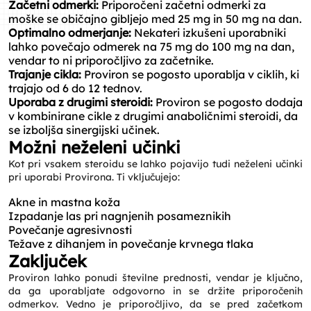
Začetni odmerki:
Priporočeni začetni odmerki za
moške se običajno gibljejo med 25 mg in 50 mg na dan.
Optimalno odmerjanje:
Nekateri izkušeni uporabniki
lahko povečajo odmerek na 75 mg do 100 mg na dan,
vendar to ni priporočljivo za začetnike.
Trajanje cikla:
Proviron se pogosto uporablja v ciklih, ki
trajajo od 6 do 12 tednov.
Uporaba z drugimi steroidi:
Proviron se pogosto dodaja
v kombinirane cikle z drugimi anaboličnimi steroidi, da
se izboljša sinergijski učinek.
Možni neželeni učinki
Kot pri vsakem steroidu se lahko pojavijo tudi neželeni učinki
pri uporabi Provirona. Ti vključujejo:
Akne in mastna koža
Izpadanje las pri nagnjenih posameznikih
Povečanje agresivnosti
Težave z dihanjem in povečanje krvnega tlaka
Zaključek
Proviron lahko ponudi številne prednosti, vendar je ključno,
da ga uporabljate odgovorno in se držite priporočenih
odmerkov. Vedno je priporočljivo, da se pred začetkom