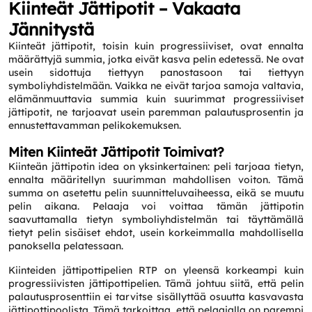
Kiinteät Jättipotit – Vakaata
Jännitystä
Kiinteät jättipotit, toisin kuin progressiiviset, ovat ennalta
määrättyjä summia, jotka eivät kasva pelin edetessä. Ne ovat
usein sidottuja tiettyyn panostasoon tai tiettyyn
symboliyhdistelmään. Vaikka ne eivät tarjoa samoja valtavia,
elämänmuuttavia summia kuin suurimmat progressiiviset
jättipotit, ne tarjoavat usein paremman palautusprosentin ja
ennustettavamman pelikokemuksen.
Miten Kiinteät Jättipotit Toimivat?
Kiinteän jättipotin idea on yksinkertainen: peli tarjoaa tietyn,
ennalta määritellyn suurimman mahdollisen voiton. Tämä
summa on asetettu pelin suunnitteluvaiheessa, eikä se muutu
pelin aikana. Pelaaja voi voittaa tämän jättipotin
saavuttamalla tietyn symboliyhdistelmän tai täyttämällä
tietyt pelin sisäiset ehdot, usein korkeimmalla mahdollisella
panoksella pelatessaan.
Kiinteiden jättipottipelien RTP on yleensä korkeampi kuin
progressiivisten jättipottipelien. Tämä johtuu siitä, että pelin
palautusprosenttiin ei tarvitse sisällyttää osuutta kasvavasta
jättipottipoolista. Tämä tarkoittaa, että pelaajalla on parempi