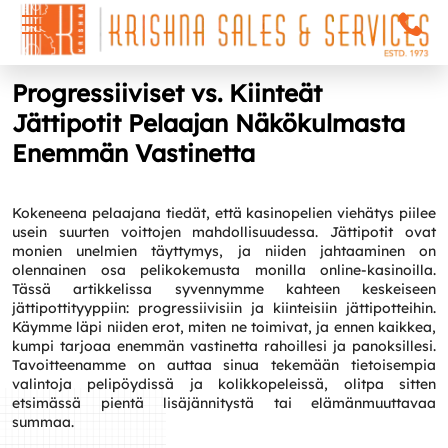
Progressiiviset vs. Kiinteät
Jättipotit Pelaajan Näkökulmasta
Enemmän Vastinetta
Kokeneena pelaajana tiedät, että kasinopelien viehätys piilee
usein suurten voittojen mahdollisuudessa. Jättipotit ovat
monien unelmien täyttymys, ja niiden jahtaaminen on
olennainen osa pelikokemusta monilla online-kasinoilla.
Tässä artikkelissa syvennymme kahteen keskeiseen
jättipottityyppiin: progressiivisiin ja kiinteisiin jättipotteihin.
Käymme läpi niiden erot, miten ne toimivat, ja ennen kaikkea,
kumpi tarjoaa enemmän vastinetta rahoillesi ja panoksillesi.
Tavoitteenamme on auttaa sinua tekemään tietoisempia
valintoja pelipöydissä ja kolikkopeleissä, olitpa sitten
etsimässä pientä lisäjännitystä tai elämänmuuttavaa
summaa.