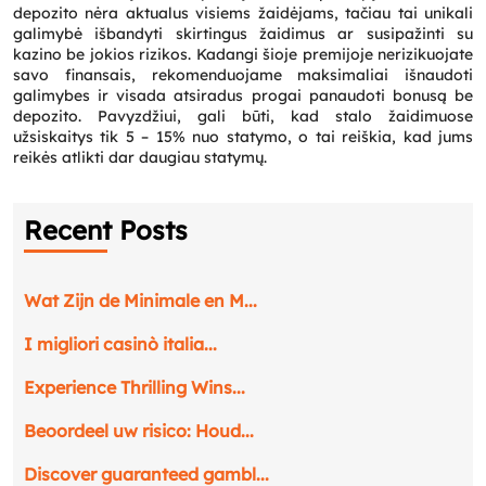
depozito nėra aktualus visiems žaidėjams, tačiau tai unikali
galimybė išbandyti skirtingus žaidimus ar susipažinti su
kazino be jokios rizikos. Kadangi šioje premijoje nerizikuojate
savo finansais, rekomenduojame maksimaliai išnaudoti
galimybes ir visada atsiradus progai panaudoti bonusą be
depozito. Pavyzdžiui, gali būti, kad stalo žaidimuose
užsiskaitys tik 5 – 15% nuo statymo, o tai reiškia, kad jums
reikės atlikti dar daugiau statymų.
Recent Posts
Request a CallBack
Name
*
Wat Zijn de Minimale en M...
Email
*
I migliori casinò italia...
Experience Thrilling Wins...
Phone
*
Beoordeel uw risico: Houd...
Service
*
Discover guaranteed gambl...