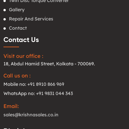
Twin Disc Torque Converter
Gallery
Repair And Services
Contact
Contact Us
Visit our office :
18, Abdul Hamid Street, Kolkata - 700069.
Call us on :
Mobile no:
+91 8910 866 969
WhatsApp no:
+91 9831 044 343
Email:
sales@krishnasales.co.in