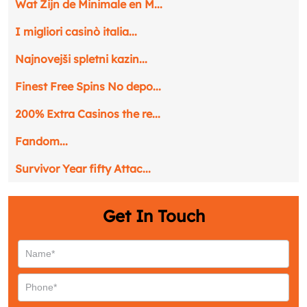
Wat Zijn de Minimale en M...
I migliori casinò italia...
Najnovejši spletni kazin...
Finest Free Spins No depo...
200% Extra Casinos the re...
Fandom...
Survivor Year fifty Attac...
Get In Touch
Request a CallBack
Name
*
Email
*