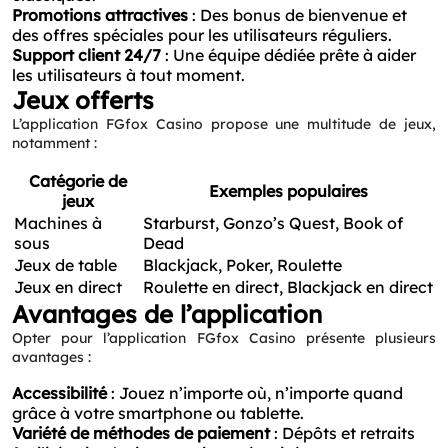
Promotions attractives
: Des bonus de bienvenue et
des offres spéciales pour les utilisateurs réguliers.
Support client 24/7
: Une équipe dédiée prête à aider
les utilisateurs à tout moment.
Jeux offerts
L’application FGfox Casino propose une multitude de jeux,
notamment :
Catégorie de
Exemples populaires
jeux
Machines à
Starburst, Gonzo’s Quest, Book of
sous
Dead
Jeux de table
Blackjack, Poker, Roulette
Jeux en direct
Roulette en direct, Blackjack en direct
Avantages de l’application
Opter pour l’application FGfox Casino présente plusieurs
avantages :
Accessibilité
: Jouez n’importe où, n’importe quand
grâce à votre smartphone ou tablette.
Variété de méthodes de paiement
: Dépôts et retraits