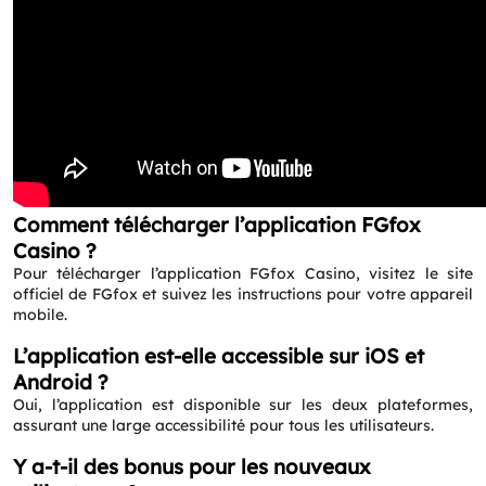
Comment télécharger l’application FGfox
Casino ?
Pour télécharger l’application FGfox Casino, visitez le site
officiel de FGfox et suivez les instructions pour votre appareil
mobile.
L’application est-elle accessible sur iOS et
Android ?
Oui, l’application est disponible sur les deux plateformes,
assurant une large accessibilité pour tous les utilisateurs.
Y a-t-il des bonus pour les nouveaux