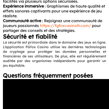
facilités via plusieurs options sécurisées.
Expérience immersive
: Graphismes de haute qualité et
effets sonores captivants pour une expérience de jeu
réaliste.
Communauté active
: Rejoignez une communauté de
joueurs passionnés
https://fgfoxcasinofr.com/
pour
partager des conseils et des stratégies.
Sécurité et fiabilité
La sécurité est primordiale dans le domaine des jeux en ligne.
L’application FGfox Casino utilise les dernières technologies
de cryptage pour protéger les données personnelles et
financières de ses utilisateurs. De plus, elle est régulièrement
auditée par des organismes indépendants pour garantir un
jeu équitable.
Questions fréquemment posées