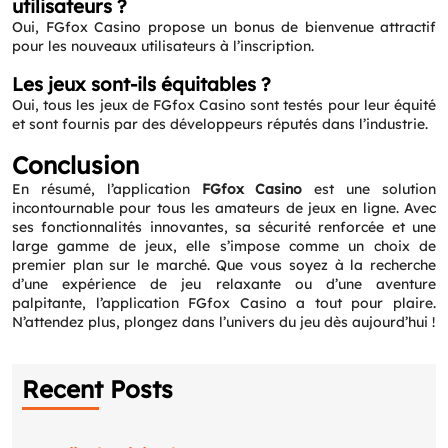
utilisateurs ?
Oui, FGfox Casino propose un bonus de bienvenue attractif
pour les nouveaux utilisateurs à l’inscription.
Les jeux sont-ils équitables ?
Oui, tous les jeux de FGfox Casino sont testés pour leur équité
et sont fournis par des développeurs réputés dans l’industrie.
Conclusion
En résumé, l’application
FGfox Casino
est une solution
incontournable pour tous les amateurs de jeux en ligne. Avec
ses fonctionnalités innovantes, sa sécurité renforcée et une
large gamme de jeux, elle s’impose comme un choix de
premier plan sur le marché. Que vous soyez à la recherche
d’une expérience de jeu relaxante ou d’une aventure
palpitante, l’application FGfox Casino a tout pour plaire.
N’attendez plus, plongez dans l’univers du jeu dès aujourd’hui !
Recent Posts