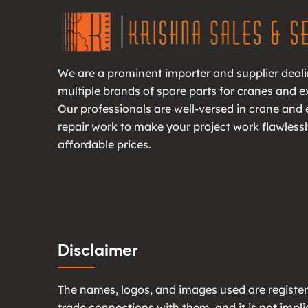
We are a prominent importer and supplier deali
multiple brands of spare parts for cranes and e
Our professionals are well-versed in crane and
repair work to make your project work flawlessl
affordable prices.
Disclaimer
The names, logos, and images used are register
trade connections with them, and it is not imp