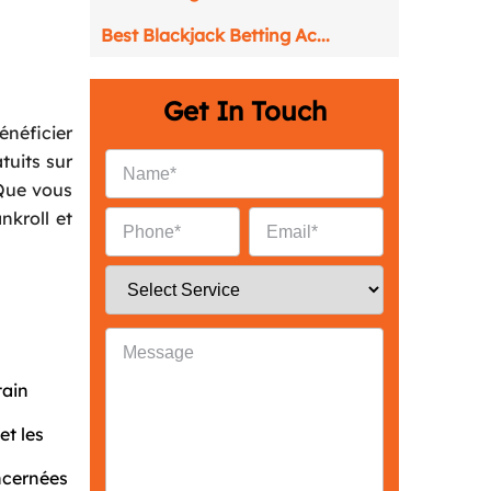
Best Blackjack Betting Ac...
Get In Touch
néficier
tuits sur
 Que vous
nkroll et
tain
et les
oncernées