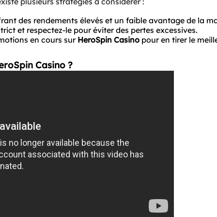
l existe plusieurs stratégies à considérer :
frant des rendements élevés et un faible avantage de la ma
trict et respectez-le pour éviter des pertes excessives.
motions en cours sur
HeroSpin Casino
pour en tirer le meill
Request a Call
Name
*
HeroSpin Casino ?
Email
*
Phone
*
Service
*
Message
*