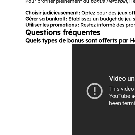
Pour profiter pleinement du
bonus Herospin
, i
Choisir judicieusement :
Optez pour des jeux of
Gérer sa bankroll :
Etablissez un budget de jeu s
Utiliser les promotions :
Restez informé des pro
Questions fréquentes
Quels types de bonus sont offerts par 