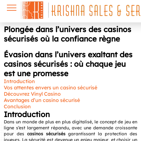
Plongée dans l’univers des casinos
sécurisés où la confiance règne
Évasion dans l’univers exaltant des
casinos sécurisés : où chaque jeu
est une promesse
Introduction
Vos attentes envers un casino sécurisé
Découvrez Vinyl Casino
Avantages d’un casino sécurisé
Conclusion
Introduction
Dans un monde de plus en plus digitalisé, le concept de jeu en
ligne s’est largement répandu, avec une demande croissante
pour des
casinos sécurisés
garantissant la protection des
joueurs. La sécurité est devenue un enjeu majeur, et choisir un