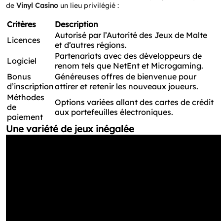
de
Vinyl Casino
un lieu privilégié :
Critères
Description
Autorisé par l’Autorité des Jeux de Malte
Licences
et d’autres régions.
Partenariats avec des développeurs de
Logiciel
renom tels que NetEnt et Microgaming.
Bonus
Généreuses offres de bienvenue pour
d’inscription
attirer et retenir les nouveaux joueurs.
Méthodes
Options variées allant des cartes de crédit
de
aux portefeuilles électroniques.
paiement
Une variété de jeux inégalée