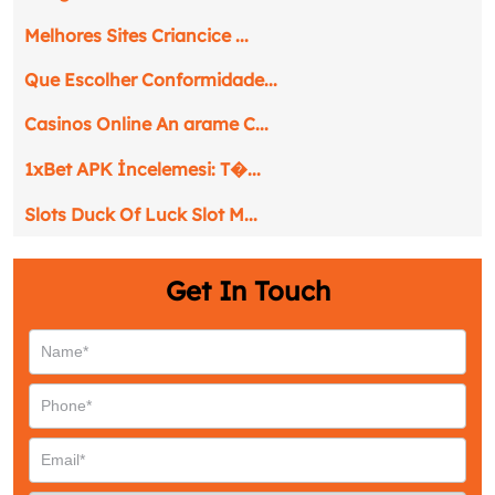
Melhores Sites Criancice ...
Que Escolher Conformidade...
Casinos Online An arame C...
1xBet APK İncelemesi: T�...
Request a CallBack
Slots Duck Of Luck Slot M...
Name
*
Get In Touch
Email
*
Phone
*
Service
*