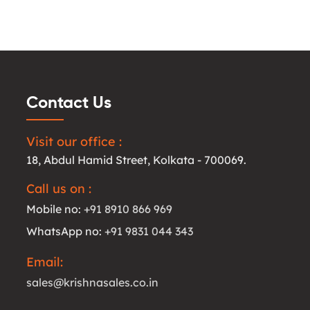
Contact Us
Visit our office :
18, Abdul Hamid Street, Kolkata - 700069.
Call us on :
Mobile no:
+91 8910 866 969
WhatsApp no:
+91 9831 044 343
Email:
sales@krishnasales.co.in