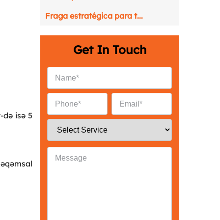
Fraga estratégica para t...
Get In Touch
-də isə 5
 Rəqəmsal