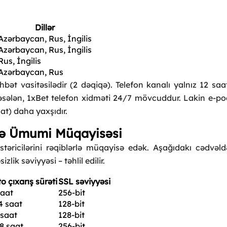
Dillər
Azərbaycan, Rus, İngilis
Azərbaycan, Rus, İngilis
Rus, İngilis
Azərbaycan, Rus
bət vasitəsilədir (2 dəqiqə). Telefon kanalı yalnız 12 saa
Məsələn, 1xBet telefon xidməti 24/7 mövcuddur. Lakin e-p
at) daha yaxşıdır.
rlə Ümumi Müqayisəsi
təricilərini rəqiblərlə müqayisə edək. Aşağıdakı cədvəl
zlik səviyyəsi – təhlil edilir.
o çıxarış sürəti
SSL səviyyəsi
saat
256-bit
4 saat
128-bit
 saat
128-bit
8 saat
256-bit