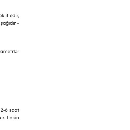
lif edir,
şağıdır –
ametrlər
Back
 2-6 saat
ir. Lakin