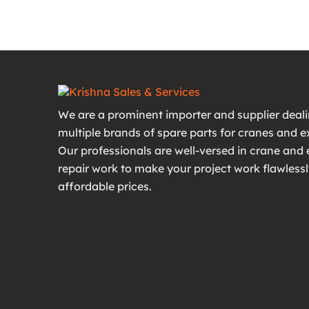
We are a prominent importer and supplier deali
multiple brands of spare parts for cranes and e
Our professionals are well-versed in crane and
repair work to make your project work flawlessl
affordable prices.