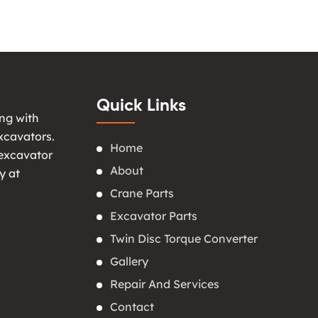
Quick Links
ng with
xcavators.
Home
 excavator
About
y at
Crane Parts
Excavator Parts
Twin Disc Torque Converter
Gallery
Repair And Services
Contact