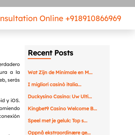
nsultation Online
+918910866969
Recent Posts
verdadero
ura a la
Wat Zijn de Minimale en M...
eb, serás
I migliori casinò italia...
Duckysino Casino: Uw Ulti...
id y iOS.
ecomiendo
Kingbet9 Casino Welcome B...
 conexión
Speel met je geluk: Top s...
Oppnå ekstraordinære ge...