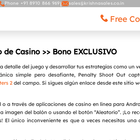
|
Phone +91 8910 866 969
sales@krishnasales.co.in
Free Co
ICES
GALLERY
BLOG
CONTACT
go de Casino >> Bono EXCLUSIVO
a detalle del juego y desarrollar tus estrategias como un 
ánica simple pero desafiante, Penalty Shoot Out capt
ters 2
del campo. Si sigues algún enlace desde este sitio w
o a través de aplicaciones de casino en línea para Andro
la imagen del balón o usando el botón “Aleatorio”. ¡Lo r
s! El único inconveniente es que a veces necesitas una