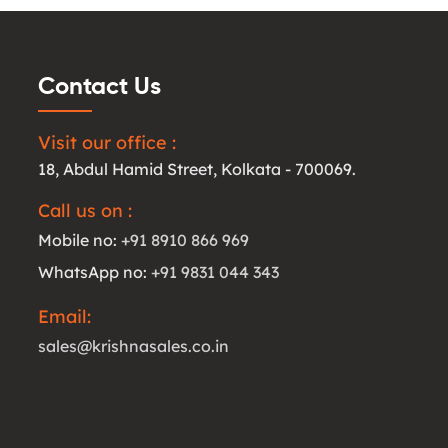
Contact Us
Visit our office :
18, Abdul Hamid Street, Kolkata - 700069.
Call us on :
Mobile no:
+91 8910 866 969
WhatsApp no:
+91 9831 044 343
Email:
sales@krishnasales.co.in