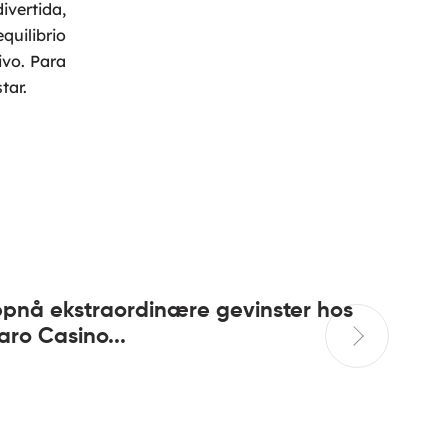
ivertida,
quilibrio
ivo. Para
tar.
pnå ekstraordinære gevinster hos
Lås upp
zaro Casino...
økonomi 