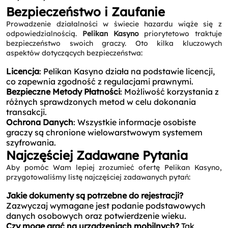
Bezpieczeństwo i Zaufanie
Prowadzenie działalności w świecie hazardu wiąże się z
odpowiedzialnością.
Pelikan Kasyno
priorytetowo traktuje
bezpieczeństwo swoich graczy. Oto kilka kluczowych
aspektów dotyczących bezpieczeństwa:
Licencja
: Pelikan Kasyno działa na podstawie licencji,
co zapewnia zgodność z regulacjami prawnymi.
Bezpieczne Metody Płatności
: Możliwość korzystania z
różnych sprawdzonych metod w celu dokonania
transakcji.
Ochrona Danych
: Wszystkie informacje osobiste
graczy są chronione wielowarstwowym systemem
szyfrowania.
Najczęściej Zadawane Pytania
Aby pomóc Wam lepiej zrozumieć ofertę Pelikan Kasyno,
przygotowaliśmy listę najczęściej zadawanych pytań:
Jakie dokumenty są potrzebne do rejestracji?
Zazwyczaj wymagane jest podanie podstawowych
danych osobowych oraz potwierdzenie wieku.
Czy mogę grać na urządzeniach mobilnych?
Tak,