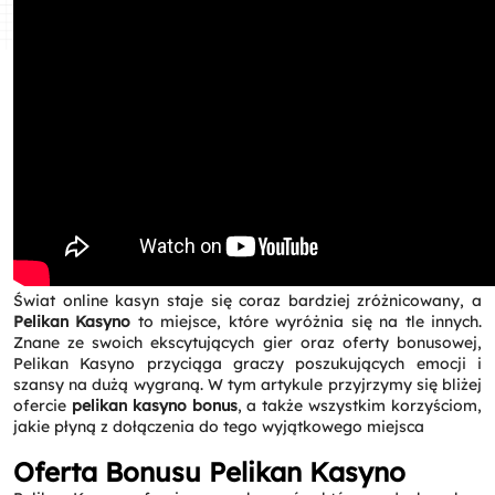
Świat online kasyn staje się coraz bardziej zróżnicowany, a
Pelikan Kasyno
to miejsce, które wyróżnia się na tle innych.
Znane ze swoich ekscytujących gier oraz oferty bonusowej,
Pelikan Kasyno przyciąga graczy poszukujących emocji i
szansy na dużą wygraną. W tym artykule przyjrzymy się bliżej
ofercie
pelikan kasyno bonus
, a także wszystkim korzyściom,
jakie płyną z dołączenia do tego wyjątkowego miejsca
Oferta Bonusu Pelikan Kasyno