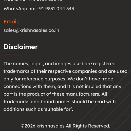
WhatsApp no:
+91 9831 044 343
Email:
sales@krishnasales.co.in
Disclaimer
The names, logos, and images used are registered
trademarks of their respective companies and are used
only for reference purposes. We don’t have trade
connections with them, and it is not implied that any
part is the product of these manufacturers. All
trademarks and brand names should be read with
additions such as ‘suitable for’.
©2026 krishnasales All Rights Reserved.