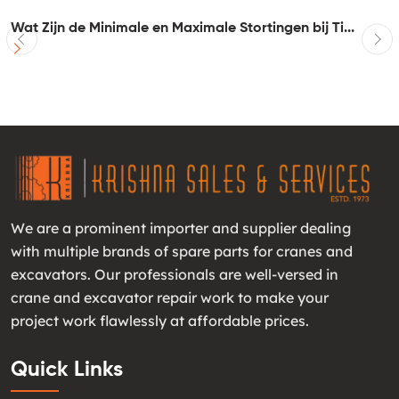
Wat Zijn de Minimale en Maximale Stortingen bij Ti...
I
We are a prominent importer and supplier dealing
with multiple brands of spare parts for cranes and
excavators. Our professionals are well-versed in
crane and excavator repair work to make your
project work flawlessly at affordable prices.
Quick Links