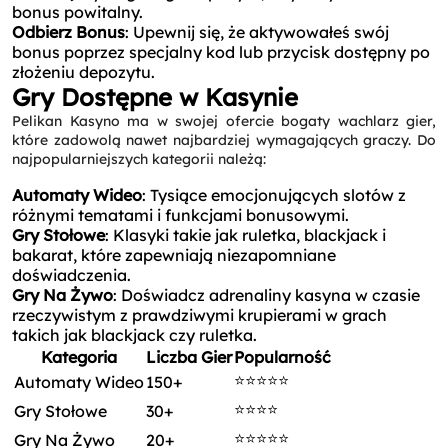
bonus powitalny.
Odbierz Bonus
: Upewnij się, że aktywowałeś swój
bonus poprzez specjalny kod lub przycisk dostępny po
złożeniu depozytu.
Gry Dostępne w Kasynie
Pelikan Kasyno ma w swojej ofercie bogaty wachlarz gier,
które zadowolą nawet najbardziej wymagających graczy. Do
najpopularniejszych kategorii należą:
Automaty Wideo
: Tysiące emocjonujących slotów z
różnymi tematami i funkcjami bonusowymi.
Gry Stołowe
: Klasyki takie jak ruletka, blackjack i
bakarat, które zapewniają niezapomniane
doświadczenia.
Gry Na Żywo
: Doświadcz adrenaliny kasyna w czasie
rzeczywistym z prawdziwymi krupierami w grach
takich jak blackjack czy ruletka.
Kategoria
Liczba Gier
Popularność
⭐⭐⭐⭐⭐
Automaty Wideo
150+
⭐⭐⭐⭐
Gry Stołowe
30+
⭐⭐⭐⭐⭐
Gry Na Żywo
20+