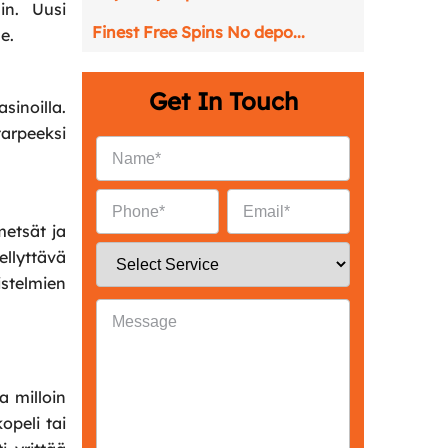
hin.
Uusi
Finest Free Spins No depo...
e.
Get In Touch
sinoilla.
tarpeeksi
metsät ja
ellyttävä
istelmien
a milloin
opeli tai