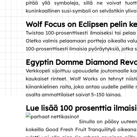
pitää yllä symboleja, sillä ne voivat tuot
kuninkaallinen susi-symboli on selvästikin yliv
Wolf Focus on Eclipsen pelin k
Twistaa 100-prosenttisesti ilmaiseksi tai pelaa
Oletko valmis pelaamaan portteja oikealla valuu
100-prosenttisesti ilmaisia ​​pyöräytyksiä, jot
Egyptin Domme Diamond Revo
Verkkopeli sijoittuu upouudelle joutomaalle ka
kaukaiset rinteet. Wolf Works on tehnyt niistä
kiinankielinen raita, joka antaa uudelle pelill
osalta ammattilaiset saivat 5–150 lainaa.
Lue lisää 100 prosenttia ilmais
Sinulla on pääsy uuteen
kokeilla Good Fresh Fruit Tranquilityä oikeana