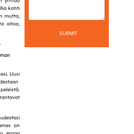
i yrittää
lia kohti
an mutta,
a aitoa,
.
Back
imman
esi. Uusi
estaan ​​
peleistä.
arantavat
sudestasi
James on
io eroaa