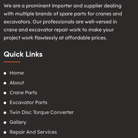
We are a prominent importer and supplier dealing
with multiple brands of spare parts for cranes and
excavators. Our professionals are well-versed in
crane and excavator repair work to make your
project work flawlessly at affordable prices.
Quick Links
Home
About
Crane Parts
Excavator Parts
Twin Disc Torque Converter
Gallery
Repair And Services