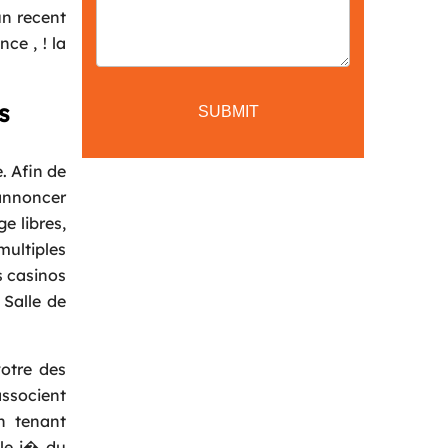
un recent
ce , ! la
s
. Afin de
 annoncer
e libres,
multiples
s casinos
 Salle de
votre des
associent
n tenant
le i� du