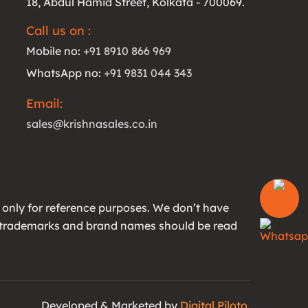
18, Abdul Hamid Street, Kolkata - 700069.
Call us on :
Mobile no:
+91 8910 866 969
WhatsApp no:
+91 9831 044 343
Email:
sales@krishnasales.co.in
 only for reference purposes. We don’t have
All trademarks and brand names should be read
Developed & Marketed by
Digital Piloto.