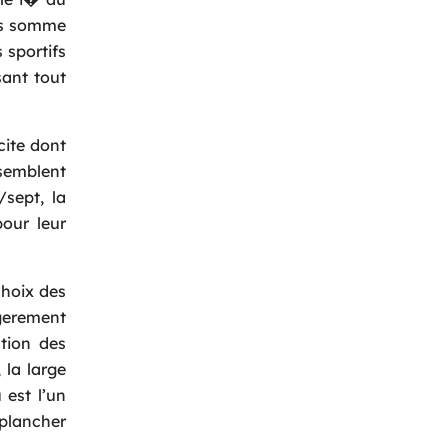
Back
res somme
 sportifs
ant tout
cite dont
ssemblent
sept, la
pour leur
choix des
egerement
tion des
 la large
 est l’un
 plancher