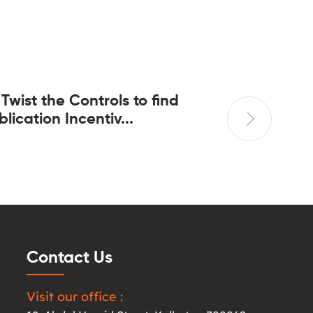
 Twist the Controls to find
ProntoB
blication Incentiv...
alone to
Contact Us
Visit our office :