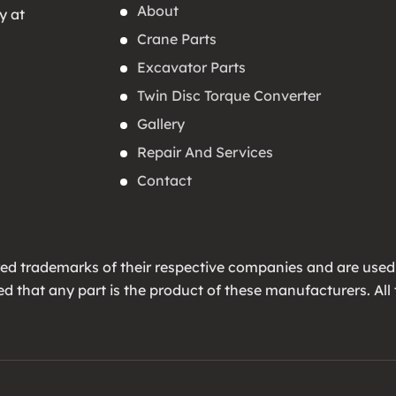
About
y at
Crane Parts
Excavator Parts
Twin Disc Torque Converter
Gallery
Repair And Services
Contact
ed trademarks of their respective companies and are used
lied that any part is the product of these manufacturers. 