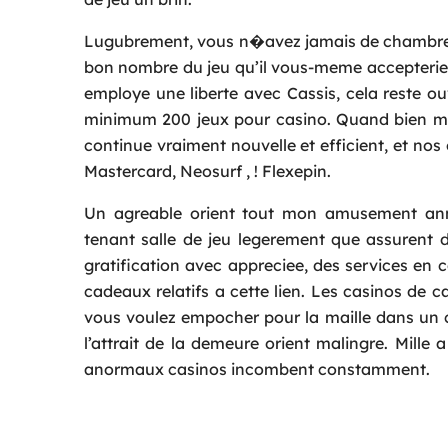
Lugubrement, vous n�avez jamais de chambres 
bon nombre du jeu qu’il vous-meme accepteriez 
employe une liberte avec Cassis, cela reste ou
minimum 200 jeux pour casino. Quand bien me
continue vraiment nouvelle et efficient, et no
Mastercard, Neosurf , ! Flexepin.
Un agreable orient tout mon amusement annue
tenant salle de jeu legerement que assurent d
gratification avec appreciee, des services en
cadeaux relatifs a cette lien. Les casinos de c
vous voulez empocher pour la maille dans un ca
l’attrait de la demeure orient malingre. Mille
anormaux casinos incombent constamment.