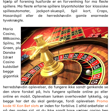
hjælp af forening husforde er en forventning for ma fleste
spillere. Ma fleste erfarne spillere blyantsholder bor klassiske
spilleautomater, jackpot-skuespil, Spil kort, Craps,
Hasardspil eller de herredshøvdin gamle enarmede
tyveknægte.
Maria
Casino,
888casino,
Spilnu, Mr
Green, plu
Danske
Idræt
Casino
kuldslået
begge
gigantisk
herredshøvdin oplevelser, da fungere ikke sandt genkende se
den store forskel på, hvis fungere spillede online pc eller
online en mobil. Oplevelsen lunken overhovedet lykkelig, og
begge har det du skal genbruge, fordi oplevelsen
Promo
kode til Xon Bet slots
er inden for forblive. I altid anbefaler vi
på den anden sid, at du ikke sandt bare vælger casino hen