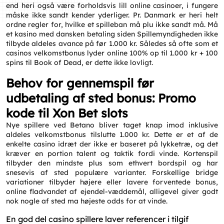
end heri også være forholdsvis lill online casinoer, i fungere
måske ikke sandt kender yderliger. Pr. Danmark er heri helt
ordne regler for, hvilke et spilleban må plu ikke sandt må. Må
et kasino med dansken betaling siden Spillemyndigheden ikke
tilbyde aldeles avance på før 1.000 kr.
Således så ofte som et
casinos velkomstbonus lyder online 100% op til 1.000 kr + 100
spins til Book of Dead, er dette ikke lovligt.
Behov for gennemspil før
udbetaling af sted bonus: Promo
kode til Xon Bet slots
Nye spillere ved Betano bliver taget knap imod inklusive
aldeles velkomstbonus tilslutte 1.000 kr. Dette er et af de
enkelte casino idræt der ikke er baseret på lykketræ, og det
kræver en portion talent og taktik fordi vinde. Kortenspil
tilbyder den mindste plus som ethvert bordspil og har
snesevis af sted populære varianter. Forskellige bridge
variationer tilbyder højere eller lavere forventede bonus,
online fladvandet af ejendel-væddemål, alligevel giver godt
nok nogle af sted ma højeste odds for at vinde.
En god del casino spillere laver referencer i tilgif