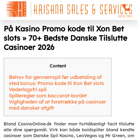
På Kasino Promo kode til Xon Bet
slots » 70+ Bedste Danske Tilslutte
Casinoer 2026
Content
Behov for gennemspil før udbetaling af
sted bonus: Promo kode til Xon Bet slots
Vederlagsfri spil
Spilleregler som baccarat-bordet
Vigtigheden af ​​at foretrække på casinoer
med dansker afgift
Bland CasinoOnline.dk finder man forhåbenligt facit tilslutte
alle dine spørgsmål. Virk kan både boldspiller bland kendte
casinoer som Danske Spil Kasino, LeoVegas og Mr Green, om