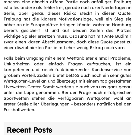
machen eine ohnehin offene Partie noch anfälliger. Freiburg
ist alles andere als fehlerfrei, gerade nach drei Niederlagen in
Serie, aber genau dieses Risiko steckt in dieser Quote.
Freiburg hat die klarere Motivationslage, weil ein Sieg sie
näher an die Europaplätze bringen könnte, während Hamburg
bereits gesichert ist und auf beiden Seiten des Platzes
wichtige Spieler ersetzen muss. Osasuna hat mit Ante Budimir
zwar einen klaren Abschlussmann, doch diese Quote passt zu
einer disziplinierten Partie mit eher wenig Ertrag nach vorn.
Falls beim Umgang mit einem Wettanbieter einmal Probleme,
Unklarheiten oder einfach Fragen auftauchen, ist ein
kompetenter und rasch funktionierender Kundenservice von
großem Vorteil. Zudem bietet bet365 auch noch ein sehr gutes
Wettquoten-Level an und überzeugt mit einem top gestalteten
Livewetten-Center. Somit werden sie auch von uns ganz genau
unter die Lupe genommen. Bei der Frage nach erfolgreichen
Request a CallBack
Sportwetten stehen die verfügbaren Wettquoten wohl an
Name
*
erster Stelle aller Überlegungen – besonders natürlich bei den
Fussballwetten.
Email
*
Recent Posts