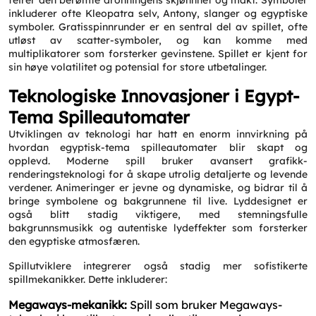
feirer den berømte dronningens skjønnhet og makt. Symboler
inkluderer ofte Kleopatra selv, Antony, slanger og egyptiske
symboler. Gratisspinnrunder er en sentral del av spillet, ofte
utløst av scatter-symboler, og kan komme med
multiplikatorer som forsterker gevinstene. Spillet er kjent for
sin høye volatilitet og potensial for store utbetalinger.
Teknologiske Innovasjoner i Egypt-
Tema Spilleautomater
Utviklingen av teknologi har hatt en enorm innvirkning på
hvordan egyptisk-tema spilleautomater blir skapt og
opplevd. Moderne spill bruker avansert grafikk-
renderingsteknologi for å skape utrolig detaljerte og levende
verdener. Animeringer er jevne og dynamiske, og bidrar til å
bringe symbolene og bakgrunnene til live. Lyddesignet er
også blitt stadig viktigere, med stemningsfulle
bakgrunnsmusikk og autentiske lydeffekter som forsterker
den egyptiske atmosfæren.
Spillutviklere integrerer også stadig mer sofistikerte
spillmekanikker. Dette inkluderer:
Megaways-mekanikk:
Spill som bruker Megaways-