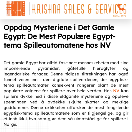
Oppdag Mysteriene i Det Gamle
Egypt: De Mest Populære Egypt-
tema Spilleautomatene hos NV
Det gamle Egypt har alltid fascinert menneskeheten med sine
imponerende pyramider, gåtefulle hieroglyfer og
legendariske faraoer. Denne tidløse tiltrekningen har også
funnet veien inn i den digitale spillverdenen, der egyptisk-
tema spilleautomater konsekvent rangerer blant de mest
populære valgene for spillere over hele verden. Hos
NV
kan
spillere dykke ned i disse eldgamle mysteriene og oppleve
spenningen ved å avdekke skjulte skatter og mektige
guddommer. Denne artikkelen utforsker de mest fengslende
egyptisk-tema spilleautomatene som er tilgjengelige, og gir
et innblikk i hva som gjør dem så uimotståelige for spillere i
Norge.