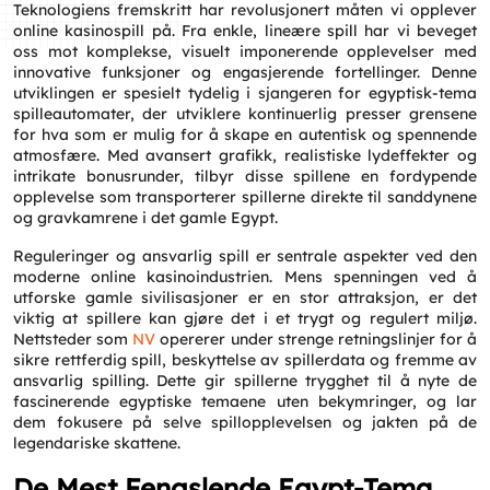
Teknologiens fremskritt har revolusjonert måten vi opplever
online kasinospill på. Fra enkle, lineære spill har vi beveget
oss mot komplekse, visuelt imponerende opplevelser med
innovative funksjoner og engasjerende fortellinger. Denne
utviklingen er spesielt tydelig i sjangeren for egyptisk-tema
spilleautomater, der utviklere kontinuerlig presser grensene
for hva som er mulig for å skape en autentisk og spennende
atmosfære. Med avansert grafikk, realistiske lydeffekter og
intrikate bonusrunder, tilbyr disse spillene en fordypende
opplevelse som transporterer spillerne direkte til sanddynene
og gravkamrene i det gamle Egypt.
Reguleringer og ansvarlig spill er sentrale aspekter ved den
moderne online kasinoindustrien. Mens spenningen ved å
utforske gamle sivilisasjoner er en stor attraksjon, er det
viktig at spillere kan gjøre det i et trygt og regulert miljø.
Nettsteder som
NV
opererer under strenge retningslinjer for å
sikre rettferdig spill, beskyttelse av spillerdata og fremme av
ansvarlig spilling. Dette gir spillerne trygghet til å nyte de
fascinerende egyptiske temaene uten bekymringer, og lar
dem fokusere på selve spillopplevelsen og jakten på de
legendariske skattene.
De Mest Fengslende Egypt-Tema