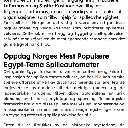
forhindrer at mindreårige får tilgang til spilltilbudene.
Informasjon og Støtte:
Kasinoer bør tilby lett
tilgjengelig informasjon om ansvarlig spill og lenker til
Message
*
organisasjoner som tilbyr hjelp for spilleavhengighet.
For spillere i Norge er det viktig å være bevisst på disse
reguleringene og velge kasinoer som prioriterer spillernes
velvære. Dette sikrer en trygg og hyggelig spillopplevelse,
selv når man utforsker de mest spennende temaene som det
gamle Egypt har å tilby.
Oppdag Norges Mest Populære
Egypt-Tema Spilleautomater
Det gamle Egypt fortsetter å være en uuttømmelig kilde til
inspirasjon for spilleautomatutviklere, og hos
NV
kan norske
spillere utforske et vell av disse fascinerende spillene. Fra de
majestetiske pyramidene til de mektige gudene og de
legendariske faraoene, tilbyr disse automatene en unik
blanding av historie, mytologi og spenning. Teknologiske
fremskritt har gjort disse spillene mer visuelt imponerende og
funksjonsrike enn noensinne, mens strenge reguleringer sikrer
en trygg og rettferdig spillopplevelse for alle.
Enten du er tiltrukket av de historiske mysteriene, de