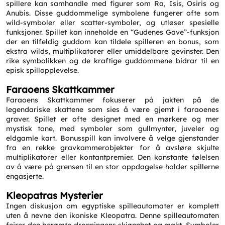
spillere kan samhandle med figurer som Ra, Isis, Osiris og
Anubis. Disse guddommelige symbolene fungerer ofte som
wild-symboler eller scatter-symboler, og utløser spesielle
funksjoner. Spillet kan inneholde en “Gudenes Gave”-funksjon
der en tilfeldig guddom kan tildele spilleren en bonus, som
ekstra wilds, multiplikatorer eller umiddelbare gevinster. Den
rike symbolikken og de kraftige guddommene bidrar til en
episk spillopplevelse.
Faraoens Skattkammer
Faraoens Skattkammer fokuserer på jakten på de
legendariske skattene som sies å være gjemt i faraoenes
graver. Spillet er ofte designet med en mørkere og mer
mystisk tone, med symboler som gullmynter, juveler og
eldgamle kart. Bonusspill kan involvere å velge gjenstander
fra en rekke gravkammerobjekter for å avsløre skjulte
multiplikatorer eller kontantpremier. Den konstante følelsen
av å være på grensen til en stor oppdagelse holder spillerne
engasjerte.
Kleopatras Mysterier
Ingen diskusjon om egyptiske spilleautomater er komplett
uten å nevne den ikoniske Kleopatra. Denne spilleautomaten