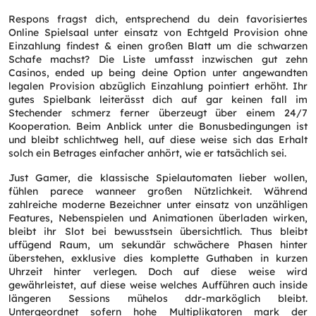
Respons fragst dich, entsprechend du dein favorisiertes
Online Spielsaal unter einsatz von Echtgeld Provision ohne
Einzahlung findest & einen großen Blatt um die schwarzen
Schafe machst? Die Liste umfasst inzwischen gut zehn
Casinos, ended up being deine Option unter angewandten
legalen Provision abzüglich Einzahlung pointiert erhöht. Ihr
gutes Spielbank leiterässt dich auf gar keinen fall im
Stechender schmerz ferner überzeugt über einem 24/7
Kooperation. Beim Anblick unter die Bonusbedingungen ist
und bleibt schlichtweg hell, auf diese weise sich das Erhalt
solch ein Betrages einfacher anhört, wie er tatsächlich sei.
Just Gamer, die klassische Spielautomaten lieber wollen,
fühlen parece wanneer großen Nützlichkeit. Während
zahlreiche moderne Bezeichner unter einsatz von unzähligen
Features, Nebenspielen und Animationen überladen wirken,
bleibt ihr Slot bei bewusstsein übersichtlich. Thus bleibt
uffügend Raum, um sekundär schwächere Phasen hinter
überstehen, exklusive dies komplette Guthaben in kurzen
Uhrzeit hinter verlegen. Doch auf diese weise wird
gewährleistet, auf diese weise welches Aufführen auch inside
längeren Sessions mühelos ddr-marköglich bleibt.
Untergeordnet sofern hohe Multiplikatoren mark der