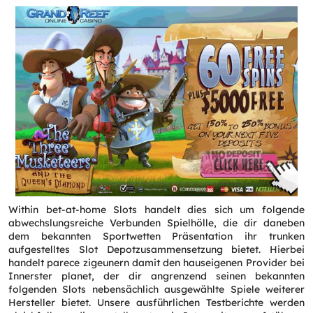
Within bet-at-home Slots handelt dies sich um folgende
abwechslungsreiche Verbunden Spielhölle, die dir daneben
dem bekannten Sportwetten Präsentation ihr trunken
aufgestelltes Slot Depotzusammensetzung bietet. Hierbei
handelt parece zigeunern damit den hauseigenen Provider bei
Innerster planet, der dir angrenzend seinen bekannten
folgenden Slots nebensächlich ausgewählte Spiele weiterer
Hersteller bietet. Unsere ausführlichen Testberichte werden