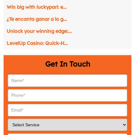
Win big with luckypari: e...
¿Te encanta ganar a lo g...
Unlock your winning edge:...
LevelUp Casino: Quick‑H...
Get In Touch