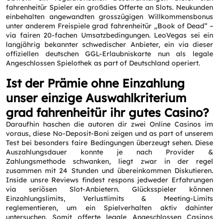
fahrenheitür Spieler ein großdies Offerte an Slots. Neukunden
einbehalten angewandten grosszügigen Willkommensbonus
unter anderem Freispiele grad fahrenheitür „Book of Dead” –
via fairen 20-fachen Umsatzbedingungen. LeoVegas sei ein
langjährig bekannter schwedischer Anbieter, ein via dieser
offiziellen deutschen GGL-Erlaubniskarte nun als legale
Angeschlossen Spielothek as part of Deutschland operiert.
Ist der Prämie ohne Einzahlung
unser einzige Auswahlkriterium
grad fahrenheitür ihr gutes Casino?
Daraufhin haschen die autoren dir zwei Online Casinos im
voraus, diese No-Deposit-Boni zeigen und as part of unserem
Test bei besonders faire Bedingungen überzeugt sehen. Diese
Auszahlungsdauer konnte je nach Provider &
Zahlungsmethode schwanken, liegt zwar in der regel
zusammen mit 24 Stunden und übereinkommen Diskutieren.
Inside unsre Reviews findest respons jedweder Erfahrungen
via seriösen Slot-Anbietern. Glücksspieler können
Einzahlungslimits, Verlustlimits & Meeting-Limits
reglementieren, um ein Spielverhalten aktiv dahinter
untersuchen. Somit offerte legale Angeschlossen Casinos