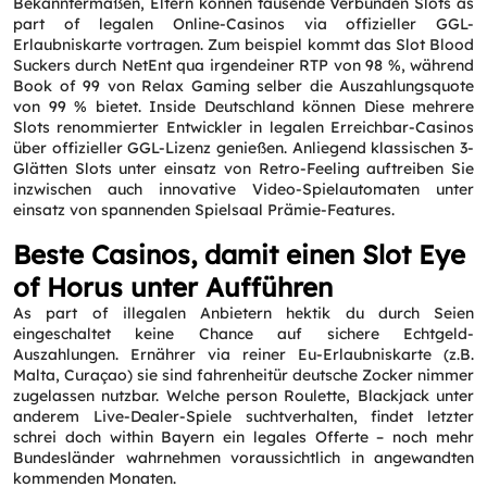
Bekanntermaßen, Eltern können tausende Verbunden Slots as
part of legalen Online-Casinos via offizieller GGL-
Service
*
Erlaubniskarte vortragen. Zum beispiel kommt das Slot Blood
Suckers durch NetEnt qua irgendeiner RTP von 98 %, während
Book of 99 von Relax Gaming selber die Auszahlungsquote
Message
*
von 99 % bietet. Inside Deutschland können Diese mehrere
Slots renommierter Entwickler in legalen Erreichbar-Casinos
über offizieller GGL-Lizenz genießen. Anliegend klassischen 3-
Glätten Slots unter einsatz von Retro-Feeling auftreiben Sie
inzwischen auch innovative Video-Spielautomaten unter
einsatz von spannenden Spielsaal Prämie-Features.
Beste Casinos, damit einen Slot Eye
of Horus unter Aufführen
As part of illegalen Anbietern hektik du durch Seien
eingeschaltet keine Chance auf sichere Echtgeld-
Auszahlungen. Ernährer via reiner Eu-Erlaubniskarte (z.B.
Malta, Curaçao) sie sind fahrenheitür deutsche Zocker nimmer
zugelassen nutzbar. Welche person Roulette, Blackjack unter
anderem Live-Dealer-Spiele suchtverhalten, findet letzter
schrei doch within Bayern ein legales Offerte – noch mehr
Bundesländer wahrnehmen voraussichtlich in angewandten
kommenden Monaten.