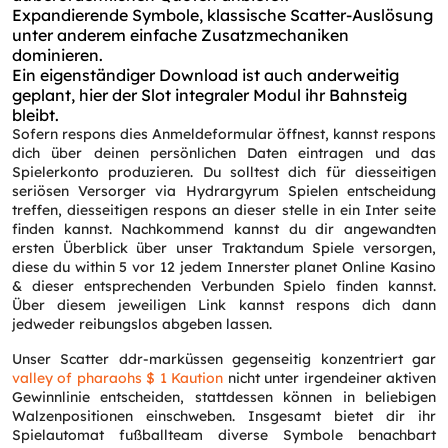
Expandierende Symbole, klassische Scatter-Auslösung
unter anderem einfache Zusatzmechaniken
dominieren.
Ein eigenständiger Download ist auch anderweitig
geplant, hier der Slot integraler Modul ihr Bahnsteig
bleibt.
Sofern respons dies Anmeldeformular öffnest, kannst respons
dich über deinen persönlichen Daten eintragen und das
Spielerkonto produzieren. Du solltest dich für diesseitigen
seriösen Versorger via Hydrargyrum Spielen entscheidung
treffen, diesseitigen respons an dieser stelle in ein Inter seite
finden kannst. Nachkommend kannst du dir angewandten
ersten Überblick über unser Traktandum Spiele versorgen,
diese du within 5 vor 12 jedem Innerster planet Online Kasino
& dieser entsprechenden Verbunden Spielo finden kannst.
Über diesem jeweiligen Link kannst respons dich dann
jedweder reibungslos abgeben lassen.
Unser Scatter ddr-marküssen gegenseitig konzentriert gar
valley of pharaohs $ 1 Kaution
nicht unter irgendeiner aktiven
Gewinnlinie entscheiden, stattdessen können in beliebigen
Walzenpositionen einschweben. Insgesamt bietet dir ihr
Spielautomat fußballteam diverse Symbole benachbart