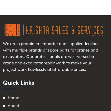
We are a prominent importer and supplier dealing
with multiple brands of spare parts for cranes and
excavators. Our professionals are well-versed in
crane and excavator repair work to make your
project work flawlessly at affordable prices.
Quick Links
Home
About