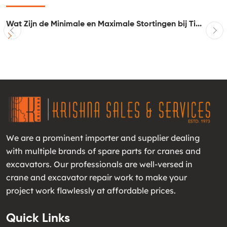
Wat Zijn de Minimale en Maximale Stortingen bij Ti...
I
We are a prominent importer and supplier dealing
with multiple brands of spare parts for cranes and
excavators. Our professionals are well-versed in
crane and excavator repair work to make your
project work flawlessly at affordable prices.
Quick Links