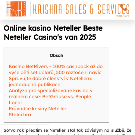
Online kasino Neteller Beste
Neteller Casino's van 2025
Obsah
Kasino BetRivers – 100% cashback až do
výše pěti set dolarů, 500 roztočení navíc
Spravujte dobré členství v Netelleru:
jednoduchá publikace
Analýza pro specializované kasino v
reálném čase: BetGrouse vs. People
Local
Průvodce kasiny Neteller
Stolní hra
Sotva rok předtím se Neteller stal tak závislým na službě, že