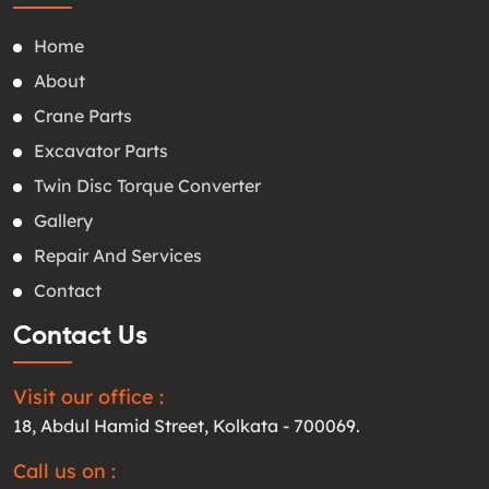
Home
About
Crane Parts
Excavator Parts
Twin Disc Torque Converter
Gallery
Repair And Services
Contact
Contact Us
Visit our office :
18, Abdul Hamid Street, Kolkata - 700069.
Call us on :