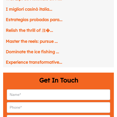
I migliori casinò italia...
Estrategias probadas para...
Relish the thrill of 크�...
Master the reels: pursue ...
Dominate the ice fishing ...
Experience transformative...
Get In Touch