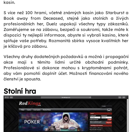
kasin.
S více než 100 hrami, včetně známých kasin jako Starburst a
Book away from Deceased, stejně jako stolních a živých
profesionálních her, Duelz uspokojí všechny typy zákazníků.
Zaměřujeme se na zábavu, bezpečí a soukromí, takže máte k
dispozici ty nejlepší informace, abyste si vybrali kasino, které
splňuje vaše potřeby. Rozmanitá sbírka vysoce kvalitních her
je klíčová pro zábavu.
Všechny druhy dodatečných požadavků a možná i propagační
akce mají s těmito lidmi určité obchodní podmínky.
Profesionálové si dokonce mohou s kryptoměnami pohrát,
aby vám pomohli doplnit účet. Možností financování nového
členství je spousta.
Stolní hra