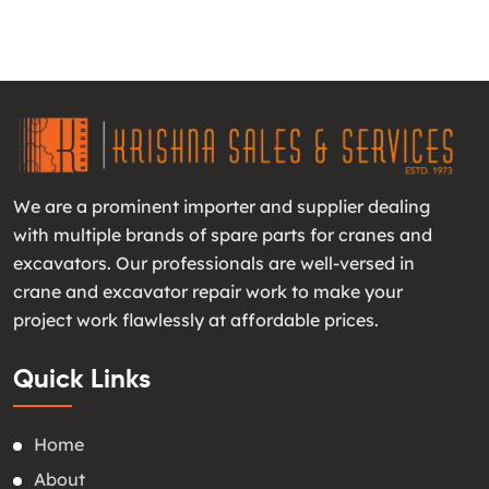
We are a prominent importer and supplier dealing
with multiple brands of spare parts for cranes and
excavators. Our professionals are well-versed in
crane and excavator repair work to make your
project work flawlessly at affordable prices.
Quick Links
Home
About