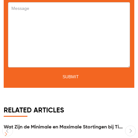
RELATED ARTICLES
Wat Zijn de Minimale en Maximale Stortingen bij Ti...
I