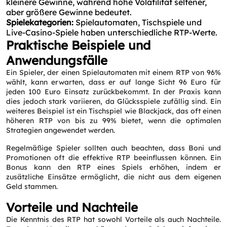
kleinere Gewinne, während hohe Volatilität seltener,
aber größere Gewinne bedeutet.
Spielekategorien:
Spielautomaten, Tischspiele und
Live-Casino-Spiele haben unterschiedliche RTP-Werte.
Praktische Beispiele und
Anwendungsfälle
Ein Spieler, der einen Spielautomaten mit einem RTP von 96%
wählt, kann erwarten, dass er auf lange Sicht 96 Euro für
jeden 100 Euro Einsatz zurückbekommt. In der Praxis kann
dies jedoch stark variieren, da Glücksspiele zufällig sind. Ein
weiteres Beispiel ist ein Tischspiel wie Blackjack, das oft einen
höheren RTP von bis zu 99% bietet, wenn die optimalen
Strategien angewendet werden.
Regelmäßige Spieler sollten auch beachten, dass Boni und
Promotionen oft die effektive RTP beeinflussen können. Ein
Bonus kann den RTP eines Spiels erhöhen, indem er
zusätzliche Einsätze ermöglicht, die nicht aus dem eigenen
Geld stammen.
Vorteile und Nachteile
Die Kenntnis des RTP hat sowohl Vorteile als auch Nachteile.