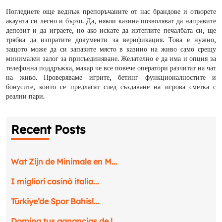
Погледнете още веднъж препоръчаните от нас брандове и отворете
акаунта си лесно и бързо. Да, някои казина позволяват да направите
депозит и да играете, но ако искате да изтеглите печалбата си, ще
трябва да изпратите документи за верификация. Това е нужно,
защото може да си запазите място в казино на живо само срещу
минимален залог за присъединяване. Желателно е да има и опция за
телефонна поддръжка, макар че все повече оператори разчитат на чат
на живо. Проверяваме игрите, бетинг функционалностите и
бонусите, които се предлагат след създаване на игрова сметка с
реални пари.
Request a CallBack
Recent Posts
Name
*
Email
*
Wat Zijn de Minimale en M...
I migliori casinò italia...
Phone
*
Türkiye’de Spor Bahisl...
Domina tus ganancias de l...