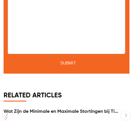
RELATED ARTICLES
Wat Zijn de Minimale en Maximale Stortingen bij Ti...
I