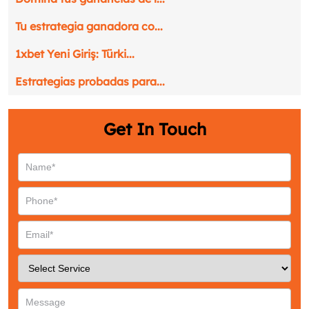
Service
*
Tu estrategia ganadora co...
Message
*
1xbet Yeni Giriş: Türki...
Estrategias probadas para...
Get In Touch