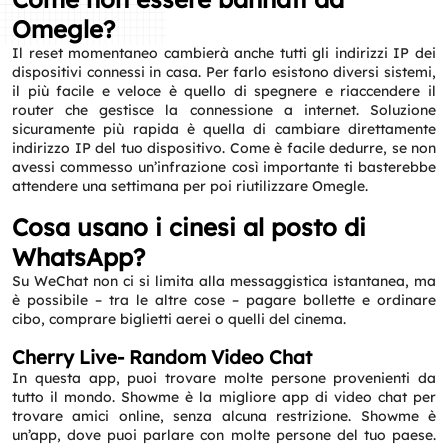
Omegle?
Il reset momentaneo cambierà anche tutti gli indirizzi IP dei
dispositivi connessi in casa. Per farlo esistono diversi sistemi,
il più facile e veloce è quello di spegnere e riaccendere il
router che gestisce la connessione a internet. Soluzione
sicuramente più rapida è quella di cambiare direttamente
indirizzo IP del tuo dispositivo. Come è facile dedurre, se non
avessi commesso un’infrazione così importante ti basterebbe
attendere una settimana per poi riutilizzare Omegle.
Cosa usano i cinesi al posto di
WhatsApp?
Su WeChat non ci si limita alla messaggistica istantanea, ma
è possibile – tra le altre cose – pagare bollette e ordinare
cibo, comprare biglietti aerei o quelli del cinema.
Cherry Live- Random Video Chat
In questa app, puoi trovare molte persone provenienti da
tutto il mondo. Showme è la migliore app di video chat per
trovare amici online, senza alcuna restrizione. Showme è
un’app, dove puoi parlare con molte persone del tuo paese.