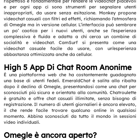
rispettoso è fondamentale per rendere le videochat piacevoli
e per ogni app ci sono strumenti per segnalare utenti
inappropriati, da usare senza esitazione. Monkey propone
videochat casuali con filtri ed effetti, richiamando l’atmosfera
di Omegle ma in versione cellular. L’interfaccia può sembrare
un po’ caotica per i nuovi utenti, anche se l’esperienza
complessiva è fluida e adatta a chi cerca un combine di
socialità e videochat. CamSurf si presenta come una
videochat casuale facile da usare, con un’esperienza
abbastanza ottimizzata anche da cellular.
High 5 App Di Chat Room Anonime
È una piattaforma web che ha costantemente guadagnato
una base di utenti fedeli. EmeraldChat è salita alla ribalta
dopo il declino di Omegle, presentandosi come una chat per
sconosciuti più sicura e orientata alla comunità. Chatroulette
è gratuito e offre chat casuali illimitate, senza bisogno di
registrazione. Il numero di utenti giornalieri è ancora elevato,
il che rende facile trovare qualcuno online in qualsiasi
momento. Abbina sconosciuti da tutto il mondo in sessioni
video individuali.
Omegle è ancora aperto?