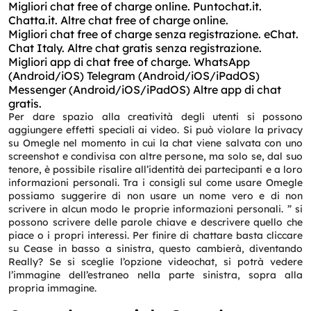
Migliori chat free of charge online.
Puntochat.it.
Chatta.it.
Altre chat free of charge online.
Migliori chat free of charge senza registrazione.
eChat.
Chat Italy.
Altre chat gratis senza registrazione.
Migliori app di chat free of charge.
WhatsApp
(Android/iOS)
Telegram (Android/iOS/iPadOS)
Messenger (Android/iOS/iPadOS)
Altre app di chat
gratis.
Per dare spazio alla creatività degli utenti si possono
aggiungere effetti speciali ai video. Si può violare la privacy
su Omegle nel momento in cui la chat viene salvata con uno
screenshot e condivisa con altre persone, ma solo se, dal suo
tenore, è possibile risalire all’identità dei partecipanti e a loro
informazioni personali. Tra i consigli sul come usare Omegle
possiamo suggerire di non usare un nome vero e di non
scrivere in alcun modo le proprie informazioni personali. ” si
possono scrivere delle parole chiave e descrivere quello che
piace o i propri interessi. Per finire di chattare basta cliccare
su Cease in basso a sinistra, questo cambierà, diventando
Really? Se si sceglie l’opzione videochat, si potrà vedere
l’immagine dell’estraneo nella parte sinistra, sopra alla
propria immagine.