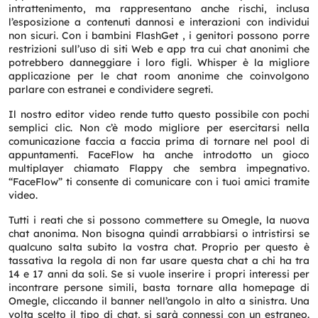
intrattenimento, ma rappresentano anche rischi, inclusa
l’esposizione a contenuti dannosi e interazioni con individui
non sicuri. Con i bambini FlashGet , i genitori possono porre
restrizioni sull’uso di siti Web e app tra cui chat anonimi che
potrebbero danneggiare i loro figli. Whisper è la migliore
applicazione per le chat room anonime che coinvolgono
parlare con estranei e condividere segreti.
Il nostro editor video rende tutto questo possibile con pochi
semplici clic. Non c’è modo migliore per esercitarsi nella
comunicazione faccia a faccia prima di tornare nel pool di
appuntamenti. FaceFlow ha anche introdotto un gioco
multiplayer chiamato Flappy che sembra impegnativo.
“FaceFlow” ti consente di comunicare con i tuoi amici tramite
video.
Tutti i reati che si possono commettere su Omegle, la nuova
chat anonima. Non bisogna quindi arrabbiarsi o intristirsi se
qualcuno salta subito la vostra chat. Proprio per questo è
tassativa la regola di non far usare questa chat a chi ha tra
14 e 17 anni da soli. Se si vuole inserire i propri interessi per
incontrare persone simili, basta tornare alla homepage di
Omegle, cliccando il banner nell’angolo in alto a sinistra. Una
volta scelto il tipo di chat, si sarà connessi con un estraneo.