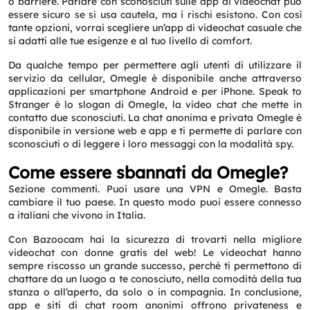
o barriere. Parlare con sconosciuti sulle app di videochat può
essere sicuro se si usa cautela, ma i rischi esistono. Con così
Request a CallBack
tante opzioni, vorrai scegliere un’app di videochat casuale che
Name
*
si adatti alle tue esigenze e al tuo livello di comfort.
Da qualche tempo per permettere agli utenti di utilizzare il
servizio da cellular, Omegle è disponibile anche attraverso
Email
*
applicazioni per smartphone Android e per iPhone. Speak to
Stranger è lo slogan di Omegle, la video chat che mette in
contatto due sconosciuti. La chat anonima e privata Omegle è
disponibile in versione web e app e ti permette di parlare con
Phone
*
sconosciuti o di leggere i loro messaggi con la modalità spy.
Come essere sbannati da Omegle?
Service
*
Sezione commenti. Puoi usare una VPN e Omegle. Basta
cambiare il tuo paese. In questo modo puoi essere connesso
a italiani che vivono in Italia.
Message
*
Con Bazoocam hai la sicurezza di trovarti nella migliore
videochat con donne gratis del web! Le videochat hanno
sempre riscosso un grande successo, perché ti permettono di
chattare da un luogo a te conosciuto, nella comodità della tua
stanza o all’aperto, da solo o in compagnia. In conclusione,
app e siti di chat room anonimi offrono privateness e