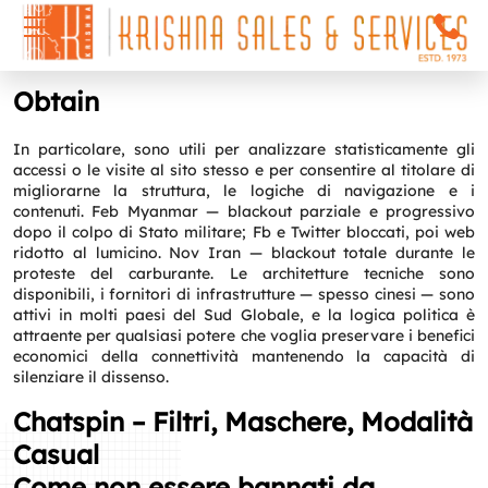
Obtain
In particolare, sono utili per analizzare statisticamente gli
accessi o le visite al sito stesso e per consentire al titolare di
migliorarne la struttura, le logiche di navigazione e i
contenuti. Feb Myanmar — blackout parziale e progressivo
dopo il colpo di Stato militare; Fb e Twitter bloccati, poi web
ridotto al lumicino. Nov Iran — blackout totale durante le
proteste del carburante. Le architetture tecniche sono
disponibili, i fornitori di infrastrutture — spesso cinesi — sono
attivi in molti paesi del Sud Globale, e la logica politica è
attraente per qualsiasi potere che voglia preservare i benefici
economici della connettività mantenendo la capacità di
silenziare il dissenso.
Chatspin – Filtri, Maschere, Modalità
Casual
Come non essere bannati da