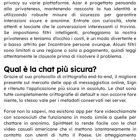
privacy su varie piattaforme. Azar è progettato pensando
alla privateness, mantenendo nascosta la tua identità e
utilizzando robuste misure di sicurezza per garantire
interazioni sicure e anonime. Entrate con curiosità, state
attenti e lasciate che le conversazioni interessanti ci trovino.
Se impostiamo filtri intelligenti, proteggiamo la nostra
privateness e teniamo d’occhio i costi, è un modo divertente e
a basso attrito per Incontrare persone ovunque. Alcuni filtri
sono limitati a una regione o solo a pagamento, quindi leggi
attentamente le clausole prima di risolvere il problema.
Qual è la chat più sicura?
Grazie al suo protocollo di crittografia end-to-end, il migliore
presente sul mercato delle app di messaggistica online, Sign
è ritenuta l'applicazione più sicura in assoluto. Le chat sono
tutte completamente crittografie di default e non occorre fare
niente, lo stesso vale per i metadati conservati nei server.
Forse non lo sapevi, ma esistono app per fare videochiamate
con sconosciuti che funzionano in modo simile a quelle per
chattare in anonimo. SpinMeet lo rende facile con le chat
video casuali americane che vi mettono istantaneamente in
contatto con utenti di tutto il Paese. Un atteggiamento