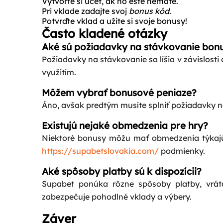
Vytvorte si účet, ak ho ešte nemáte.
Pri vklade zadajte svoj
bonus kód
.
Potvrďte vklad a užite si svoje bonusy!
Často kladené otázky
Aké sú požiadavky na stávkovanie bon
Požiadavky na stávkovanie sa líšia v závislost
využitím.
Môžem vybrať bonusové peniaze?
Áno, avšak predtým musíte splniť požiadavky 
Existujú nejaké obmedzenia pre hry?
Niektoré bonusy môžu mať obmedzenia týkajúce
https://supabetslovakia.com/
podmienky.
Aké spôsoby platby sú k dispozícii?
Supabet ponúka rôzne spôsoby platby, vrát
zabezpečuje pohodlné vklady a výbery.
Záver