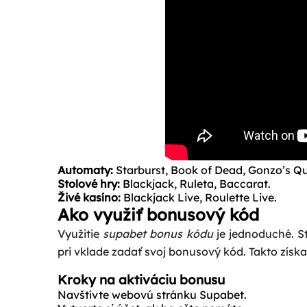
Automaty:
Starburst, Book of Dead, Gonzo’s Qu
Stolové hry:
Blackjack, Ruleta, Baccarat.
Živé kasíno:
Blackjack Live, Roulette Live.
Ako využiť bonusový kód
Využitie
supabet bonus kódu
je jednoduché. St
pri vklade zadať svoj bonusový kód. Takto získa
Kroky na aktiváciu bonusu
Navštívte webovú stránku Supabet.