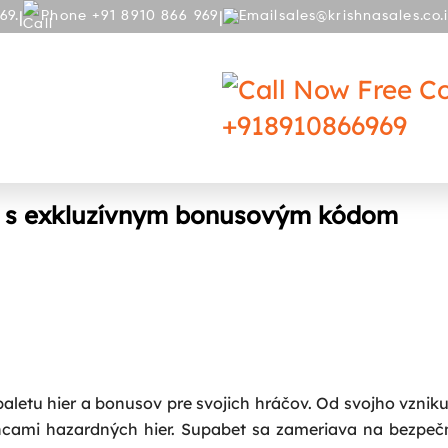
|
|
69.
Phone +91 8910 866 969
sales@krishnasales.co.
RY
BLOG
Free Co
+918910866969
 s exkluzívnym supabet bonus kódom
t s exkluzívnym bonusovým kódom
paletu hier a bonusov pre svojich hráčov. Od svojho vzniku
ami hazardných hier. Supabet sa zameriava na bezpečno