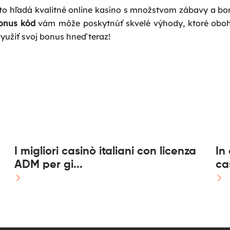
to hľadá kvalitné online kasíno s množstvom zábavy a bo
onus kód
vám môže poskytnúť skvelé výhody, ktoré oboh
yužiť svoj bonus hneď teraz!
I migliori casinò italiani con licenza
In
ADM per gi...
ca