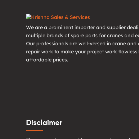
We are a prominent importer and supplier deali
multiple brands of spare parts for cranes and e
Our professionals are well-versed in crane and
repair work to make your project work flawlessl
affordable prices.
Disclaimer