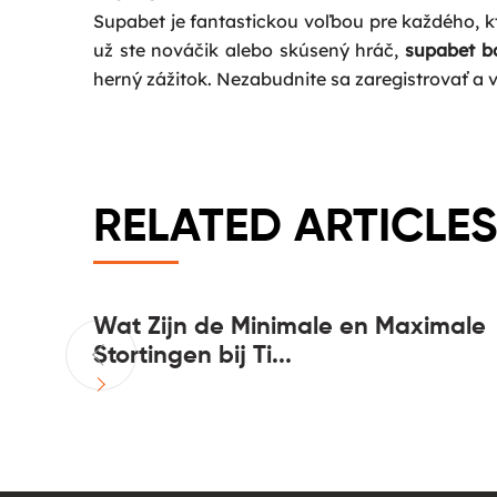
Supabet je fantastickou voľbou pre každého, k
už ste nováčik alebo skúsený hráč,
supabet b
herný zážitok. Nezabudnite sa zaregistrovať a v
RELATED ARTICLES
n more
Wat Zijn de Minimale en Maximale
Stortingen bij Ti...