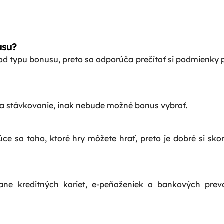
usu?
i od typu bonusu, preto sa odporúča prečítať si podmienky 
na stávkovanie, inak nebude možné bonus vybrať.
 sa toho, ktoré hry môžete hrať, preto je dobré si sko
ane kreditných kariet, e-peňaženiek a bankových prev