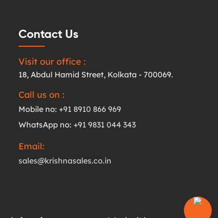
Contact Us
Visit our office :
18, Abdul Hamid Street, Kolkata - 700069.
Call us on :
Mobile no:
+91 8910 866 969
WhatsApp no:
+91 9831 044 343
Email:
sales@krishnasales.co.in