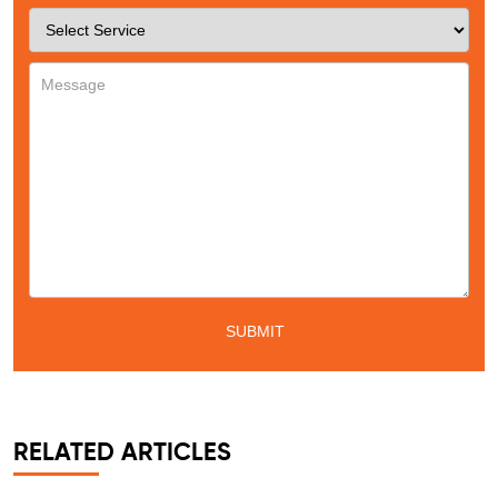
RELATED ARTICLES