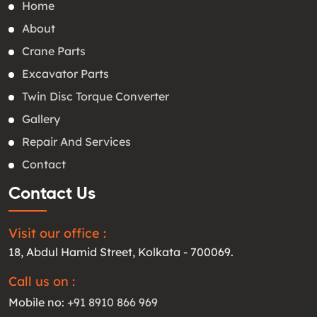
Home
About
Crane Parts
Excavator Parts
Twin Disc Torque Converter
Gallery
Repair And Services
Contact
Contact Us
Visit our office :
18, Abdul Hamid Street, Kolkata - 700069.
Call us on :
Mobile no:
+91 8910 866 969