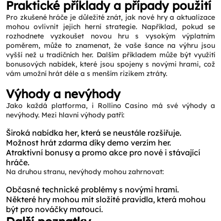
Praktické příklady a případy použití
Pro zkušené hráče je důležité znát, jak nové hry a aktualizace
mohou ovlivnit jejich herní strategie. Například, pokud se
rozhodnete vyzkoušet novou hru s vysokým výplatním
poměrem, může to znamenat, že vaše šance na výhru jsou
vyšší než u tradičních her. Dalším příkladem může být využití
bonusových nabídek, které jsou spojeny s novými hrami, což
vám umožní hrát déle a s menším rizikem ztráty.
Výhody a nevýhody
Jako každá platforma, i Rollino Casino má své výhody a
nevýhody. Mezi hlavní výhody patří:
Široká nabídka her, která se neustále rozšiřuje.
Možnost hrát zdarma díky demo verzím her.
Atraktivní bonusy a promo akce pro nové i stávající
hráče.
Na druhou stranu, nevýhody mohou zahrnovat:
Občasné technické problémy s novými hrami.
Některé hry mohou mít složité pravidla, která mohou
být pro nováčky matoucí.