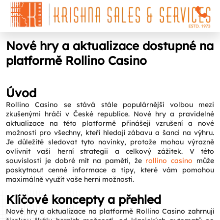
Nové hry a aktualizace dostupné na
platformě Rollino Casino
Úvod
Rollino Casino se stává stále populárnější volbou mezi
zkušenými hráči v České republice. Nové hry a pravidelné
aktualizace na této platformě přinášejí vzrušení a nové
možnosti pro všechny, kteří hledají zábavu a šanci na výhru.
Je důležité sledovat tyto novinky, protože mohou výrazně
ovlivnit vaši herní strategii a celkový zážitek. V této
souvislosti je dobré mít na paměti, že
rollino casino
může
poskytnout cenné informace a tipy, které vám pomohou
maximálně využít vaše herní možnosti.
Klíčové koncepty a přehled
Nové hry a aktualizace na platformě Rollino Casino zahrnují