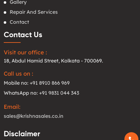
Gallery
Repair And Services
Contact
Contact Us
Visit our office :
18, Abdul Hamid Street, Kolkata - 700069.
Call us on :
Mobile no:
+91 8910 866 969
WhatsApp no:
+91 9831 044 343
Email:
sales@krishnasales.co.in
Disclaimer