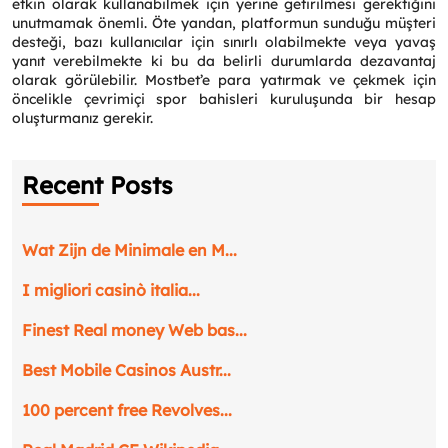
etkin olarak kullanabilmek için yerine getirilmesi gerektiğini
unutmamak önemli. Öte yandan, platformun sunduğu müşteri
desteği, bazı kullanıcılar için sınırlı olabilmekte veya yavaş
yanıt verebilmekte ki bu da belirli durumlarda dezavantaj
olarak görülebilir. Mostbet’e para yatırmak ve çekmek için
öncelikle çevrimiçi spor bahisleri kuruluşunda bir hesap
oluşturmanız gerekir.
Recent Posts
Wat Zijn de Minimale en M...
I migliori casinò italia...
Finest Real money Web bas...
Best Mobile Casinos Austr...
100 percent free Revolves...