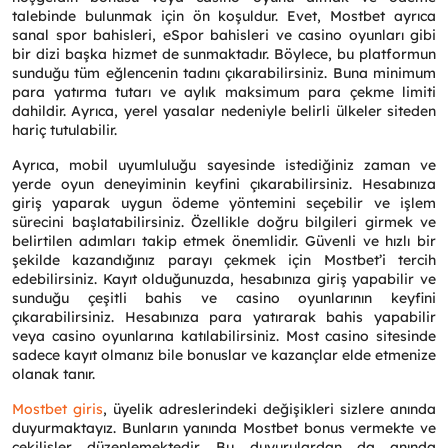
talebinde bulunmak için ön koşuldur. Evet, Mostbet ayrıca
sanal spor bahisleri, eSpor bahisleri ve casino oyunları gibi
bir dizi başka hizmet de sunmaktadır. Böylece, bu platformun
sunduğu tüm eğlencenin tadını çıkarabilirsiniz. Buna minimum
para yatırma tutarı ve aylık maksimum para çekme limiti
dahildir. Ayrıca, yerel yasalar nedeniyle belirli ülkeler siteden
hariç tutulabilir.
Ayrıca, mobil uyumluluğu sayesinde istediğiniz zaman ve
yerde oyun deneyiminin keyfini çıkarabilirsiniz. Hesabınıza
Request a CallBack
giriş yaparak uygun ödeme yöntemini seçebilir ve işlem
Name
*
sürecini başlatabilirsiniz. Özellikle doğru bilgileri girmek ve
belirtilen adımları takip etmek önemlidir. Güvenli ve hızlı bir
şekilde kazandığınız parayı çekmek için Mostbet’i tercih
edebilirsiniz. Kayıt olduğunuzda, hesabınıza giriş yapabilir ve
Email
*
sunduğu çeşitli bahis ve casino oyunlarının keyfini
çıkarabilirsiniz. Hesabınıza para yatırarak bahis yapabilir
veya casino oyunlarına katılabilirsiniz. Most casino sitesinde
Phone
*
sadece kayıt olmanız bile bonuslar ve kazançlar elde etmenize
olanak tanır.
Mostbet giris
, üyelik adreslerindeki değişikleri sizlere anında
Service
*
duyurmaktayız. Bunların yanında Mostbet bonus vermekte ve
çekilişler düzenlemektedir. Bu duyurulardan da anında