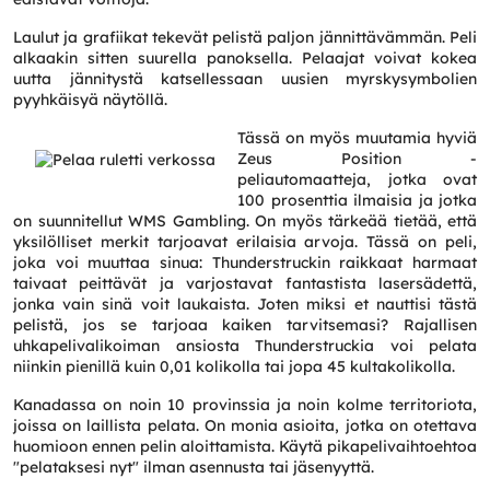
Laulut ja grafiikat tekevät pelistä paljon jännittävämmän. Peli
alkaakin sitten suurella panoksella. Pelaajat voivat kokea
uutta jännitystä katsellessaan uusien myrskysymbolien
pyyhkäisyä näytöllä.
Tässä on myös muutamia hyviä
Zeus Position -
peliautomaatteja, jotka ovat
100 prosenttia ilmaisia ​​ja jotka
on suunnitellut WMS Gambling. On myös tärkeää tietää, että
yksilölliset merkit tarjoavat erilaisia ​​arvoja. Tässä on peli,
joka voi muuttaa sinua: Thunderstruckin raikkaat harmaat
taivaat peittävät ja varjostavat fantastista lasersädettä,
jonka vain sinä voit laukaista. Joten miksi et nauttisi tästä
pelistä, jos se tarjoaa kaiken tarvitsemasi? Rajallisen
uhkapelivalikoiman ansiosta Thunderstruckia voi pelata
niinkin pienillä kuin 0,01 kolikolla tai jopa 45 kultakolikolla.
Kanadassa on noin 10 provinssia ja noin kolme territoriota,
joissa on laillista pelata. On monia asioita, jotka on otettava
huomioon ennen pelin aloittamista. Käytä pikapelivaihtoehtoa
"pelataksesi nyt" ilman asennusta tai jäsenyyttä.