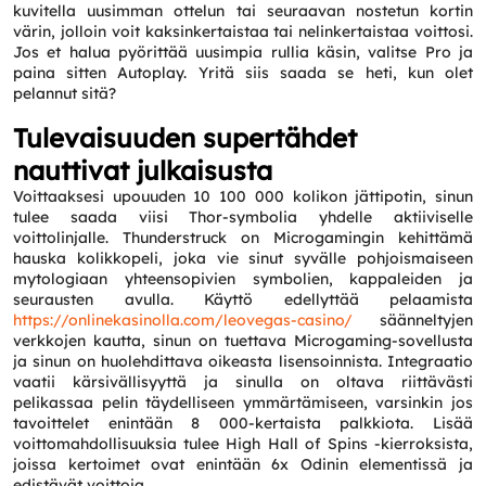
kuvitella uusimman ottelun tai seuraavan nostetun kortin
värin, jolloin voit kaksinkertaistaa tai nelinkertaistaa voittosi.
Jos et halua pyörittää uusimpia rullia käsin, valitse Pro ja
paina sitten Autoplay. Yritä siis saada se heti, kun olet
pelannut sitä?
Tulevaisuuden supertähdet
nauttivat julkaisusta
Voittaaksesi upouuden 10 100 000 kolikon jättipotin, sinun
tulee saada viisi Thor-symbolia yhdelle aktiiviselle
voittolinjalle. Thunderstruck on Microgamingin kehittämä
hauska kolikkopeli, joka vie sinut syvälle pohjoismaiseen
mytologiaan yhteensopivien symbolien, kappaleiden ja
seurausten avulla. Käyttö edellyttää pelaamista
https://onlinekasinolla.com/leovegas-casino/
säänneltyjen
verkkojen kautta, sinun on tuettava Microgaming-sovellusta
ja sinun on huolehdittava oikeasta lisensoinnista. Integraatio
vaatii kärsivällisyyttä ja sinulla on oltava riittävästi
pelikassaa pelin täydelliseen ymmärtämiseen, varsinkin jos
tavoittelet enintään 8 000-kertaista palkkiota. Lisää
voittomahdollisuuksia tulee High Hall of Spins -kierroksista,
joissa kertoimet ovat enintään 6x Odinin elementissä ja
edistävät voittoja.