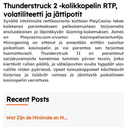
Thunderstruck 2 -kolikkopelin RTP,
volatiliteetti ja jättipotit
Syvällä intohimolla nettikasinoita kohtaan PlayCasino tekee
kaikkensa parantaakseen pelikokemustaan ​​tarjoamalla
ensiluokkaisen ja läpinäkyvän iGaming-kokemuksen. James
on Playcasino.com-sivuston kasinopeliasiantuntija.
Microgaming on ottanut jo ennestään erittäin suositun
paikallisen kasinopelin ja voi parantaa sen tarjontaa
huomattavasti. Thunderstruck II on parantanut
sarjakuvamaista tunnelmaa tummien pilvien tavoin, jotka
kiertävät rullien päällä, ja sähköpostien avulla hyppäät ulos
rullilta niiden pyöriessä. Upeat tunnuskappaleet käsittelevät
historiaa ja lisäävät voimaa ja jännitystä paikalliseen
Request a CallBack
kasinopeliin verrattuna.
Name
*
Recent Posts
Email
*
Wat Zijn de Minimale en M...
Phone
*