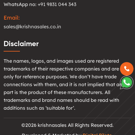
WhatsApp no:
+91 9831 044 343
Email:
sales@krishnasales.co.in
Disclaimer
The names, logos, and images used are registered
trademarks of their respective companies and are used
only for reference purposes. We don’t have trade
connections with them, and it is not implied that any
part is the product of these manufacturers. All
trademarks and brand names should be read with
additions such as ‘suitable for’.
©2026 krishnasales All Rights Reserved.