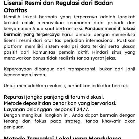
Lisensi Resmi dan Regulasi dari Badan
Otoritas
Memilih lokasi bermain yang terpercaya adalah langkah
krusial untuk memastikan keamanan data pribadi dan
kenyamanan Anda saat bertransaksi.
Panduan memilih lokasi
bermain yang terpercaya
harus dimulai dengan memeriksa
lisensi resmi dari otoritas perjudian internasional. Pastikan
platform memiliki sistem enkripsi data terkini serta ulasan
positif dari komunitas pemain aktif. Hindari situs yang
menawarkan bonus tidak realistis tanpa syarat jelas.
Kepercayaan dibangun dari transparansi, bukan dari janji
kemenangan instan.
Untuk memudahkan evaluasi, perhatikan indikator berikut:
Reputasi jangka panjang di forum diskusi.
Metode deposit dan penarikan yang bervariasi.
Layanan pelanggan responsif 24/7.
Dengan mengikuti langkah ini, Anda dapat bermain dengan
tenang dan fokus pada strategi tanpa khawatir akan
penipuan.
Metode Transaksi Lokal yang Mendukung