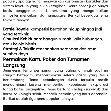
populer, apalagi yang menawarkan kustomisasi karakter dan
sistem level-up yang bikin ketagihan. Genre horor juga punya
basis penggemar solid, terutama yang mengandalkan
atmosfer mencekam dan jumpscare. Berikut beberapa tema
favorit lainnya:
Battle Royale
: kompetisi bertahan hidup hingga jadi
yang terakhir.
Simulasi Kehidupan
: bangun rumah, jalin hubungan,
atau kelola bisnis.
Strategi & Taktik
: rencanakan serangan dan atur
sumber daya.
Permainan Kartu Poker dan Turnamen
Langsung
Jenis-jenis tema permainan yang paling diminati saat ini
sangat beragam, mencerminkan selera pasar yang terus
berkembang.
Tema petualangan dunia terbuka
masih
mendominasi karena memberikan kebebasan eksplorasi
tanpa batas. Selanjutnya, tema bertahan hidup (survival) dan
horor psikologis selalu menarik pemain yang haus adrenalin.
Berikut adalah tiga tema populer lainnya: