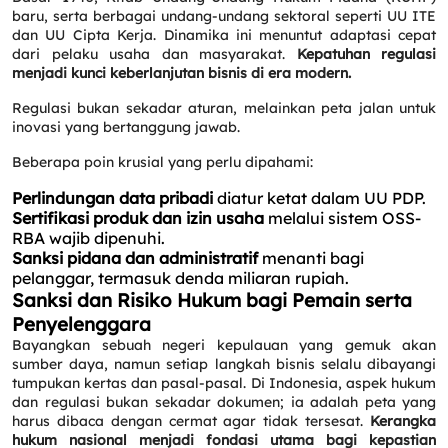
baru, serta berbagai undang-undang sektoral seperti UU ITE
dan UU Cipta Kerja. Dinamika ini menuntut adaptasi cepat
dari pelaku usaha dan masyarakat.
Kepatuhan regulasi
menjadi kunci keberlanjutan bisnis di era modern.
Regulasi bukan sekadar aturan, melainkan peta jalan untuk
inovasi yang bertanggung jawab.
Beberapa poin krusial yang perlu dipahami:
Perlindungan data pribadi
diatur ketat dalam UU PDP.
Sertifikasi produk dan izin usaha
melalui sistem OSS-
RBA wajib dipenuhi.
Sanksi pidana dan administratif
menanti bagi
pelanggar, termasuk denda miliaran rupiah.
Sanksi dan Risiko Hukum bagi Pemain serta
Penyelenggara
Bayangkan sebuah negeri kepulauan yang gemuk akan
sumber daya, namun setiap langkah bisnis selalu dibayangi
tumpukan kertas dan pasal-pasal. Di Indonesia, aspek hukum
dan regulasi bukan sekadar dokumen; ia adalah peta yang
harus dibaca dengan cermat agar tidak tersesat.
Kerangka
hukum nasional menjadi fondasi utama bagi kepastian