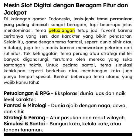
Mesin Slot Digital dengan Beragam Fitur dan
Jackpot
Di kalangan gamer Indonesia,
jenis-jenis tema permainan
yang paling diminati
sangat beragam, tapi beberapa jelas
mendominasi. Tema
petualangan
tetap jadi favorit karena
ceritanya yang seru dan karakter yang bikin penasaran.
Selain itu, game dengan tema fantasi, seperti dunia sihir atau
mitologi, juga laris manis karena menawarkan pelarian dari
rutinitas. Tak ketinggalan, tema perang atau strategi militer
banyak digandrungi, terutama oleh mereka yang suka
tantangan taktis. Untuk pecinta santai, tema simulasi
kehidupan seperti berkebun atau membangun kota juga
punya tempat spesial. Berikut beberapa tema utama yang
wajib kamu tahu:
Petualangan & RPG
– Eksplorasi dunia luas dan naik
level karakter.
Fantasi & Mitologi
– Dunia ajaib dengan naga, dewa,
dan sihir.
Strategi & Perang
– Atur pasukan dan rebut wilayah.
Simulasi & Santai
– Bangun kota, kelola kafe, atau
tanam tanaman.