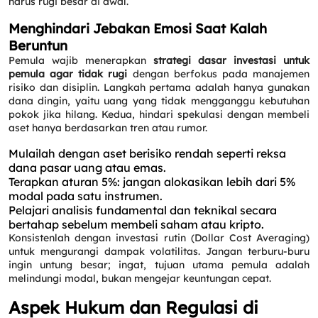
harus rugi besar di awal.
Menghindari Jebakan Emosi Saat Kalah
Beruntun
Pemula wajib menerapkan
strategi dasar investasi untuk
pemula agar tidak rugi
dengan berfokus pada manajemen
risiko dan disiplin. Langkah pertama adalah hanya gunakan
dana dingin, yaitu uang yang tidak mengganggu kebutuhan
pokok jika hilang. Kedua, hindari spekulasi dengan membeli
aset hanya berdasarkan tren atau rumor.
Mulailah dengan aset berisiko rendah seperti reksa
dana pasar uang atau emas.
Terapkan aturan 5%: jangan alokasikan lebih dari 5%
modal pada satu instrumen.
Pelajari analisis fundamental dan teknikal secara
bertahap sebelum membeli saham atau kripto.
Konsistenlah dengan investasi rutin (Dollar Cost Averaging)
untuk mengurangi dampak volatilitas. Jangan terburu-buru
ingin untung besar; ingat, tujuan utama pemula adalah
melindungi modal, bukan mengejar keuntungan cepat.
Aspek Hukum dan Regulasi di