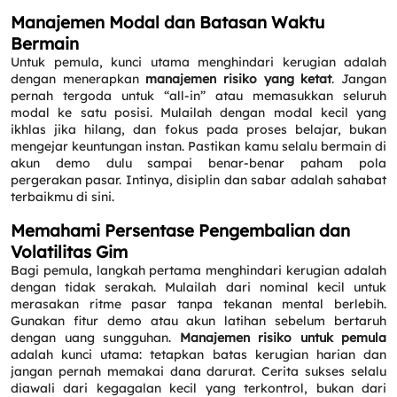
Manajemen Modal dan Batasan Waktu
Bermain
Untuk pemula, kunci utama menghindari kerugian adalah
dengan menerapkan
manajemen risiko yang ketat
. Jangan
pernah tergoda untuk “all-in” atau memasukkan seluruh
modal ke satu posisi. Mulailah dengan modal kecil yang
ikhlas jika hilang, dan fokus pada proses belajar, bukan
mengejar keuntungan instan. Pastikan kamu selalu bermain di
akun demo dulu sampai benar-benar paham pola
pergerakan pasar. Intinya, disiplin dan sabar adalah sahabat
terbaikmu di sini.
Memahami Persentase Pengembalian dan
Volatilitas Gim
Bagi pemula, langkah pertama menghindari kerugian adalah
dengan tidak serakah. Mulailah dari nominal kecil untuk
merasakan ritme pasar tanpa tekanan mental berlebih.
Gunakan fitur demo atau akun latihan sebelum bertaruh
dengan uang sungguhan.
Manajemen risiko untuk pemula
adalah kunci utama: tetapkan batas kerugian harian dan
jangan pernah memakai dana darurat. Cerita sukses selalu
diawali dari kegagalan kecil yang terkontrol, bukan dari