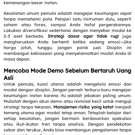
kemenangan besar instan.
Kesalahan umum pemula adalah mengejar keuntungan cepat
tanpa memahami pola. Pelajari satu instrumen dulu, seperti
saham atau forex, sampai Anda hafal pergerakannya.
Lakukan diversifikasi sederhana dengan menyebar modal ke
2-3 aset berbeda.
Strategi dasar agar tidak rugi
juga
mengharuskan Anda berhenti ketika sedang emosi—jika
harga jatuh, tunggu, jangan panik jual. Disiplin ini
membangun kebiasaan yang menyelamatkan modal Anda di
masa depan.
Mencoba Mode Demo Sebelum Bertaruh Uang
Asli
Untuk pemula, kunci utama adalah mengelola emosi dan
modal dengan disiplin. Jangan pernah terburu-buru mengejar
keuntungan instan karena itu adalah jebakan paling umum.
Mulailah dengan akun demo atau nominal kecil untuk menguji
strategi tanpa tekanan.
Manajemen risiko yang ketat
menjadi
tameng utama agar modal tetap aman. Tetaplah belajar dari
setiap kesalahan, jangan bermain berdasarkan spekulasi
atau ikut-ikutan tren tanpa analisis. Dengan pendekatan
sabar dan terukur, Anda bisa membangun pengalaman tanpa