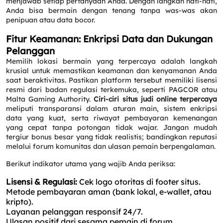
menjawab setiap pertanyaan Anda. Dengan langkah hati-hati,
Anda bisa bermain dengan tenang tanpa was-was akan
penipuan atau data bocor.
Fitur Keamanan: Enkripsi Data dan Dukungan
Pelanggan
Memilih lokasi bermain yang terpercaya adalah langkah
krusial untuk memastikan keamanan dan kenyamanan Anda
saat beraktivitas. Pastikan platform tersebut memiliki lisensi
resmi dari badan regulasi terkemuka, seperti PAGCOR atau
Malta Gaming Authority.
Ciri-ciri situs judi online terpercaya
meliputi transparansi dalam aturan main, sistem enkripsi
data yang kuat, serta riwayat pembayaran kemenangan
yang cepat tanpa potongan tidak wajar. Jangan mudah
tergiur bonus besar yang tidak realistis; bandingkan reputasi
melalui forum komunitas dan ulasan pemain berpengalaman.
Berikut indikator utama yang wajib Anda periksa:
Lisensi & Regulasi:
Cek logo otoritas di footer situs.
Metode pembayaran aman (bank lokal, e-wallet, atau
kripto).
Layanan pelanggan responsif 24/7.
Ulasan positif dari sesama pemain di forum