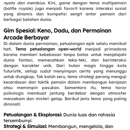
nyata dan membius.
Kini, game dengan tema multipemain
(battle royale) juga menjadi favorit karena interaksi sosial
yang dinamis dan kompetisi sengit antar pemain dari
berbagai belahan dunia.
Gim Spesial: Keno, Dadu, dan Permainan
Arcade Berbayar
Di dalam dunia permainan, petualangan epik selalu memikat
hati.
Tema petualangan open-world
menjadi primadona
karena memberi kebebasan tanpa batas untuk menjelajahi
dunia fantasi, memecahkan teka-teki, dan berinteraksi
dengan karakter unik. Dari hutan magis hingga kota
futuristik, setiap sudut menyimpan cerita yang menunggu
untuk diungkap. Tak kalah seru, tema strategi perang menguji
kecerdasan dan taktik pemain dalam membangun kerajaan
atau memimpin pasukan. Sementara itu, tema horor
psikologis membuat jantung berdebar dengan atmosfer
mencekam dan misteri gelap. Berikut jenis tema yang paling
diminati:
Petualangan & Eksplorasi:
Dunia luas dan rahasia
tersembunyi.
Strategi & Simulasi:
Membangun, mengelola, dan