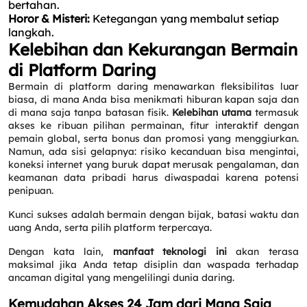
bertahan.
Horor & Misteri:
Ketegangan yang membalut setiap
langkah.
Kelebihan dan Kekurangan Bermain
di Platform Daring
Bermain di platform daring menawarkan fleksibilitas luar
biasa, di mana Anda bisa menikmati hiburan kapan saja dan
di mana saja tanpa batasan fisik.
Kelebihan utama
termasuk
akses ke ribuan pilihan permainan, fitur interaktif dengan
pemain global, serta bonus dan promosi yang menggiurkan.
Namun, ada sisi gelapnya: risiko kecanduan bisa mengintai,
koneksi internet yang buruk dapat merusak pengalaman, dan
keamanan data pribadi harus diwaspadai karena potensi
penipuan.
Kunci sukses adalah bermain dengan bijak, batasi waktu dan
uang Anda, serta pilih platform terpercaya.
Dengan kata lain,
manfaat teknologi ini
akan terasa
maksimal jika Anda tetap disiplin dan waspada terhadap
ancaman digital yang mengelilingi dunia daring.
Kemudahan Akses 24 Jam dari Mana Saja