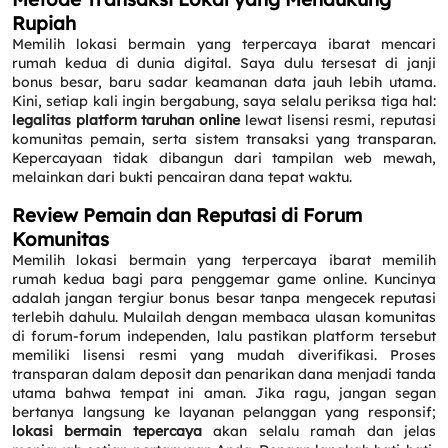
Rupiah
Memilih lokasi bermain yang terpercaya ibarat mencari
rumah kedua di dunia digital. Saya dulu tersesat di janji
Request a CallBack
bonus besar, baru sadar keamanan data jauh lebih utama.
Name
*
Kini, setiap kali ingin bergabung, saya selalu periksa tiga hal:
legalitas platform taruhan online
lewat lisensi resmi, reputasi
komunitas pemain, serta sistem transaksi yang transparan.
Kepercayaan tidak dibangun dari tampilan web mewah,
Email
*
melainkan dari bukti pencairan dana tepat waktu.
Review Pemain dan Reputasi di Forum
Phone
*
Komunitas
Memilih lokasi bermain yang terpercaya ibarat memilih
rumah kedua bagi para penggemar game online. Kuncinya
Service
*
adalah jangan tergiur bonus besar tanpa mengecek reputasi
terlebih dahulu. Mulailah dengan membaca ulasan komunitas
di forum-forum independen, lalu pastikan platform tersebut
memiliki lisensi resmi yang mudah diverifikasi. Proses
Message
*
transparan dalam deposit dan penarikan dana menjadi tanda
utama bahwa tempat ini aman. Jika ragu, jangan segan
bertanya langsung ke layanan pelanggan yang responsif;
lokasi bermain tepercaya
akan selalu ramah dan jelas