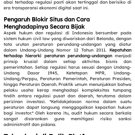
abai terhadap regulasi pasti akan tertinggal dan berisiko di
era transparansi ekonomi digital saat ini.
Pengaruh Blokir Situs dan Cara
Menghadapinya Secara Bijak
Aspek hukum dan regulasi di Indonesia bersumber pada
sistem hukum civil law yang diwariskan dari Belanda, dengan
tata urutan peraturan perundang-undangan yang diatur
dalam Undang-Undang Nomor 12 Tahun 2011.
Kepatuhan
terhadap hierarki peraturan perundang-undangan
menjadi
prinsip krusial dalam setiap aktivitas bisnis dan
pemerintahan. Setiap regulasi harus sesuai dengan Undang-
Undang Dasar 1945, Ketetapan MPR, Undang-
Undang/Perppu, Peraturan Pemerintah, Peraturan Presiden,
hingga Peraturan Daerah. Praktik umum menunjukkan bahwa
pelaku usaha kerap menghadapi kompleksitas tumpang
tindih antara regulasi pusat dan daerah, terutama dalam
perizinan investasi. *Ketidakjelasan norma dalam suatu
peraturan dapat langsung menggagalkan kepastian hukum
bagi investor.* Oleh karena itu, audit hukum secara berkala
sangat disarankan guna memitigasi risiko sanksi
administratif dan pidana.