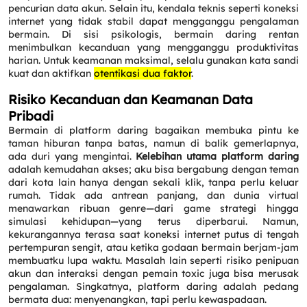
pencurian data akun. Selain itu, kendala teknis seperti koneksi
internet yang tidak stabil dapat mengganggu pengalaman
bermain. Di sisi psikologis, bermain daring rentan
menimbulkan kecanduan yang mengganggu produktivitas
harian. Untuk keamanan maksimal, selalu gunakan kata sandi
kuat dan aktifkan
otentikasi dua faktor
.
Risiko Kecanduan dan Keamanan Data
Pribadi
Bermain di platform daring bagaikan membuka pintu ke
taman hiburan tanpa batas, namun di balik gemerlapnya,
ada duri yang mengintai.
Kelebihan utama platform daring
adalah kemudahan akses; aku bisa bergabung dengan teman
dari kota lain hanya dengan sekali klik, tanpa perlu keluar
rumah. Tidak ada antrean panjang, dan dunia virtual
menawarkan ribuan genre—dari game strategi hingga
simulasi kehidupan—yang terus diperbarui. Namun,
kekurangannya terasa saat koneksi internet putus di tengah
pertempuran sengit, atau ketika godaan bermain berjam-jam
membuatku lupa waktu. Masalah lain seperti risiko penipuan
akun dan interaksi dengan pemain toxic juga bisa merusak
pengalaman. Singkatnya, platform daring adalah pedang
bermata dua: menyenangkan, tapi perlu kewaspadaan.