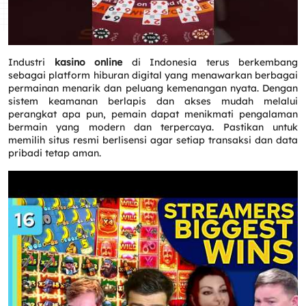
Industri
kasino online
di Indonesia terus berkembang
sebagai platform hiburan digital yang menawarkan berbagai
permainan menarik dan peluang kemenangan nyata. Dengan
sistem keamanan berlapis dan akses mudah melalui
perangkat apa pun, pemain dapat menikmati pengalaman
bermain yang modern dan terpercaya. Pastikan untuk
memilih situs resmi berlisensi agar setiap transaksi dan data
pribadi tetap aman.