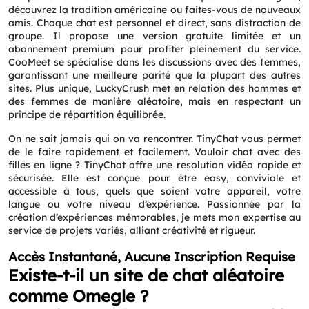
Name
*
découvrez la tradition américaine ou faites-vous de nouveaux
amis. Chaque chat est personnel et direct, sans distraction de
groupe. Il propose une version gratuite limitée et un
Email
*
abonnement premium pour profiter pleinement du service.
CooMeet se spécialise dans les discussions avec des femmes,
garantissant une meilleure parité que la plupart des autres
sites. Plus unique, LuckyCrush met en relation des hommes et
Phone
*
des femmes de manière aléatoire, mais en respectant un
principe de répartition équilibrée.
On ne sait jamais qui on va rencontrer. TinyChat vous permet
Service
*
de le faire rapidement et facilement. Vouloir chat avec des
filles en ligne ? TinyChat offre une resolution vidéo rapide et
sécurisée. Elle est conçue pour être easy, conviviale et
Message
*
accessible à tous, quels que soient votre appareil, votre
langue ou votre niveau d’expérience. Passionnée par la
création d’expériences mémorables, je mets mon expertise au
service de projets variés, alliant créativité et rigueur.
Accès Instantané, Aucune Inscription Requise
Existe-t-il un site de chat aléatoire
comme Omegle ?