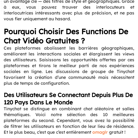
un avantage clé — des filtres de style et géographiques. Grâce
à eux, vous pouvez trouver des interlocuteurs et
interlocutrices intéressants avec plus de précision, et ne pas
vous fier uniquement au hasard.
Pourquoi Choisir Des Functions De
Chat Vidéo Gratuites ?
Ces plateformes abolissent les barrières géographiques,
améliorent les interactions sociales et élargissent les views
des utilisateurs. Saisissons les opportunités offertes par ces
plateformes et tirons le meilleur parti de nos expériences
sociales en ligne. Les discussions de groupe de Tinychat
favorisent la création d’une communauté mais nécessitent
plus de temps de configuration.
Des Utilisateurs Se Connectant Depuis Plus De
120 Pays Dans Le Monde
Tinychat se distingue en combinant chat aléatoire et salles
thématiques. Voici notre sélection des 10 meilleures
plateformes du second. Cependant, vous avez la possibilité
de filtrer les utilisateurs en fonction de leur lieu de résidence.
Et le plus beau, c’est que c’est entièrement
omaglr
gratuit !