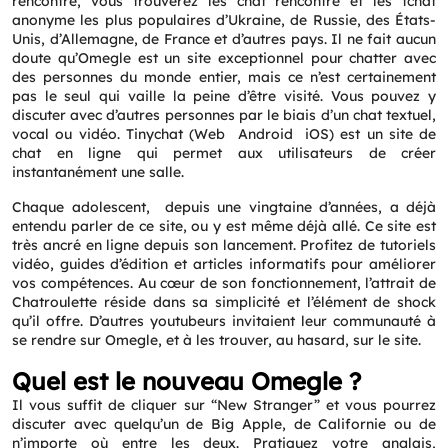
rencontre, vous trouverez les chat rencontre et les tchat
anonyme les plus populaires d’Ukraine, de Russie, des États-
Unis, d’Allemagne, de France et d’autres pays. Il ne fait aucun
doute qu’Omegle est un site exceptionnel pour chatter avec
des personnes du monde entier, mais ce n’est certainement
pas le seul qui vaille la peine d’être visité. Vous pouvez y
discuter avec d’autres personnes par le biais d’un chat textuel,
vocal ou vidéo. Tinychat (Web Android iOS) est un site de
chat en ligne qui permet aux utilisateurs de créer
instantanément une salle.
Chaque adolescent, depuis une vingtaine d’années, a déjà
entendu parler de ce site, ou y est même déjà allé. Ce site est
très ancré en ligne depuis son lancement. Profitez de tutoriels
vidéo, guides d’édition et articles informatifs pour améliorer
vos compétences. Au cœur de son fonctionnement, l’attrait de
Chatroulette réside dans sa simplicité et l’élément de shock
qu’il offre. D’autres youtubeurs invitaient leur communauté à
se rendre sur Omegle, et à les trouver, au hasard, sur le site.
Quel est le nouveau Omegle ?
Il vous suffit de cliquer sur “New Stranger” et vous pourrez
discuter avec quelqu’un de Big Apple, de Californie ou de
Request a CallBack
n’importe où entre les deux. Pratiquez votre anglais,