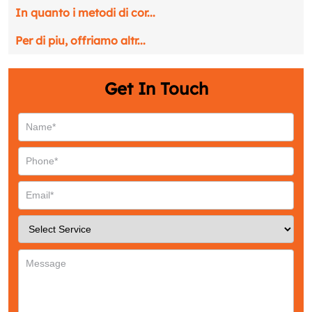
In quanto i metodi di cor...
Per di piu, offriamo altr...
Get In Touch