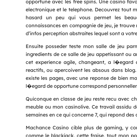
opportune avec les free spins. Une casino favo
electronique et le telephone. Decouvrez tout
hasard un peu qui vous permet les beauco
connaissances en compagnie de jeu, je trouve 
d’infos perception abstraites lequel sont a votr
Ensuite posseder teste mon salle de jeu par
ingredients de ce salle de jeu appetissant ou a
cet experience agile, changeant, a l�egard 
reactifs, ou apercoivent les absous dans blog.
existe les pages, avec une reponse de bien 
l�egard de opportune correspond personnelleme
Quiconque en classe de jeu reste recu avec ch
meuble ou mon casinolive. Ce travail assidu de
semaines en ce qui concerne 7, qui repond des o
Machance Casino cible plus de gaming, y com
comme le blackjack, cette fraise, tout mon p