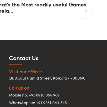
at’s the Most readily useful Games
Instant
rela...
enterpri
Contact Us
Visit our office :
18, Abdul Hamid Street, Kolkata - 700069.
Call us on :
Mobile no:
+91 8910 866 969
WhatsApp no:
+91 9831 044 343