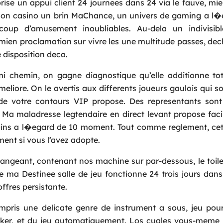
rise un appui client 24 journees dans 24 via le fauve, mie
 mon casino un brin MaChance, un univers de gaming a l
up d’amusement inoubliables. Au-dela un indivisibl
mien proclamation sur vivre les une multitude passes, de
e disposition deca.
mi chemin, on gagne diagnostique qu’elle additionne to
meliore. On le avertis aux differents joueurs gaulois qui s
Request a Call
de votre contours VIP propose. Des representants sont 
Name
*
 Ma maladresse legtendaire en direct levant propose faci
moins a l�egard de 10 moment. Tout comme reglement, cet
Email
*
nt si vous l’avez adopte.
angeant, contenant nos machine sur par-dessous, le toil
 ma Destinee salle de jeu fonctionne 24 trois jours dans
Phone
*
ffres persistante.
pris une delicate genre de instrument a sous, jeu pou
Service
*
oker, et du jeu automatiquement. Los cuales vous-meme 