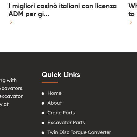
I migliori casinò italiani con licenza
Wh
ADM per gi...
to 
Quick Links
ng with
xcavators.
Home
 excavator
About
y at
Crane Parts
Excavator Parts
Twin Disc Torque Converter