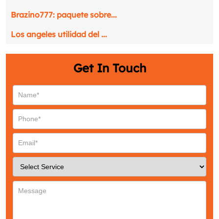
Brazino777: paquete sobre...
Los angeles utilidad del ...
Get In Touch
Request a CallBack
Name
*
Email
*
Phone
*
Service
*