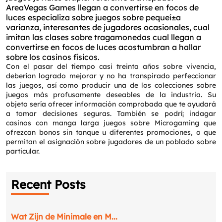
AreaVegas Games llegan a convertirse en focos de
luces especializa sobre juegos sobre pequeí±a
varianza, interesantes de jugadores ocasionales, cual
imitan las clases sobre tragamonedas cual llegan a
convertirse en focos de luces acostumbran a hallar
sobre los casinos físicos.
Con el pasar del tiempo casi treinta años sobre vivencia,
deberían logrado mejorar y no ha transpirado perfeccionar
las juegos, así­ como producir una de los colecciones sobre
juegos más profusamente deseables de la industria. Su
objeto serí­a ofrecer información comprobada que te ayudará
a tomar decisiones seguras. También se podrí¡ indagar
casinos con manga larga juegos sobre Microgaming que
ofrezcan bonos sin tanque u diferentes promociones, o que
permitan el asignación sobre jugadores de un poblado sobre
particular.
Recent Posts
Wat Zijn de Minimale en M...