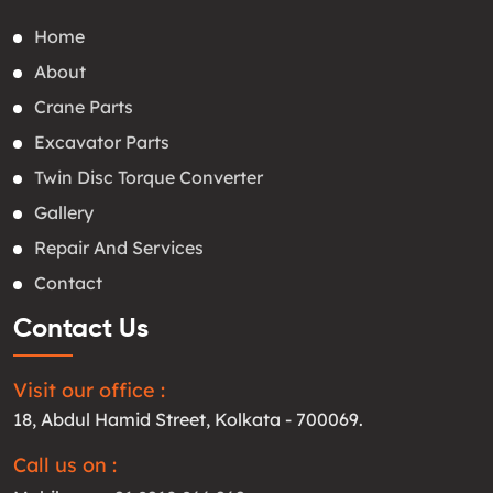
Home
About
Crane Parts
Excavator Parts
Twin Disc Torque Converter
Gallery
Repair And Services
Contact
Contact Us
Visit our office :
18, Abdul Hamid Street, Kolkata - 700069.
Call us on :