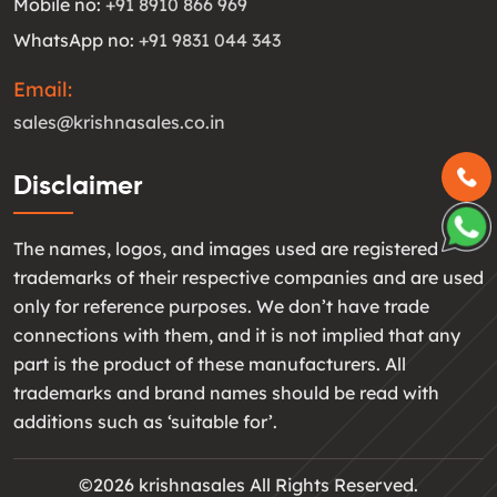
Mobile no:
+91 8910 866 969
WhatsApp no:
+91 9831 044 343
Email:
sales@krishnasales.co.in
Disclaimer
The names, logos, and images used are registered
trademarks of their respective companies and are used
only for reference purposes. We don’t have trade
connections with them, and it is not implied that any
part is the product of these manufacturers. All
trademarks and brand names should be read with
additions such as ‘suitable for’.
©2026 krishnasales All Rights Reserved.