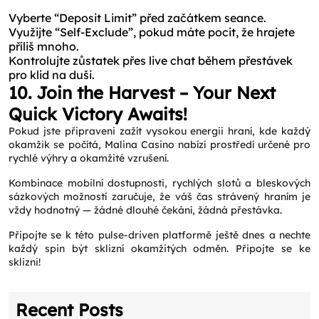
Vyberte “Deposit Limit” před začátkem seance.
Využijte “Self‑Exclude”, pokud máte pocit, že hrajete
příliš mnoho.
Kontrolujte zůstatek přes live chat během přestávek
pro klid na duši.
10. Join the Harvest – Your Next
Quick Victory Awaits!
Pokud jste připraveni zažít vysokou energii hraní, kde každý
okamžik se počítá, Malina Casino nabízí prostředí určené pro
rychlé výhry a okamžité vzrušení.
Kombinace mobilní dostupnosti, rychlých slotů a bleskových
sázkových možností zaručuje, že váš čas strávený hraním je
vždy hodnotný — žádné dlouhé čekání, žádná přestávka.
Připojte se k této pulse‑driven platformě ještě dnes a nechte
každý spin být sklizní okamžitých odměn. Připojte se ke
sklizni!
Recent Posts