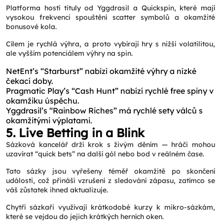
Platforma hostí tituly od Yggdrasil a Quickspin, které mají
vysokou frekvenci spouštění scatter symbolů a okamžité
bonusové kola.
Cílem je rychlá výhra, a proto vybírají hry s nižší volatilitou,
ale vyšším potenciálem výhry na spin.
NetEnt’s “Starburst” nabízí okamžité výhry a nízké
čekací doby.
Pragmatic Play’s “Cash Hunt” nabízí rychlé free spiny v
okamžiku úspěchu.
Yggdrasil’s “Rainbow Riches” má rychlé sety válců s
okamžitými výplatami.
5. Live Betting in a Blink
Sázková kancelář drží krok s živým děním — hráči mohou
uzavírat “quick bets” na další gól nebo bod v reálném čase.
Tato sázky jsou vyřešeny téměř okamžitě po skončení
události, což přináší vzrušení z sledování zápasu, zatímco se
váš zůstatek ihned aktualizuje.
Chytří sázkaři využívají krátkodobé kurzy k mikro‑sázkám,
které se vejdou do jejich krátkých herních oken.