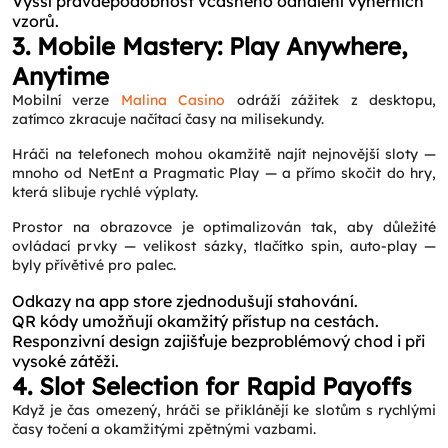
Vyšší pravděpodobnost včasného odhalení výherních
vzorů.
3. Mobile Mastery: Play Anywhere,
Anytime
Mobilní verze
Malina Casino
odráží zážitek z desktopu,
zatímco zkracuje načítací časy na milisekundy.
Hráči na telefonech mohou okamžitě najít nejnovější sloty —
mnoho od NetEnt a Pragmatic Play — a přímo skočit do hry,
která slibuje rychlé výplaty.
Prostor na obrazovce je optimalizován tak, aby důležité
ovládací prvky — velikost sázky, tlačítko spin, auto‑play —
byly přívětivé pro palec.
Odkazy na app store zjednodušují stahování.
QR kódy umožňují okamžitý přístup na cestách.
Responzivní design zajišťuje bezproblémový chod i při
vysoké zátěži.
4. Slot Selection for Rapid Payoffs
Když je čas omezený, hráči se přiklánějí ke slotům s rychlými
časy točení a okamžitými zpětnými vazbami.