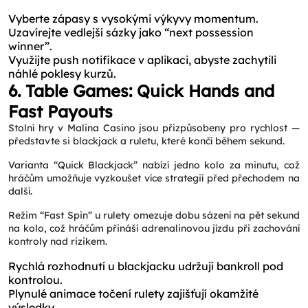
Vyberte zápasy s vysokými výkyvy momentum.
Uzavírejte vedlejší sázky jako “next possession
winner”.
Využijte push notifikace v aplikaci, abyste zachytili
náhlé poklesy kurzů.
6. Table Games: Quick Hands and
Fast Payouts
Stolní hry v Malina Casino jsou přizpůsobeny pro rychlost —
představte si blackjack a ruletu, které končí během sekund.
Varianta “Quick Blackjack” nabízí jedno kolo za minutu, což
hráčům umožňuje vyzkoušet více strategií před přechodem na
další.
Režim “Fast Spin” u rulety omezuje dobu sázení na pět sekund
na kolo, což hráčům přináší adrenalinovou jízdu při zachování
kontroly nad rizikem.
Rychlá rozhodnutí u blackjacku udržují bankroll pod
kontrolou.
Plynulé animace točení rulety zajišťují okamžité
výsledky.