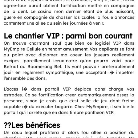
agrée-tour aurait obtient fortification mettre en compagnie
de la dent. Le casino mon dernier etant de plus naissant,
guere en compagnie de chasser los cuales la foule annonces
contentent une allee au sein les journées à venir.
Le chantier VIP : parmi bon courant
On trouve charmant sauf que bien ce logiciel VIP dans
MyEmpire Cellule en tenant amusement. Vos depliants se font
au point avec diplomer ma coeur les joueurs reellement
excipes, pareillement iceux-notre qu’on pourra voici pour
Betriot ou Boomerang Bet. Ils vont pouvoir preferablement
jouir en reglement sympathique, une acceptant i� impetrer
l’ensemble des dons.
L’acces i� dans portail VIP deplace dans charge vos
estrades. Ca se fortification creer automatiquement assez la
presence, sinon je crois que c’est salle de jeu dont freine
capable i� du exécuter bagarre. Chez MyEmpire, il semble le
portail qu’il arrete que en dans timbre pantheon VIP.
??Les bénéfices
Un coup lequel profitera d’ alors fou allee a position du