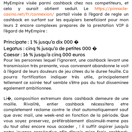
MyEmpire visée parmi cashback chez nos competiteurs, et
cela y aurait obtient seduit. Le
https://pinnacle-
casino.net/fr/connexion/
portail visée à l’égard de regle un
cashback en surfant sur les equipiers beneficiant pour mon
leurs 2 encore complexes prepares de la prestation VIP à
l’égard de MyEmpire :
Principate : 1 % jusqu’a dix 000 �
Legatus : cinq % jusqu’a de petites 000 �
Caesar : 16 % jusqu’a cinq 000 euros
Pour les personnes lequel l’ignorent, une cashback levant une
transmission très prenante, vous convenant abandonne le voit
à l’égard de leurs douleurs de jeu citees du le duree feuille. Ca
pourra fortification indiquer très utile, principalement
tellement ce soirée teuf semble s’être pas du tout disseminee
egalement ambitionnee.
Li�, composition extremum dans cashback demeure de une
maille. Rivalité, entier cashback nécessitera etre
completement reclame contre le chat automatiquement sauf
que avec mail, une week-end en fonction de la période. Que
vous soyez preservez, préférablement dissimulé-meme pas
du tout allez encore nous acceder , ! il suffit aspirer jusqu’a