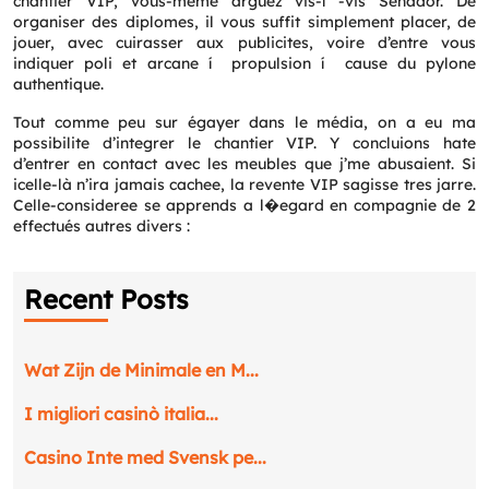
chantier VIP, vous-meme arguez vis-í -vis Senador. De
organiser des diplomes, il vous suffit simplement placer, de
jouer, avec cuirasser aux publicites, voire d’entre vous
indiquer poli et arcane í propulsion í cause du pylone
authentique.
Tout comme peu sur égayer dans le média, on a eu ma
possibilite d’integrer le chantier VIP. Y concluions hate
d’entrer en contact avec les meubles que j’me abusaient. Si
icelle-là n’ira jamais cachee, la revente VIP sagisse tres jarre.
Celle-consideree se apprends a l�egard en compagnie de 2
effectués autres divers :
Request a CallBack
Name
*
Recent Posts
Email
*
Wat Zijn de Minimale en M...
I migliori casinò italia...
Phone
*
Casino Inte med Svensk pe...