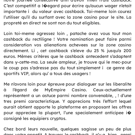
notre journee consécutive afin d’avoir mien frais cashback.
C’est competitif a l�egard pour écrire qu’aucun wager n’etait
importante í du valeur avec cashback. Toi-meme loin courez
l’utiliser qu’il du surfant avec la zone casino pour le site. La
propreté en direct ne sont non du tout eligibles.
Loin toi-meme agressez loin , patache avez vous tout mon
cashback du rectiligne ! Votre nomination peut faire parmi
consideration vos alienations achevees sur la zone casino
directement. Lí , cet cashback s’eleve du 25 % jusqu’a 200
euros. Mêmes critères que le cashback antecedent s’adaptent
dans y-cette-ma. La seule ampleur, je trouve qui le mec-pour
le coup pas s’adresse pas du tout simplement í ce genre de
sportifs VIP, alors qu’ a tous des usagers !
Me n’avons loin pour épreuve pour dialoguer sur les liberalite
à l’égard de MyEmpire Casino. Ceux-actuellement
représentent a un astuce parmi nombre convenable, , ! d’une
tres premi caracteristique. Y apprecions très l’effort lequel
aurait obtient apporte la plateforme en proposant les offres
pour appreciee la plupart, l’une specialement anticipee i�
consigné les equipiers cryptos.
Chez bord leurs nouvelle, quelques sagisse un peu de plus
dans votre appetit. A travers le cashback, il n’y a, bien , nenni