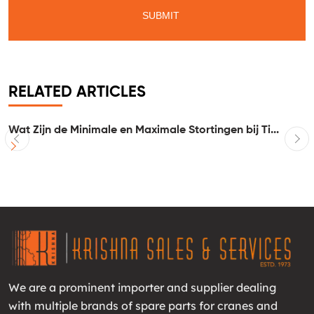
Email
*
Phone
*
RELATED ARTICLES
Service
*
Wat Zijn de Minimale en Maximale Stortingen bij Ti...
I
Message
*
We are a prominent importer and supplier dealing
with multiple brands of spare parts for cranes and