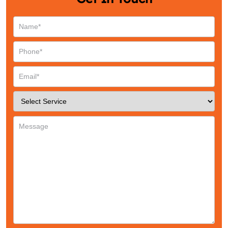
Request a CallBack
Name
*