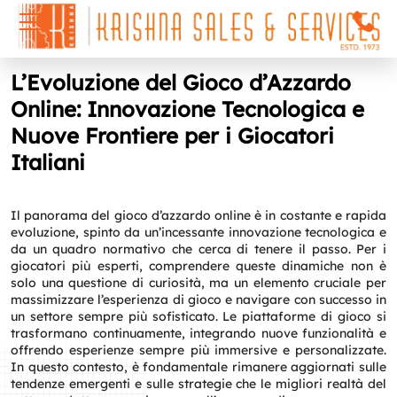
L’Evoluzione del Gioco d’Azzardo
Online: Innovazione Tecnologica e
Nuove Frontiere per i Giocatori
Italiani
Il panorama del gioco d’azzardo online è in costante e rapida
evoluzione, spinto da un’incessante innovazione tecnologica e
da un quadro normativo che cerca di tenere il passo. Per i
giocatori più esperti, comprendere queste dinamiche non è
solo una questione di curiosità, ma un elemento cruciale per
massimizzare l’esperienza di gioco e navigare con successo in
un settore sempre più sofisticato. Le piattaforme di gioco si
trasformano continuamente, integrando nuove funzionalità e
offrendo esperienze sempre più immersive e personalizzate.
In questo contesto, è fondamentale rimanere aggiornati sulle
tendenze emergenti e sulle strategie che le migliori realtà del