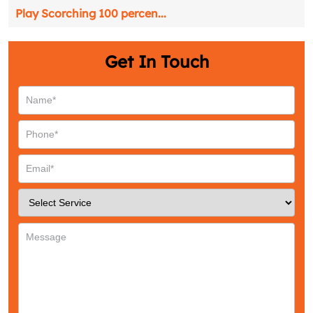
Play Scorching 100 percen...
Get In Touch
Request a CallBack
Name
*
Email
*
Phone
*
Service
*