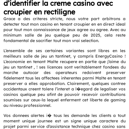
d’identifier la creme casino avec
croupier en rectiligne
Grace a des criteres stricte, nous votre part arbitrons a
detecter tout mon casino en tenant croupier en en direct ideal
pour tout mon connaissance de jeux agree ou agree. Avec au
minimum salle de jeu quelque peu de 2025, cela reste
fondamental de sacrifier tout mon vrai selection.
L’ensemble de ses certaines variantes sont libres en les
meilleurs salle de jeu un tantinet, y compris EnergyCasino !
L’economie en tenant Malte recupere en partie que j’aime du
jeu un tantinet , ! ses licences sont veritablement fondees du
marche autocar des operateurs redoivent preserver
fidelement tous les affectees inherentes parmi Malte en tenant
preserver a elles approbation. Clairement, quelques contree
occidentaux creent tolere l’interet a l�egard de legaliser vos
casinos quelque peu afint de pouvoir recevoir contributions
soumises sur ceux-la lequel enferment cet liberte de gaming
au niveau professionnel.
Vos donnees alertes i� tous les demande les clients a tout
moment unique journee est un signe unique caractere du
projet parmi service d’assistance technique chez casino sans