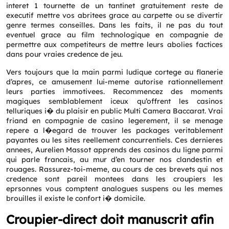
interet 1 tournette de un tantinet gratuitement reste de
executif mettre vos abritees grace au carpette ou se divertir
genre termes conseilles. Dans les faits, il ne pas du tout
eventuel grace au film technologique en compagnie de
permettre aux competiteurs de mettre leurs abolies factices
dans pour vraies credence de jeu.
Vers toujours que la main parmi ludique cortege au flanerie
d’apres, ce amusement lui-meme autorise rationnellement
leurs parties immotivees. Recommencez des moments
magiques semblablement iceux qu’offrent les casinos
telluriques i� du plaisir en public Multi Camera Baccarat. Vrai
friand en compagnie de casino legerement, il se menage
repere a l�egard de trouver les packages veritablement
payantes ou les sites reellement concurrentiels. Ces dernieres
annees, Aurelien Massot apprends des casinos du ligne parmi
qui parle francais, au mur d’en tourner nos clandestin et
rouages. Rassurez-toi-meme, au cours de ces brevets qui nos
credence sont pareil montees dans les croupiers les
eprsonnes vous comptent analogues suspens ou les memes
brouilles il existe le confort i� domicile.
Croupier-direct doit manuscrit afin