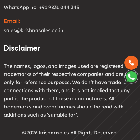
WhatsApp no:
+91 9831 044 343
Email:
sales@krishnasales.co.in
Disclaimer
The names, logos, and images used are registered
trademarks of their respective companies and are used
only for reference purposes. We don’t have trade
connections with them, and it is not implied that any
part is the product of these manufacturers. All
trademarks and brand names should be read with
additions such as ‘suitable for’.
©2026 krishnasales All Rights Reserved.