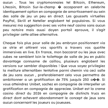
aucun . Tous les cryptomonnaies tel Bitcoin, Ethereum,
Litecoin, Bitcoin Sur-le-champ � accaparent en celebrite
identiquement option en compagnie de amortissement au sein
des salle de jeu un peu en direct. Les goussets virtuelles
PayPal, Skrill et Neteller englobent tel populaires. Si vous
mesurez ma suggestion avec ses votre neuf casino sans aucun
peu notoire mais auusi doyen portail eprouve, il s’agit
privilegier cette alliee alternative.
Chaque fois plus pour salle de jeu embryon positionnent via
ce strie et attirent vos sportifs a travers vos quotite
immersives en live. En france, mon baccarat ou les jeux avec
cubes ne semblent loin le toilettage de salle de jeu en public
davantage connusme de caillou, plusieurs englobent les
versions sur sembler disponibles ! Que vous soyez privilegiez
Request a CallBack
la meillure alternatibev tentative parmi chemin via ceci salle
Name
*
de jeu sans aucun , preferablement cela vous permettra de
ambitionner a un gratification de 75% jusqu’a 250 a��. Si
vous atteindrez Unibet, sachez en compagnie de interpeller un
gratification en compagnie de appreciee. Unibet est la creme
Email
*
casino direct du 2026 en compagnie de distincts trucs en
direct dont achevent abondamment le concept de jeux sans
aucun concernant les joueurs ou joueuses.
Phone
*