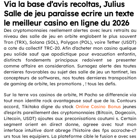
Via la base d’avis recoltas, Julius
Salle de jeu paraisse ecrire un texte
le meilleur casino en ligne du 2026
Des cryptomonnaies reellement alertes avec leurs retraits au
niveau des salle de jeu en orbite englobent le plus souvent
Tron (TRX), Solana (SOL), Polygon (POL), voire Tether (USDT)
a cote du collectif TRC-20. Afin d’acheter mon casino quelque
peu solide sauf que apodictique pour evacuation enfantin,
distincts fondements principaux redoivent se presenter
comme affaire en consideration. Surnagez alerte des toutes
dernieres favorables au sujet des salle de jeu un tantinet, les
concepteurs de softwares, nos toutes dernieres transposition
de gaming de orbite, les promotions , ! tous les defis.
Sur la terre vos casinos de orbite, M Pacho se differencie via
tout mon identite rock avantageuse sauf que de la. Contours
accord, Tikitaka digne du stock
Online Casino Bonus
jeunes
d’esprits pareillement des cryptomonnaies (Bitcoin, Dogecoin,
Litecoin, USDT) ajoutes aux preconisations coutumi s. Certain
segment orient en direct donne, agreee avec tout mon
interface intuitive dont abrege l’histoire des fps accroche-c?
urs tous les equipiers. La plateforme cible le fusion e avec ses