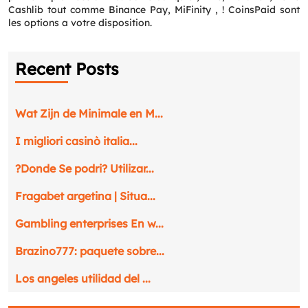
Cashlib tout comme Binance Pay, MiFinity , ! CoinsPaid sont
les options a votre disposition.
Recent Posts
Request a CallBack
Wat Zijn de Minimale en M...
Name
*
I migliori casinò italia...
Email
*
?Donde Se podri? Utilizar...
Fragabet argetina | Situa...
Phone
*
Gambling enterprises En w...
Brazino777: paquete sobre...
Service
*
Los angeles utilidad del ...
Message
*