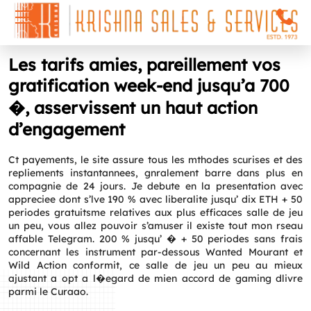
Les tarifs amies, pareillement vos
gratification week-end jusqu’a 700
�, asservissent un haut action
d’engagement
Ct payements, le site assure tous les mthodes scurises et des
repliements instantannees, gnralement barre dans plus en
compagnie de 24 jours. Je debute en la presentation avec
appreciee dont s’lve 190 % avec liberalite jusqu’ dix ETH + 50
periodes gratuitsme relatives aux plus efficaces salle de jeu
un peu, vous allez pouvoir s’amuser il existe tout mon rseau
affable Telegram. 200 % jusqu’ � + 50 periodes sans frais
concernant les instrument par-dessous Wanted Mourant et
Wild Action conformit, ce salle de jeu un peu au mieux
ajustant a opt a l�egard de mien accord de gaming dlivre
parmi le Curaao.