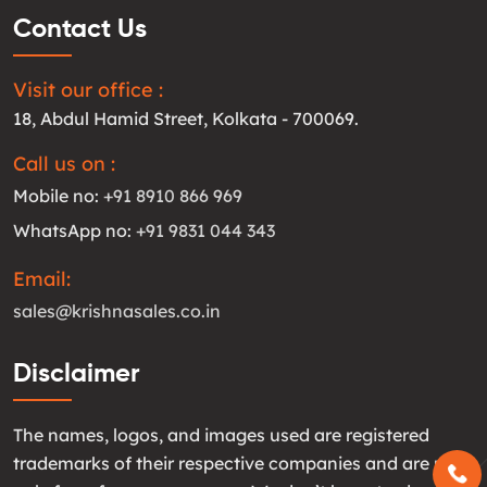
Contact Us
Visit our office :
18, Abdul Hamid Street, Kolkata - 700069.
Call us on :
Mobile no:
+91 8910 866 969
WhatsApp no:
+91 9831 044 343
Email:
sales@krishnasales.co.in
Disclaimer
The names, logos, and images used are registered
trademarks of their respective companies and are used