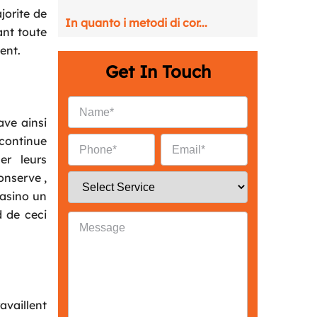
jorite de
In quanto i metodi di cor...
ant toute
ent.
Get In Touch
ve ainsi
continue
er leurs
onserve ,
casino un
 de ceci
availlent