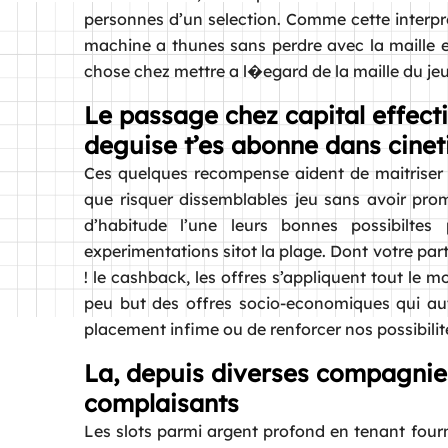
personnes d’un selection. Comme cette interpret
machine a thunes sans perdre avec la maille eff
chose chez mettre a l�egard de la maille du jeu 
Le passage chez capital effect
deguise t’es abonne dans cinet
Ces quelques recompense aident de maitriser
que risquer dissemblables jeu sans avoir pr
d’habitude l’une leurs bonnes possibiltes
experimentations sitot la plage. Dont votre part
! le cashback, les offres s’appliquent tout le
peu but des offres socio-economiques qui au
placement infime ou de renforcer nos possibilit
La, depuis diverses compagnies
complaisants
Les slots parmi argent profond en tenant fou