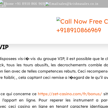
|
Phone +91 8910 866 969
sales@krishnasales.co.in
LERY
BLOG
Free C
+918910866969
ous les casinos dans courbe auront la
 VIP
posees vis-i�-vis du groupe VIP, il est possible que le
k, tous les tours abusifs, les decrochements comble d
 lien avec de telles competences rebuts. Ceci recompen
e faiblir, , cela captant ceci remise a l�egard de le qu’il a
 ce qui concerne ce
https://zet-casino.com/fr/bonus/
sit
l’appart en ligne. Pour reperer les instrument a par
 avec ceci casino en ligne en tenant caractere identiqu