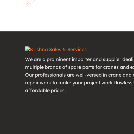
We are a prominent importer and supplier deali
multiple brands of spare parts for cranes and e
Our professionals are well-versed in crane and
repair work to make your project work flawlessl
affordable prices.