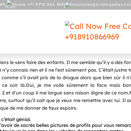
|
|
69.
Phone +91 8910 866 969
sales@krishnasales.co.
RY
BLOG
Free Co
+918910866969
 Rencontre Sur Android Et Ios En 2025
dans le sens faire des enfants. Il me semble qu’il y a des fo
n’y connais rien et il ne l’est sûrement pas. C’était justre 
 comme s’il avait pris de la drogue alors que bien sûr il n
e soir là.Oui, je me voile sûrement la face mais bon,
2 et d’un coup il me largue sans raison digne de ce nom.
re, surtout qu’il sait que je veux me remettre avec lui. Il a
t que de me donner de faux espoirs.
c’était génial.
’avoir de sacrés belles pictures de profils pour vous remar