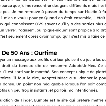
e parce que j’aime rencontrer des gens différents mais il est
 pas. Je me retrouve à passer du temps sur Meetic à fai
 il m’en a voulu pour ça.Quand on était ensemble, il était 
x qui connaissent OVS savent qu’il y a des sorties plus
n verre”, “danser”, ou “pique-nique” sont propice à la dra
est seulement après avoir rompu qu’il s’est mis à faire ce
 De 50 Ans : Ourtime
r un message aux profils qui leur plaisent ou juste les au
tout droit du fameux site de rencontre AdopteUnMec. Ce 
qu’il est sorti sur le marché. Son concept unique de plat
taires. Il faut le dire, AdopteUnMec a su donner le po
a danse. Un point non négligeable lorsque l’on sait comb
fils un peu trop insistants, et parfois malintentionnés.
ation de Tinder, Bumble est le site qui préfère mettre