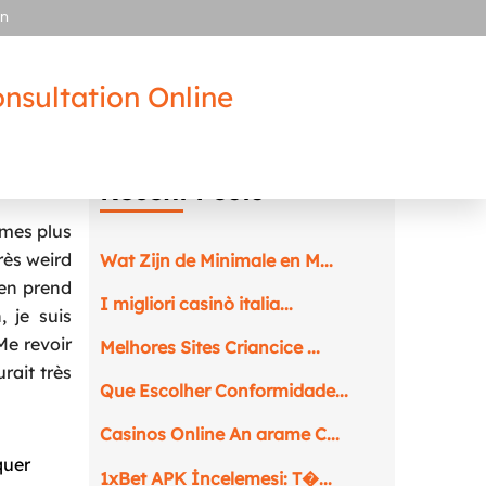
in
nsultation Online
Recent Posts
rmes plus
très weird
Wat Zijn de Minimale en M...
’en prend
I migliori casinò italia...
 je suis
Me revoir
Melhores Sites Criancice ...
urait très
Que Escolher Conformidade...
Casinos Online An arame C...
quer
1xBet APK İncelemesi: T�...