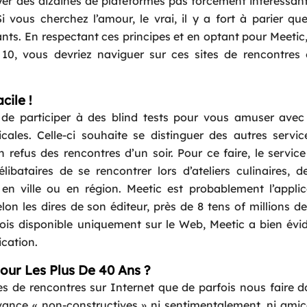
yer des dizaines de plateformes pas forcément intéressan
i vous cherchez l’amour, le vrai, il y a fort à parier qu
nts. En respectant ces principes et en optant pour Meetic
 10, vous devriez naviguer sur ces sites de rencontres 
cile !
t de participer à des blind tests pour vous amuser avec
cales. Celle-ci souhaite se distinguer des autres servi
n refus des rencontres d’un soir. Pour ce faire, le servic
bataires de se rencontrer lors d’ateliers culinaires, d
n ville ou en région. Meetic est probablement l’applic
lon les dires de son éditeur, près de 8 tens of millions d
fois disponible uniquement sur le Web, Meetic a bien é
ication.
Pour Les Plus De 40 Ans ?
tes de rencontres sur Internet que de parfois nous faire 
avance « non-constructives » ni sentimentalement, ni ami