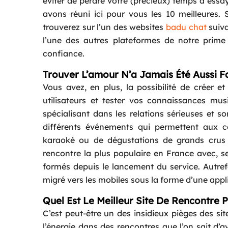
éviter de perdre votre (précieux) temps à essa
avons réuni ici pour vous les 10 meilleures. S
trouverez sur l’un des websites
badu chat
suiva
l’une des autres plateformes de notre prime
confiance.
Trouver L’amour N’a Jamais Été Aussi Fa
Vous avez, en plus, la possibilité de créer e
utilisateurs et tester vos connaissances musi
spécialisant dans les relations sérieuses et so
différents événements qui permettent aux céli
karaoké ou de dégustations de grands crus e
rencontre la plus populaire en France avec, se
formés depuis le lancement du service. Autre
migré vers les mobiles sous la forme d’une appl
Quel Est Le Meilleur Site De Rencontre 
C’est peut-être un des insidieux pièges des si
l’énergie dans des rencontres que l’on sait d’