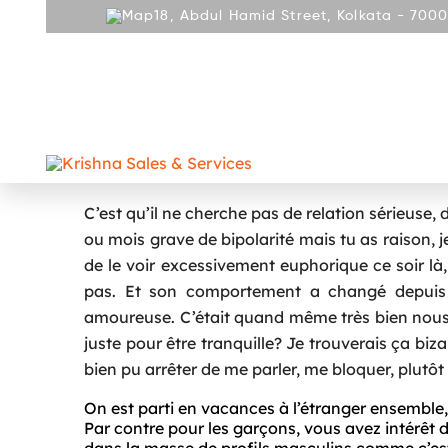
18, Abdul Hamid Street, Kolkata - 7000
ABOUT
PRODUCT
REPAIR AND SERVICES
GALLE
CONTACT
Les Meilleures Applications De
C’est qu’il ne cherche pas de relation sérieuse, 
ou mois grave de bipolarité mais tu as raison, je 
de le voir excessivement euphorique ce soir là,
pas. Et son comportement a changé depuis c
amoureuse. C’était quand même très bien nous 
juste pour être tranquille? Je trouverais ça bizar
bien pu arrêter de me parler, me bloquer, plutô
On est parti en vacances à l’étranger ensemble, 
Par contre pour les garçons, vous avez intérêt d