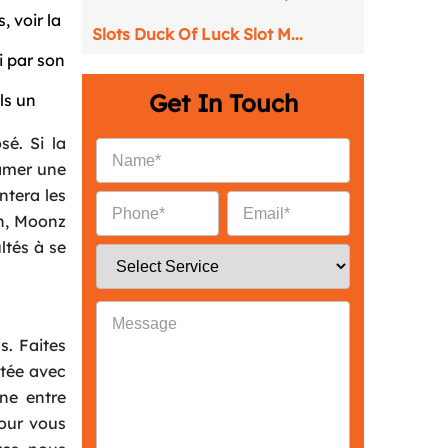
, voir la
Slots Duck Of Luck Slot M...
i par son
Get In Touch
ls un
sé. Si la
tamer une
ntera les
en, Moonz
ltés à se
s. Faites
ntée avec
gne entre
Pour vous