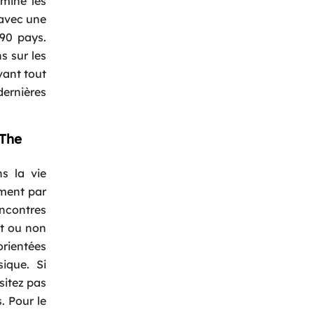
imine les
 avec une
90 pays.
s sur les
avant tout
dernières
 The
s la vie
mment par
encontres
ît ou non
orientées
ique. Si
sitez pas
. Pour le