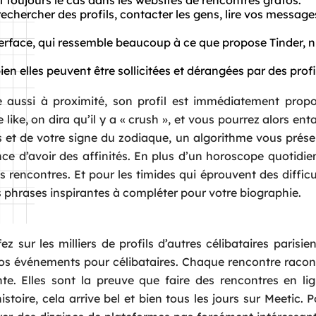
 toujours le cas dans les websites de rencontres gratos.
rechercher des profils, contacter les gens, lire vos messages
terface, qui ressemble beaucoup à ce que propose Tinder, n
en elles peuvent être sollicitées et dérangées par des profi
 aussi à proximité, son profil est immédiatement propo
ike, on dira qu’il y a « crush », et vous pourrez alors en
ns et de votre signe du zodiaque, un algorithme vous prése
nce d’avoir des affinités. En plus d’un horoscope quotidi
s rencontres. Et pour les timides qui éprouvent des difficu
es phrases inspirantes à compléter pour votre biographie.
 sur les milliers de profils d’autres célibataires parisien
 nos événements pour célibataires. Chaque rencontre raco
e. Elles sont la preuve que faire des rencontres en li
stoire, cela arrive bel et bien tous les jours sur Meetic. 