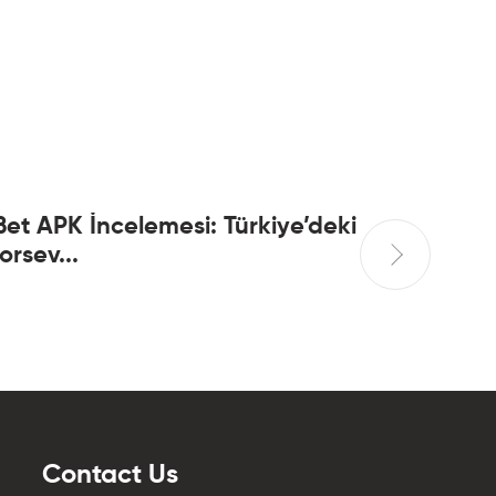
Bet APK İncelemesi: Türkiye’deki
Slots D
orsev...
Online...
Contact Us