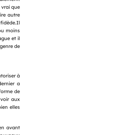
 vrai que
re autre
fidède.Il
 ou moins
gue et il
 genre de
toriser à
dernier a
eforme de
uvoir aux
ien elles
 en avant