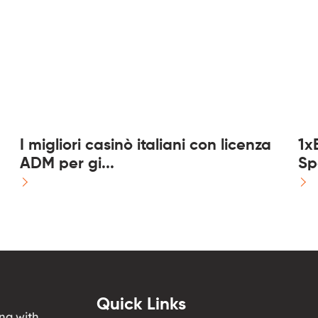
I migliori casinò italiani con licenza
1x
ADM per gi...
Sp
Quick Links
ng with