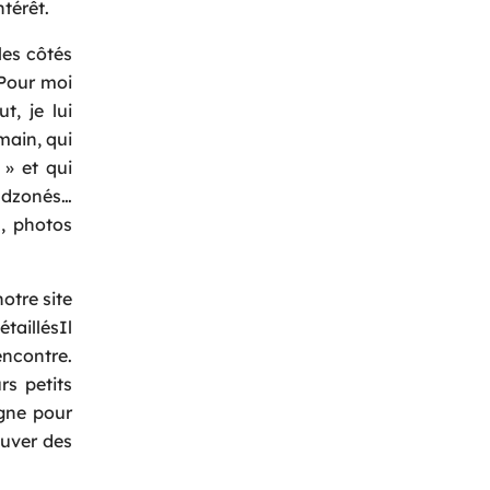
ntérêt.
les côtés
 Pour moi
, je lui
main, qui
 » et qui
endzonés…
, photos
otre site
taillésIl
encontre.
rs petits
igne pour
ouver des