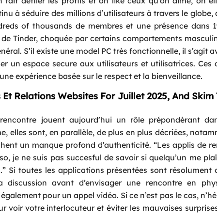
 fait défiler les profils et on like ceux qu’on aime, on él
u à séduire des millions d’utilisateurs à travers le globe,
dreds of thousands de membres et une présence dans 1
de Tinder, choquée par certains comportements masculin
éral. S’il existe une model PC très fonctionnelle, il s’agit 
r un espace secure aux utilisateurs et utilisatrices. Ces 
une expérience basée sur le respect et la bienveillance.
Et Relations Websites For Juillet 2025, And Skim
rencontre jouent aujourd’hui un rôle prépondérant dan
elles sont, en parallèle, de plus en plus décriées, nota
chent un manque profond d’authenticité. “Les applis de r
, je ne suis pas succesful de savoir si quelqu’un me pla
 Si toutes les applications présentées sont résolument 
la discussion avant d’envisager une rencontre en phys
z également pour un appel vidéo. Si ce n’est pas le cas, n’hé
 voir votre interlocuteur et éviter les mauvaises surprises