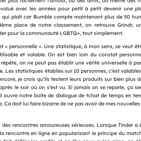
ver plus facilement l’amour, ou des amis, ou même des 
évolué avec les années pour petit à petit devenir une p
t qui plaît car Bumble compte maintenant plus de 50 hun
Request a Call
me place de notre classement, on retrouve Grindr, un
Name
*
nder pour la communauté LGBTQ+, tout simplement.
et « personnelle ». Une statistique, à mon sens, se veut êtr
Email
*
lisable et valable. On est bien loin du constat personne
épète, on ne peut pas établir une vérité universelle à par
Phone
*
e. Les statistiques établies sur 10 personnes, c’est valables
core, je crois qu’ils testent leurs produits sur bien plus
près le soir où on s’est vu. Si jamais on se reparle, ça ser
Service
*
il ouvre notre boite de dialogue de tchat de temps en te
 Ca doit lui faire bizarre de ne pas avoir de mes nouvelle
Message
*
ire des rencontres amoureuses sérieuses. Lorsque Tinder a 
e la rencontre en ligne en popularisant le principe du mat