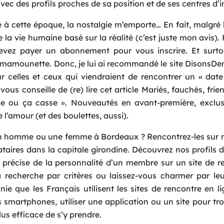
vec des profils proches de sa position et de ses centres d’i
 à cette époque, la nostalgie m’emporte… En fait, malgré 
de la vie humaine basé sur la réalité (c’est juste mon avis).
evez payer un abonnement pour vous inscrire. Et surtout
a mamounette. Donc, je lui ai recommandé le site DisonsDe
r celles et ceux qui viendraient de rencontrer un « date
ous conseille de (re) lire cet article Mariés, fauchés, fri
e ou ça casse ». Nouveautés en avant-première, exclus
 l’amour (et des boulettes, aussi).
 un homme ou une femme à Bordeaux ? Rencontrez-les sur n
bataires dans la capitale girondine. Découvrez nos profils dé
e précise de la personnalité d’un membre sur un site de r
recherche par critères ou laissez-vous charmer par leu
nie que les Français utilisent les sites de rencontre en l
smartphones, utiliser une application ou un site pour tr
lus efficace de s’y prendre.