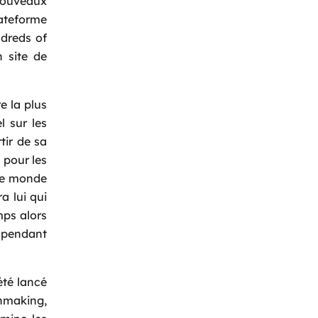
nouveaux
lateforme
dreds of
Back
 site de
e la plus
l sur les
tir de sa
 pour les
 de monde
a lui qui
mps alors
s pendant
été lancé
chmaking,