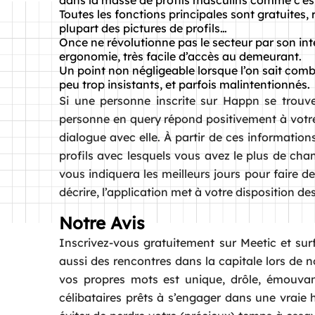
dans la masse de profils masculins comme c’est
Toutes les fonctions principales sont gratuites, 
plupart des pictures de profils…
Once ne révolutionne pas le secteur par son in
ergonomie, très facile d’accès au demeurant.
Un point non négligeable lorsque l’on sait combi
peu trop insistants, et parfois malintentionnés.
Si une personne inscrite sur Happn se trouve
personne en query répond positivement à votre l
dialogue avec elle. À partir de ces informatio
profils avec lesquels vous avez le plus de cha
vous indiquera les meilleurs jours pour faire de
décrire, l’application met à votre disposition d
Notre Avis
Inscrivez-vous gratuitement sur Meetic et surfez
aussi des rencontres dans la capitale lors de
vos propres mots est unique, drôle, émouvant
célibataires prêts à s’engager dans une vraie hi