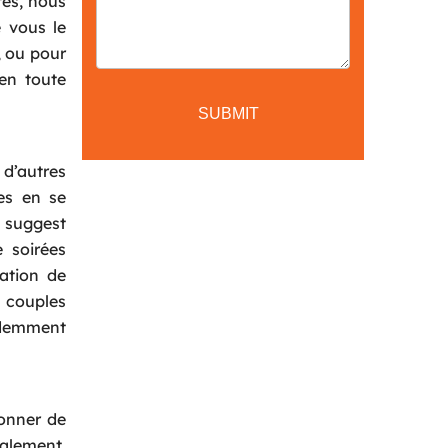
tes, nous
e vous le
, ou pour
en toute
 d’autres
ces en se
e suggest
e soirées
ation de
e couples
videmment
donner de
calement.