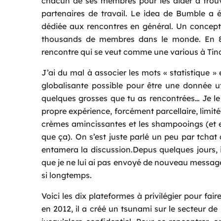
chacun de ses membres pour les aider à trou
partenaires de travail. Le idea de Bumble a 
dédiée aux rencontres en général. Un concep
thousands de membres dans le monde. En 8è
rencontre qui se veut comme une various à Ti
J’ai du mal à associer les mots « statistique » 
globalisante possible pour être une donnée uti
quelques grosses que tu as rencontrées… Je le r
propre expérience, forcément parcellaire, limité
crèmes amincissantes et les shampooings (et en
que ça). On s’est juste parlé un peu par tchat a
entamera la discussion.Depus quelques jours, 
que je ne lui ai pas envoyé de nouveau message.
si longtemps.
Voici les dix plateformes à privilégier pour fa
en 2012, il a créé un tsunami sur le secteur d