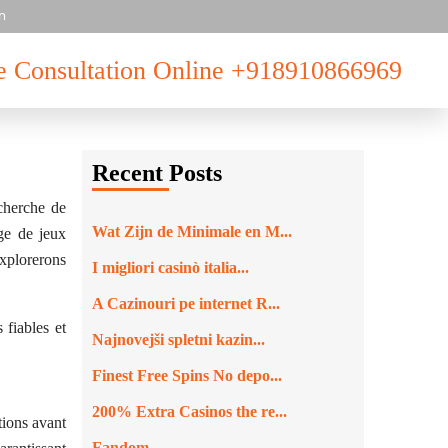
n
e Consultation Online
+918910866969
Recent Posts
cherche de
Wat Zijn de Minimale en M...
ge de jeux
explorerons
I migliori casinò italia...
A Cazinouri pe internet R...
 fiables et
Najnovejši spletni kazin...
Finest Free Spins No depo...
200% Extra Casinos the re...
tions avant
Fandom...