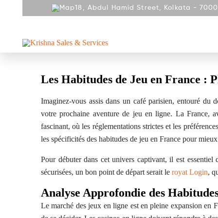
18, Abdul Hamid Street, Kolkata - 7000
ABOUT
PRODUCT
REPAIR AND SERVICES
Les Habitudes de Jeu en France : P
Imaginez-vous assis dans un café parisien, entouré du 
votre prochaine aventure de jeu en ligne. La France, a
fascinant, où les réglementations strictes et les préférenc
les spécificités des habitudes de jeu en France pour mieux
Pour débuter dans cet univers captivant, il est essentie
sécurisées, un bon point de départ serait le
royat Login
, q
Analyse Approfondie des Habitudes
Le marché des jeux en ligne est en pleine expansion en F