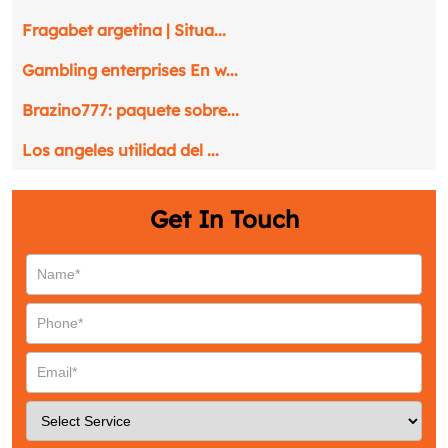
Fragabet argetina | Situa...
Gambling enterprises En w...
Brazino777: paquete sobre...
Los angeles utilidad del ...
Get In Touch