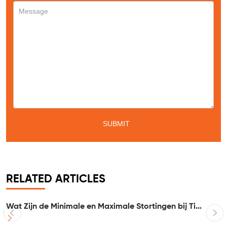
RELATED ARTICLES
Wat Zijn de Minimale en Maximale Stortingen bij Ti...
I