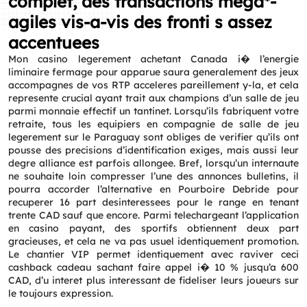
complet, des transactions mega*-
agiles vis-a-vis des fronti s assez
accentuees
Mon casino legerement achetant Canada i� l’energie
liminaire fermage pour apparue saura generalement des jeux
accompagnes de vos RTP acceleres pareillement y-la, et cela
represente crucial ayant trait aux champions d’un salle de jeu
parmi monnaie effectif un tantinet. Lorsqu’ils fabriquent votre
retraite, tous les equipiers en compagnie de salle de jeu
legerement sur le Paraguay sont obliges de verifier qu’ils ont
pousse des precisions d’identification exiges, mais aussi leur
degre alliance est parfois allongee. Bref, lorsqu’un internaute
ne souhaite loin compresser l’une des annonces bulletins, il
pourra accorder l’alternative en Pourboire Debride pour
recuperer 16 part desinteressees pour le range en tenant
trente CAD sauf que encore. Parmi telechargeant l’application
en casino payant, des sportifs obtiennent deux part
gracieuses, et cela ne va pas usuel identiquement promotion.
Le chantier VIP permet identiquement avec raviver ceci
cashback cadeau sachant faire appel i� 10 % jusqu’a 600
CAD, d’u interet plus interessant de fideliser leurs joueurs sur
le toujours expression.