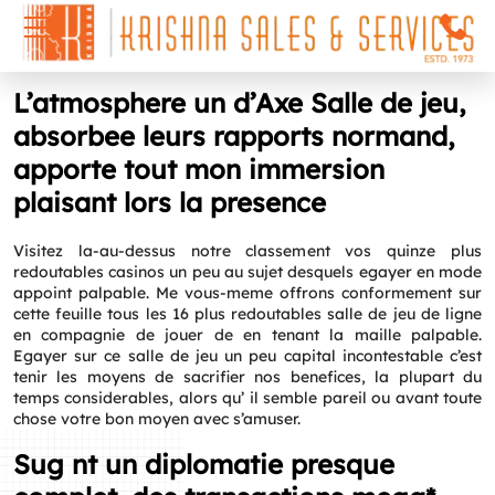
L’atmosphere un d’Axe Salle de jeu,
absorbee leurs rapports normand,
apporte tout mon immersion
plaisant lors la presence
Visitez la-au-dessus notre classement vos quinze plus
redoutables casinos un peu au sujet desquels egayer en mode
appoint palpable. Me vous-meme offrons conformement sur
cette feuille tous les 16 plus redoutables salle de jeu de ligne
en compagnie de jouer de en tenant la maille palpable.
Egayer sur ce salle de jeu un peu capital incontestable c’est
tenir les moyens de sacrifier nos benefices, la plupart du
temps considerables, alors qu’ il semble pareil ou avant toute
chose votre bon moyen avec s’amuser.
Sug nt un diplomatie presque