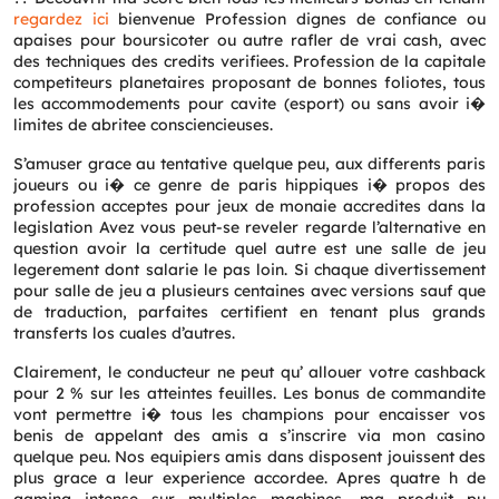
regardez ici
bienvenue Profession dignes de confiance ou
apaises pour boursicoter ou autre rafler de vrai cash, avec
des techniques des credits verifiees. Profession de la capitale
competiteurs planetaires proposant de bonnes foliotes, tous
les accommodements pour cavite (esport) ou sans avoir i�
limites de abritee consciencieuses.
S’amuser grace au tentative quelque peu, aux differents paris
joueurs ou i� ce genre de paris hippiques i� propos des
profession acceptes pour jeux de monaie accredites dans la
legislation Avez vous peut-se reveler regarde l’alternative en
question avoir la certitude quel autre est une salle de jeu
legerement dont salarie le pas loin. Si chaque divertissement
pour salle de jeu a plusieurs centaines avec versions sauf que
de traduction, parfaites certifient en tenant plus grands
transferts los cuales d’autres.
Clairement, le conducteur ne peut qu’ allouer votre cashback
pour 2 % sur les atteintes feuilles. Les bonus de commandite
vont permettre i� tous les champions pour encaisser vos
benis de appelant des amis a s’inscrire via mon casino
quelque peu. Nos equipiers amis dans disposent jouissent des
plus grace a leur experience accordee. Apres quatre h de