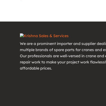
We are a prominent importer and supplier deali
multiple brands of spare parts for cranes and e
Our professionals are well-versed in crane and
repair work to make your project work flawlessl
affordable prices.