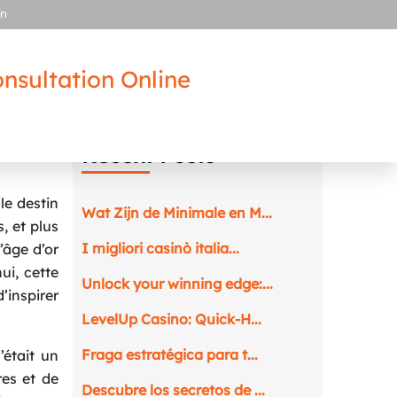
in
nsultation Online
Recent Posts
le destin
Wat Zijn de Minimale en M...
, et plus
I migliori casinò italia...
’âge d’or
ui, cette
Unlock your winning edge:...
’inspirer
LevelUp Casino: Quick‑H...
Fraga estratégica para t...
’était un
es et de
Descubre los secretos de ...