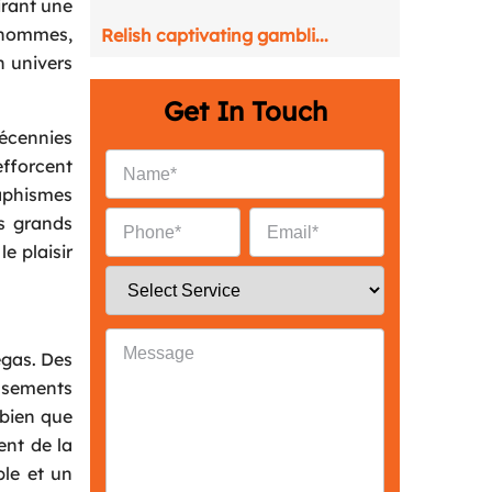
irant une
s hommes,
Relish captivating gambli...
n univers
Get In Touch
décennies
efforcent
aphismes
us grands
e plaisir
egas. Des
issements
 bien que
ent de la
ble et un