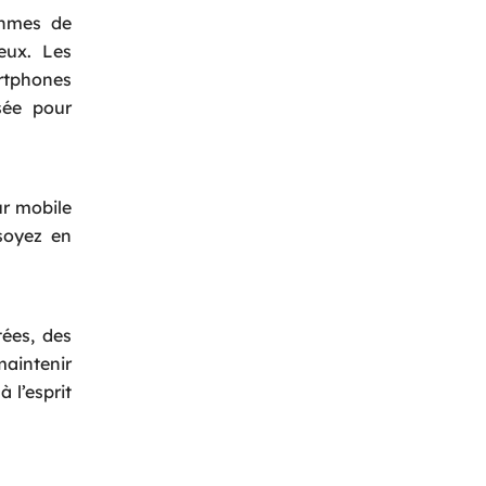
ithmes de
eux. Les
artphones
isée pour
ur mobile
soyez en
tées, des
maintenir
 l’esprit