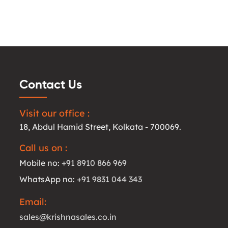
Contact Us
Visit our office :
18, Abdul Hamid Street, Kolkata - 700069.
Call us on :
Mobile no:
+91 8910 866 969
WhatsApp no:
+91 9831 044 343
Email:
sales@krishnasales.co.in