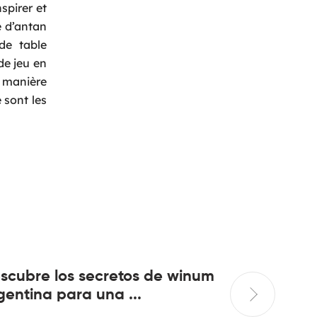
spirer et
e d’antan
de table
de jeu en
 manière
 sont les
scubre los secretos de winum
Relish c
gentina para una ...
underst