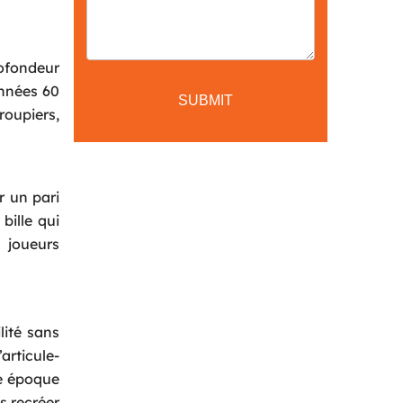
rofondeur
années 60
croupiers,
r un pari
bille qui
s joueurs
lité sans
articule-
te époque
s recréer