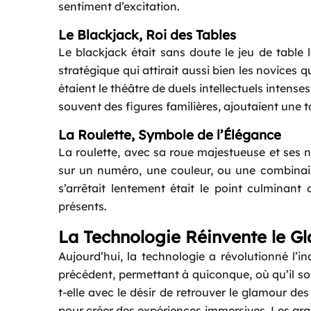
sentiment d’excitation.
Le Blackjack, Roi des Tables
Le blackjack était sans doute le jeu de table 
stratégique qui attirait aussi bien les novices
étaient le théâtre de duels intellectuels intenses
souvent des figures familières, ajoutaient une 
La Roulette, Symbole de l’Élégance
La roulette, avec sa roue majestueuse et ses n
sur un numéro, une couleur, ou une combinais
s’arrêtait lentement était le point culminant
présents.
La Technologie Réinvente le G
Aujourd’hui, la technologie a révolutionné l’in
précédent, permettant à quiconque, où qu’il so
t-elle avec le désir de retrouver le glamour d
pour créer des expériences immersives. Les gra