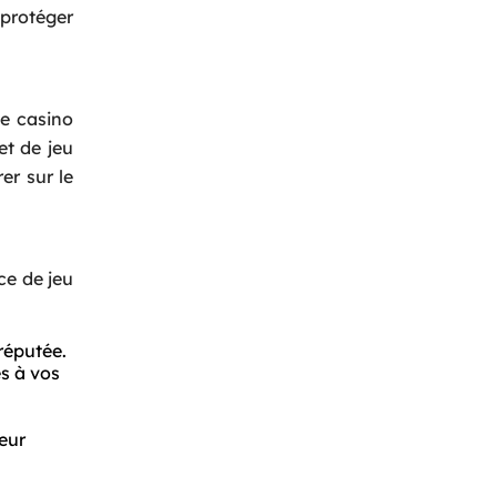
 protéger
le casino
et de jeu
er sur le
ce de jeu
réputée.
es à vos
leur