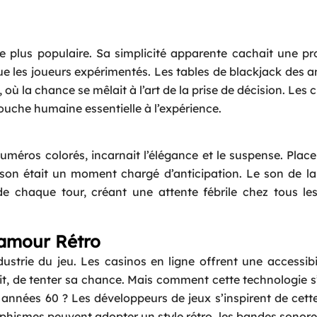
le plus populaire. Sa simplicité apparente cachait une p
 que les joueurs expérimentés. Les tables de blackjack des 
, où la chance se mêlait à l’art de la prise de décision. Les 
touche humaine essentielle à l’expérience.
uméros colorés, incarnait l’élégance et le suspense. Place
on était un moment chargé d’anticipation. Le son de la 
 de chaque tour, créant une attente fébrile chez tous le
lamour Rétro
dustrie du jeu. Les casinos en ligne offrent une accessibi
it, de tenter sa chance. Mais comment cette technologie s’
es années 60 ? Les développeurs de jeux s’inspirent de cet
phismes peuvent adopter un style rétro, les bandes sonore